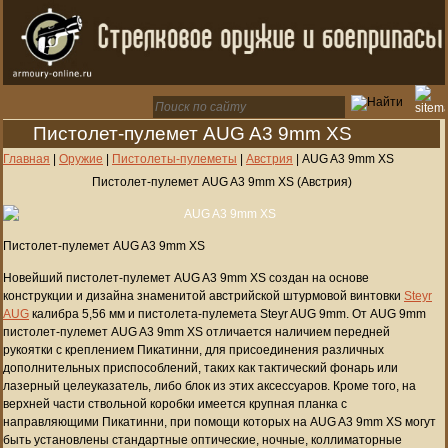
Пистолет-пулемет AUG A3 9mm XS
Главная
|
Оружие
|
Пистолеты-пулеметы
|
Австрия
|
AUG A3 9mm XS
Пистолет-пулемет AUG A3 9mm XS (Австрия)
Пистолет-пулемет AUG A3 9mm XS
Новейший пистолет-пулемет AUG A3 9mm XS создан на основе
конструкции и дизайна знаменитой австрийской штурмовой винтовки
Steyr
AUG
калибра 5,56 мм и пистолета-пулемета Steyr AUG 9mm. От AUG 9mm
пистолет-пулемет AUG A3 9mm XS отличается наличием передней
рукоятки с креплением Пикатинни, для присоединения различных
дополнительных приспособлений, таких как тактический фонарь или
лазерный целеуказатель, либо блок из этих аксессуаров. Кроме того, на
верхней части ствольной коробки имеется крупная планка с
направляющими Пикатинни, при помощи которых на AUG A3 9mm XS могут
быть установлены стандартные оптические, ночные, коллиматорные