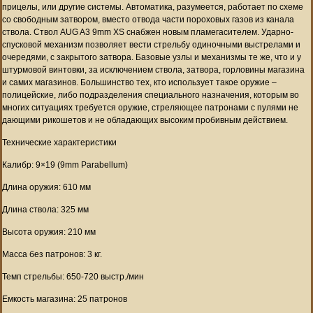
прицелы, или другие системы. Автоматика, разумеется, работает по схеме
со свободным затвором, вместо отвода части пороховых газов из канала
ствола. Ствол AUG A3 9mm XS снабжен новым пламегасителем. Ударно-
спусковой механизм позволяет вести стрельбу одиночными выстрелами и
очередями, с закрытого затвора. Базовые узлы и механизмы те же, что и у
штурмовой винтовки, за исключением ствола, затвора, горловины магазина
и самих магазинов. Большинство тех, кто использует такое оружие –
полицейские, либо подразделения специального назначения, которым во
многих ситуациях требуется оружие, стреляющее патронами с пулями не
дающими рикошетов и не обладающих высоким пробивным действием.
Технические характеристики
Калибр: 9×19 (9mm Parabellum)
Длина оружия: 610 мм
Длина ствола: 325 мм
Высота оружия: 210 мм
Масса без патронов: 3 кг.
Темп стрельбы: 650-720 выстр./мин
Емкость магазина: 25 патронов