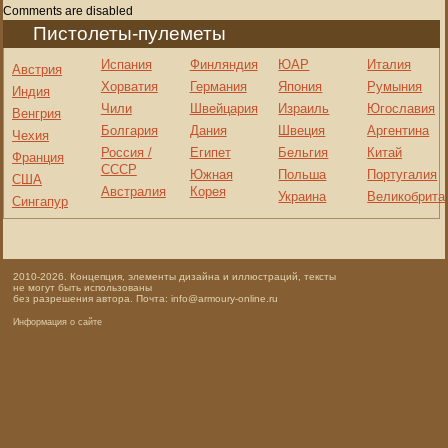
Comments are disabled
Пистолеты-пулеметы
Испания
Финляндия
ЮАР
Италия
Австрия
Хорватия
Германия
Япония
Румыния
Индия
Чили
Швейцария
Израиль
Югославия
Венгрия
Болгария
Дания
Швеция
Аргентина
Чехия
Россия /
Египет
Бельгия
Китай
Франция
СССР
Южная
Польша
Португалия
США
Австралия
Корея
Украина
Великобрита
Сингапур
2010-2026. Концепция, элементы дизайна и иллюстраций, тексты
не могут быть использованы
без разрешения автора. Почта: info@armoury-online.ru
Информация о сайте