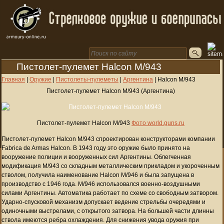
Пистолет-пулемет Halcon M/943
Главная
|
Оружие
|
Пистолеты-пулеметы
|
Аргентина
|
Halcon M/943
Пистолет-пулемет Halcon M/943 (Аргентина)
Пистолет-пулемет Halcon M/943
Фото world.guns.ru
Пистолет-пулемет Halcon M/943 спроектирован конструкторами компании
Fabrica de Armas Halcon. В 1943 году это оружие было принято на
вооружение полиции и вооруженных сил Аргентины. Облегченная
модификация M/943 со складным металлическим прикладом и укороченным
стволом, получила наименование Halcon M/946 и была запущена в
производство с 1946 года. M/946 использовался военно-воздушными
силами Аргентины. Автоматика работает по схеме со свободным затвором.
Ударно-спусковой механизм допускает ведение стрельбы очередями и
одиночными выстрелами, с открытого затвора. На большей части длинны
ствола имеются ребра охлаждения. Для снижения увода оружия при