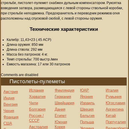
стрельбе, пистолет-пулемет снабжен дульным компенсатором. Рукоятка
взведения затвора, размещающаяся с левой стороны ствольной коробки,
при стрельбе неподвижна. Предохранитель и переводчик режимов огня
расположены над спусковой скобой, с левой стороны оружия.
Технические характеристики
Калибр: 11,43×23 (.45 ACP)
Длина оружия: 850 мм
Длина ствола: 292 мм
Масса без патронов: 4 кг.
Темп стрельбы: 700 выстр./мин
Емкость магазина: 17 или 30 патронов
Comments are disabled
Пистолеты-пулеметы
Испания
Финляндия
ЮАР
Италия
Австрия
Хорватия
Германия
Япония
Румыния
Индия
Чили
Швейцария
Израиль
Югославия
Венгрия
Болгария
Дания
Швеция
Аргентина
Чехия
Россия /
Египет
Бельгия
Китай
Франция
СССР
Южная
Польша
Португалия
США
Австралия
Корея
Украина
Великобрита