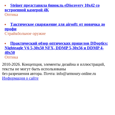
Steiner представила бинокль eDiscovery 10x42 со
встроенной камерой 4K
Оптика
Тактическое снаряжение для airsoft: от новичка до
профи
Страйкбольное оружие
Практический обзор оптических прицелов DDoptics:
Nighteagle V6 5-30x50 NFX, DDMP 5-30x56 и DDMP 4-
40x50
Оптика
2010-2026. Концепция, элементы дизайна и иллюстраций,
тексты не могут быть использованы
без разрешения автора. Почта: info@armoury-online.ru
Информация о сайте