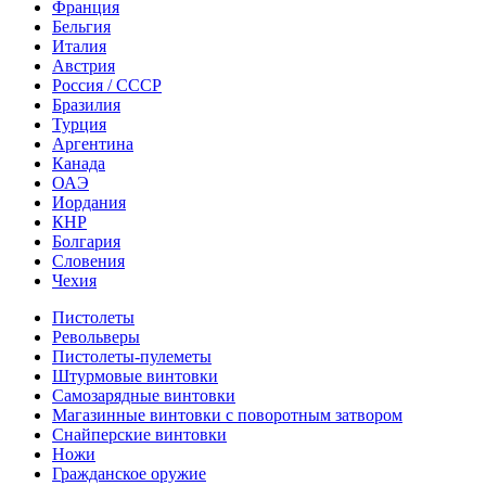
Франция
Бельгия
Италия
Австрия
Россия / СССР
Бразилия
Турция
Аргентина
Канада
ОАЭ
Иордания
КНР
Болгария
Словения
Чехия
Пистолеты
Револьверы
Пистолеты-пулеметы
Штурмовые винтовки
Самозарядные винтовки
Магазинные винтовки с поворотным затвором
Снайперские винтовки
Ножи
Гражданское оружие