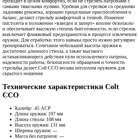
проходит в целом комфортно, если не стрелять патронами с
самыми тяжелыми пулями. Удобная для стрелков со средними
ладонями рукоятка, хорошие прицельные приспособления и
баланс, делают стрельбу комфортной и точной. Ношение
пистолета в положении «взведен и заперт» вполне безопасно
и обеспечивает высокую степень боеготовности, если стрелок
выключает флажковый предохранитель в процессе извлечения
оружия. Для отработки этого навыка просто нужно регулярно
тренироваться. Сочетание небольшой высоты оружия и
достаточно длинного ствола, а также высокого
останавливающего действия пули используемого патрона,
надежности работы, безопасности обращения и точности
стрельбы делает Colt CCO весьма неплохим оружием для
скрытого ношения.
Технические характеристики Colt
CCO
Калибр: .45 ACP
Длина оружия: 197 мм
Длина ствола: 108 мм
Высота оружия: 131 мм
Ширина оружия: ---
Масса без патронов: ---