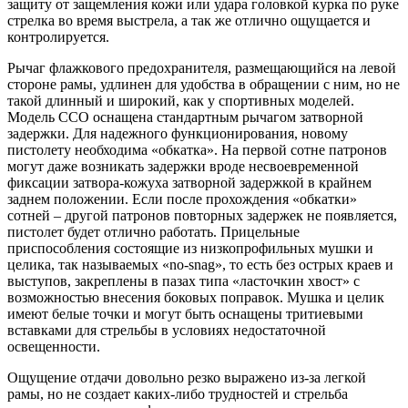
защиту от защемления кожи или удара головкой курка по руке
стрелка во время выстрела, а так же отлично ощущается и
контролируется.
Рычаг флажкового предохранителя, размещающийся на левой
стороне рамы, удлинен для удобства в обращении с ним, но не
такой длинный и широкий, как у спортивных моделей.
Модель CCO оснащена стандартным рычагом затворной
задержки. Для надежного функционирования, новому
пистолету необходима «обкатка». На первой сотне патронов
могут даже возникать задержки вроде несвоевременной
фиксации затвора-кожуха затворной задержкой в крайнем
заднем положении. Если после прохождения «обкатки»
сотней – другой патронов повторных задержек не появляется,
пистолет будет отлично работать. Прицельные
приспособления состоящие из низкопрофильных мушки и
целика, так называемых «no-snag», то есть без острых краев и
выступов, закреплены в пазах типа «ласточкин хвост» с
возможностью внесения боковых поправок. Мушка и целик
имеют белые точки и могут быть оснащены тритиевыми
вставками для стрельбы в условиях недостаточной
освещенности.
Ощущение отдачи довольно резко выражено из-за легкой
рамы, но не создает каких-либо трудностей и стрельба