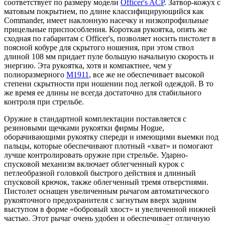
соответствует по размеру модели
Officer's ACP
. Затвор-кожух с
матовым покрытием, по длине классифицирующийся как
Commander, имеет наклонную насечку и низкопрофильные
прицельные приспособления. Короткая рукоятка, опять же
сходная по габаритам с Officer's, позволяет носить пистолет в
поясной кобуре для скрытого ношения, при этом ствол
длиной 108 мм придает пуле большую начальную скорость и
энергию. Эта рукоятка, хотя и компактнее, чем у
полноразмерного
M1911
, все же не обеспечивает высокой
степени скрытности при ношении под легкой одеждой. В то
же время ее длины не всегда достаточно для стабильного
контроля при стрельбе.
Оружие в стандартной комплектации поставляется с
резиновыми щечками рукоятки фирмы Hogue,
оборачивающими рукоятку спереди и имеющими выемки под
пальцы, которые обеспечивают плотный «хват» и помогают
лучше контролировать оружие при стрельбе. Ударно-
спусковой механизм включает облегченный курок с
петлеобразной головкой быстрого действия и длинный
спусковой крючок, также облегченный тремя отверстиями.
Пистолет оснащен увеличенным рычагом автоматического
рукояточного предохранителя с загнутым вверх задним
выступом в форме «бобровый хвост» и увеличенной нижней
частью. Этот рычаг очень удобен и обеспечивает отличную