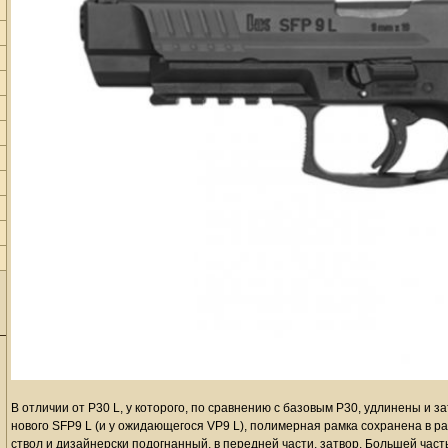
В отличии от P30 L, у которого, по сравнению с базовым P30, удлинены и за
нового SFP9 L (и у ожидающегося VP9 L), полимерная рамка сохранена в р
ствол и дизайнерски подогнанный, в передней части, затвор. Большей час