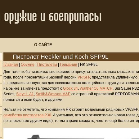
О САЙТЕ
Пистолет Heckler und Koch SFP9L
Главная
|
Оружие
|
Пистолеты
|
Германия
|
HK SFP9L
Для того чтобы, максимально возможно присутствовать во всех классах и ни
года, после презентации базовой версии
VP/SFP
, представила удлинённую,
L, предназначенную, как для всевозможных полицейских структур и военных
на рынке за клиента предстоит с
Glock 34
,
Walther Q5 MATCH
, Sig Sauer P3
Series,
Steyr L-A1
,
Smith&Wesson M&P
со странной приставкой PERFORM
появится и если будет, и другими.
Нельзя не отметить, что компания HK строит модельный ряд новых VP/SFP
семейства пистолетов P30
. А учитывая, что это относительно новая глава
но в несколько другом виде), то мы вправе ожидать, чего-то ещё более инте