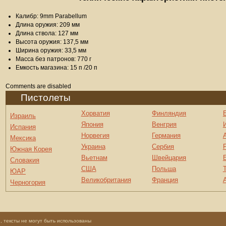
Калибр: 9mm Parabellum
Длина оружия: 209 мм
Длина ствола: 127 мм
Высота оружия: 137,5 мм
Ширина оружия: 33,5 мм
Масса без патронов: 770 г
Емкость магазина: 15 п /20 п
Comments are disabled
Пистолеты
Хорватия
Финляндия
Израиль
Япония
Венгрия
Испания
Норвегия
Германия
Мексика
Украина
Сербия
Южная Корея
Вьетнам
Швейцария
Словакия
США
Польша
ЮАР
Великобритания
Франция
Черногория
 тексты не могут быть использованы