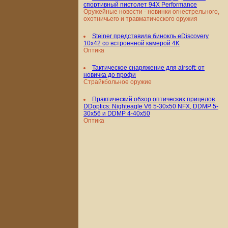
спортивный пистолет 94X Performance
Оружейные новости - новинки огнестрельного,
охотничьего и травматического оружия
Steiner представила бинокль eDiscovery
10x42 со встроенной камерой 4K
Оптика
Тактическое снаряжение для airsoft: от
новичка до профи
Страйкбольное оружие
Практический обзор оптических прицелов
DDoptics: Nighteagle V6 5-30x50 NFX, DDMP 5-
30x56 и DDMP 4-40x50
Оптика