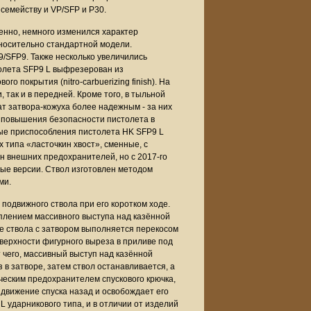
 семейству и VP/SFP и P30.
венно, немного изменился характер
тносительно стандартной модели.
9/SFP9. Также несколько увеличились
толета SFP9 L выфрезерован из
 покрытия (nitro-carbuerizing finish). На
, так и в передней. Кроме того, в тыльной
ат затвора-кожуха более надежным - за них
я повышения безопасности пистолета в
ные приспособления пистолета HK SFP9 L
х типа «ласточкин хвост», сменные, с
 внешних предохранителей, но с 2017-го
ные версии. Ствол изготовлен методом
ми.
подвижного ствола при его коротком ходе.
плением массивного выступа над казённой
ие ствола с затвором выполняется перекосом
верхности фигурного выреза в приливе под
 чего, массивный выступ над казённой
 в затворе, затем ствол останавливается, а
еским предохранителем спускового крючка,
 движение спуска назад и освобождает его
 ударникового типа, и в отличии от изделий