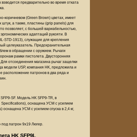
к взводится предварительно во время отката
ка.
но-коричневом (Green Brown) цветах, имеет
штук, а также, пластины (grip panels) для
 что позволяет, с большей вариабельностью,
 эргономических адаптаций рукояти. В
IL-STD-1913), служащие для крепления
рный целеуказатель. Предохранительная
облем в обращении с оружием. Рычаги
торонам рамки пистолета. Двусторонняя
. Для отсоединения магазина рычаг защелки
ода модели USP, компания HK, предложила и
ое расположение патронов в два ряда и
зин.
 SFP9-SF. Модель HK SFP9-TR, в
Specifications), оснащена УСМ с усилием
s) оснащена УСМ с усилием спуска в 2,4 кг,
 под патрон 9х19 Люгер.
лета HK SFP9L