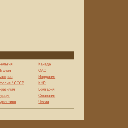
Бельгия
Канада
Италия
ОАЭ
Австрия
Иордания
Россия / СССР
КНР
Бразилия
Болгария
Турция
Словения
Аргентина
Чехия