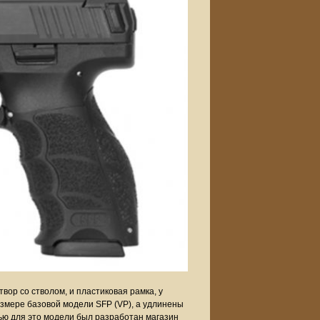
твор со стволом, и пластиковая рамка, у
азмере базовой модели SFP (VP), а удлинены
тью для это модели был разработан магазин