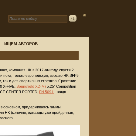
ИЩЕМ АВТОРОВ
шах, компания HK в 2017-ом году, спустя 2
 и пока, только европейскую, версию HK SFP9
, так и для спортивных стрелков. Сражение
20 X-FIVE,
Springfield XD(M)
5.25" Competition
ANCE CENTER PORTED,
FN 509 L
- когда
, в основном, придерживаясь гаммы
 для HK (конечно, однажды уже пройденная,
ресного.