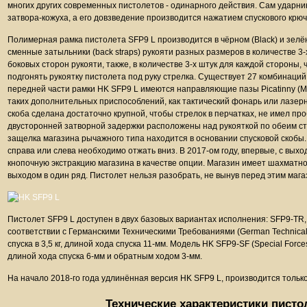
многих других современных пистолетов - одинарного действия. Сам ударни
затвора-кожуха, а его довзведение производится нажатием спускового крюч
Полимерная рамка пистолета SFP9 L производится в чёрном (Black) и зелё
сменные затыльники (back straps) рукояти разных размеров в количестве 3-х 
боковых сторон рукояти, также, в количестве 3-х штук для каждой стороны,
подгонять рукоятку пистолета под руку стрелка. Существует 27 комбинаций
передней части рамки HK SFP9 L имеются направляющие пазы Picatinny (M
таких дополнительных приспособлений, как тактический фонарь или лазе
скоба сделана достаточно крупной, чтобы стрелок в перчатках, не имел пр
двусторонней затворной задержки расположены над рукояткой по обеим с
защелка магазина рычажного типа находится в основании спусковой скобы
справа или слева необходимо отжать вниз. В 2017-ом году, впервые, с вых
кнопочную экстракцию магазина в качестве опции. Магазин имеет шахматн
выходом в один ряд. Пистолет нельзя разобрать, не вынув перед этим мага
Пистолет SFP9 L доступен в двух базовых вариантах исполнения: SFP9-TR,
соответствии с Германскими Техническими Требованиями (German Technical 
спуска в 3,5 кг, длиной хода спуска 11-мм. Модель HK SFP9-SF (Special Force
длиной хода спуска 6-мм и обратным ходом 3-мм.
На начало 2018-го года удлинённая версия HK SFP9 L, производится только
Технические характеристики писто