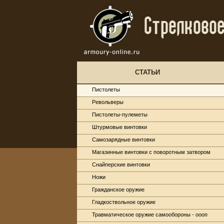
СТАТЬИ
Пистолеты
Револьверы
Пистолеты-пулеметы
Штурмовые винтовки
Самозарядные винтовки
Магазинные винтовки с поворотным затвором
Снайперские винтовки
Ножи
Гражданское оружие
Гладкоствольное оружие
Травматическое оружие самообороны - оооп