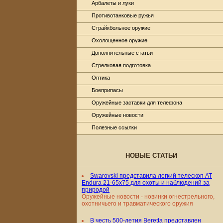
Арбалеты и луки
Противотанковые ружья
Страйкбольное оружие
Охолощенное оружие
Дополнительные статьи
Стрелковая подготовка
Оптика
Боеприпасы
Оружейные заставки для телефона
Оружейные новости
Полезные ссылки
НОВЫЕ СТАТЬИ
Swarovski представила легкий телескоп AT
Endura 21-65x75 для охоты и наблюдений за
природой
Оружейные новости - новинки огнестрельного,
охотничьего и травматического оружия
В честь 500-летия Beretta представлен