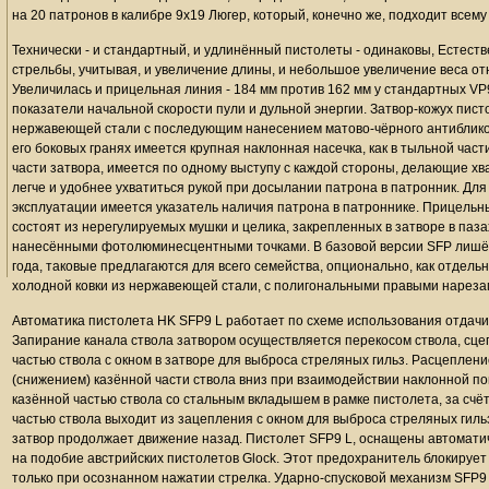
на 20 патронов в калибре 9х19 Люгер, который, конечно же, подходит всему
Технически - и стандартный, и удлинённый пистолеты - одинаковы, Естест
стрельбы, учитывая, и увеличение длины, и небольшое увеличение веса о
Увеличилась и прицельная линия - 184 мм против 162 мм у стандартных VP
показатели начальной скорости пули и дульной энергии. Затвор-кожух пис
нержавеющей стали с последующим нанесением матово-чёрного антибликового
его боковых гранях имеется крупная наклонная насечка, как в тыльной части
части затвора, имеется по одному выступу с каждой стороны, делающие хв
легче и удобнее ухватиться рукой при досылании патрона в патронник. Дл
эксплуатации имеется указатель наличия патрона в патроннике. Прицель
состоят из нерегулируемых мушки и целика, закрепленных в затворе в паза
нанесёнными фотолюминесцентными точками. В базовой версии SFP лишён
года, таковые предлагаются для всего семейства, опционально, как отдель
холодной ковки из нержавеющей стали, с полигональными правыми нареза
Автоматика пистолета HK SFP9 L работает по схеме использования отдачи 
Запирание канала ствола затвором осуществляется перекосом ствола, сце
частью ствола с окном в затворе для выброса стреляных гильз. Расцеплен
(снижением) казённой части ствола вниз при взаимодействии наклонной по
казённой частью ствола со стальным вкладышем в рамке пистолета, за счёт
частью ствола выходит из зацепления с окном для выброса стреляных гильз
затвор продолжает движение назад. Пистолет SFP9 L, оснащены автоматич
на подобие австрийских пистолетов Glock. Этот предохранитель блокирует
только при осознанном нажатии стрелка. Ударно-спусковой механизм SFP9 L