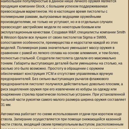
наибольшей популярностью в данной нише личного оружия является
продукция компании Glock, с большим успехом поддерживаемая
превосходным маркетингом. Но в настоящее время пистолеты с
полимерными рамами, выпускаемые ведущими оружейными
производителями, не только не уступают, но и в отдельных случаях
превосходят австрийские модели по некоторым боевым или
эксплуатационным качествам. Создавая M&P, специалисты компании Smith
& Wesson брали все лучшее от своих пистолетов Sigma и SW99,
сопоставляя особенности, преимущества и недостатки каждой из этих
моделей. Полимерная рама значительно уменьшает массу оружия в
сравнении с рамой из легкого сплава на основе алюминия, и тем более,
полностью стальной. Создатели пистолета сделали его максимально
тонким. Габариты выступающих деталей были уменьшены на столько, на
сколько это было возможно. Простоту в обращении с оружием
обеспечивает конструкция УСМ и отсутствие управляемых вручную
предохранителей. Без сильно выступающих рычагов флажкового
предохранителя пистолет получился действительно довольно плоским, а
риск зацепления оружия при его извлечении из кобуры за одежду или
снаряжение стрелка практически полностью устранен. При установленной
тыльной части рукоятки самого малого размера ширина оружия составляет
31 мм.
Автоматика работает по схеме использования отдачи при коротком ходе
ствола. Запирание осуществляется при помощи снижающейся казенной
части ствола, входящий своим прямоугольным выступом, расположенным