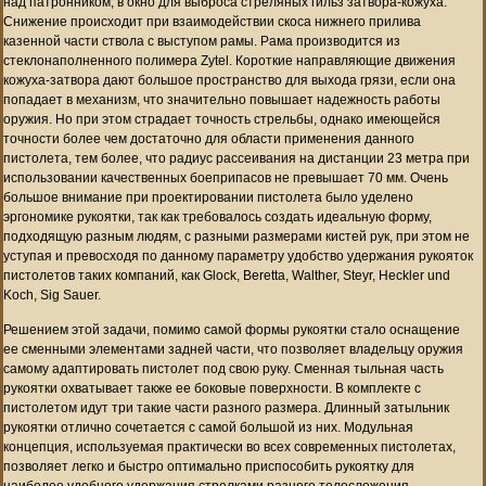
над патронником, в окно для выброса стреляных гильз затвора-кожуха.
Снижение происходит при взаимодействии скоса нижнего прилива
казенной части ствола с выступом рамы. Рама производится из
стеклонаполненного полимера Zytel. Короткие направляющие движения
кожуха-затвора дают большое пространство для выхода грязи, если она
попадает в механизм, что значительно повышает надежность работы
оружия. Но при этом страдает точность стрельбы, однако имеющейся
точности более чем достаточно для области применения данного
пистолета, тем более, что радиус рассеивания на дистанции 23 метра при
использовании качественных боеприпасов не превышает 70 мм. Очень
большое внимание при проектировании пистолета было уделено
эргономике рукоятки, так как требовалось создать идеальную форму,
подходящую разным людям, с разными размерами кистей рук, при этом не
уступая и превосходя по данному параметру удобство удержания рукояток
пистолетов таких компаний, как Glock, Beretta, Walther, Steyr, Heckler und
Koch, Sig Sauer.
Решением этой задачи, помимо самой формы рукоятки стало оснащение
ее сменными элементами задней части, что позволяет владельцу оружия
самому адаптировать пистолет под свою руку. Сменная тыльная часть
рукоятки охватывает также ее боковые поверхности. В комплекте с
пистолетом идут три такие части разного размера. Длинный затыльник
рукоятки отлично сочетается с самой большой из них. Модульная
концепция, используемая практически во всех современных пистолетах,
позволяет легко и быстро оптимально приспособить рукоятку для
наиболее удобного удержания стрелками разного телосложения.