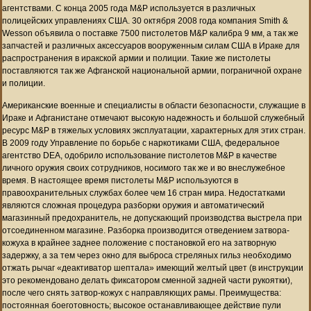
агентствами. С конца 2005 года M&P используется в различных
полицейских управлениях США. 30 октября 2008 года компания Smith &
Wesson объявила о поставке 7500 пистолетов M&P калибра 9 мм, а так же
запчастей и различных аксессуаров вооруженным силам США в Ираке для
распространения в иракской армии и полиции. Такие же пистолеты
поставляются так же Афганской национальной армии, пограничной охране
и полиции.
Американские военные и специалисты в области безопасности, служащие в
Ираке и Афганистане отмечают высокую надежность и большой служебный
ресурс M&P в тяжелых условиях эксплуатации, характерных для этих стран.
В 2009 году Управление по борьбе с наркотиками США, федеральное
агентство DEA, одобрило использование пистолетов M&P в качестве
личного оружия своих сотрудников, носимого так же и во внеслужебное
время. В настоящее время пистолеты M&P используются в
правоохранительных службах более чем 16 стран мира. Недостатками
являются сложная процедура разборки оружия и автоматический
магазинный предохранитель, не допускающий производства выстрела при
отсоединенном магазине. Разборка производится отведением затвора-
кожуха в крайнее заднее положение с постановкой его на затворную
задержку, а за тем через окно для выброса стреляных гильз необходимо
отжать рычаг «деактиватор шептала» имеющий желтый цвет (в инструкции
это рекомендовано делать фиксатором сменной задней части рукоятки),
после чего снять затвор-кожух с направляющих рамы. Преимущества:
постоянная боеготовность; высокое останавливающее действие пули