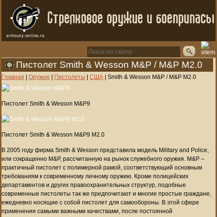
Пистолет Smith & Wesson M&P / M&P M2.0
Главная
|
Оружие
|
Пистолеты
|
США
|
Smith & Wesson M&P / M&P M2.0
Пистолет Smith & Wesson M&P9
Пистолет Smith & Wesson M&P9 M2.0
В 2005 году фирма Smith & Wesson представила модель Military and Police,
или сокращенно M&P, рассчитанную на рынок служебного оружия. M&P –
практичный пистолет с полимерной рамой, соответствующий основным
требованиям к современному личному оружию. Кроме полицейских
департаментов и других правоохранительных структур, подобные
современные пистолеты так же предпочитают и многие простые граждане,
ежедневно носящие с собой пистолет для самообороны. В этой сфере
применения самыми важными качествами, после постоянной