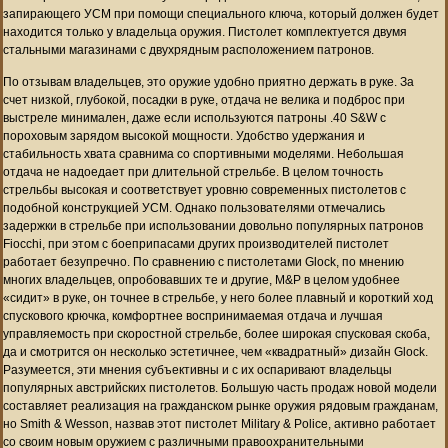
запирающего УСМ при помощи специального ключа, который должен будет
находится только у владельца оружия. Пистолет комплектуется двумя
стальными магазинами с двухрядным расположением патронов.
По отзывам владельцев, это оружие удобно приятно держать в руке. За
счет низкой, глубокой, посадки в руке, отдача не велика и подброс при
выстреле минимален, даже если используются патроны .40 S&W с
пороховым зарядом высокой мощности. Удобство удержания и
стабильность хвата сравнима со спортивными моделями. Небольшая
отдача не надоедает при длительной стрельбе. В целом точность
стрельбы высокая и соответствует уровню современных пистолетов с
подобной конструкцией УСМ. Однако пользователями отмечались
задержки в стрельбе при использовании довольно популярных патронов
Fiocchi, при этом с боеприпасами других производителей пистолет
работает безупречно. По сравнению с пистолетами Glock, по мнению
многих владельцев, опробовавших те и другие, M&P в целом удобнее
«сидит» в руке, он точнее в стрельбе, у него более плавный и короткий ход
спускового крючка, комфортнее воспринимаемая отдача и лучшая
управляемость при скоростной стрельбе, более широкая спусковая скоба,
да и смотрится он несколько эстетичнее, чем «квадратный» дизайн Glock.
Разумеется, эти мнения субъективны и с их оспаривают владельцы
популярных австрийских пистолетов. Большую часть продаж новой модели
составляет реализация на гражданском рынке оружия рядовым гражданам,
но Smith & Wesson, назвав этот пистолет Military & Police, активно работает
со своим новым оружием с различными правоохранительными