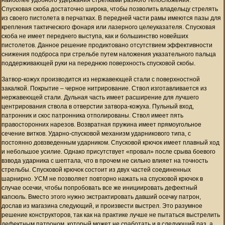
Спусковая скоба достаточно широка, чтобы позволить владельцу стрелять
из своего пистолета в перчатках. В передней части рамы имеются пазы для
крепления тактического фонаря или лазерного целеуказателя. Спусковая
скоба не имеет переднего выступа, как и большинство новейших
пистолетов. Данное решение продиктовано отсутствием эффективности
снижения подброса при стрельбе путем наложения указательного пальца
поддерживающей руки на переднюю поверхность спусковой скобы.
Затвор-кожух производится из нержавеющей стали с поверхностной
закалкой. Покрытие – черное нитрирование. Ствол изготавливается из
нержавеющей стали. Дульная часть имеет расширение для лучшего
центрирования ствола в отверстии затвора-кожуха. Пульный вход,
патронник и скос патронника отполированы. Ствол имеет пять
правосторонних нарезов. Возвратная пружина имеет прямоугольное
сечение витков. Ударно-спусковой механизм ударникового типа, с
постоянно довзведенным ударником. Спусковой крючок имеет плавный ход
и небольшое усилие. Однако присутствует «провал» после срыва боевого
взвода ударника с шептала, что в прочем не сильно влияет на точность
стрельбы. Спусковой крючок состоит из двух частей соединенных
шарнирно. УСМ не позволяет повторно нажать на спусковой крючок в
случае осечки, чтобы попробовать все же инициировать дефектный
капсюль. Вместо этого нужно экстрактировать давший осечку патрон,
дослав из магазина следующий, и произвести выстрел. Это разумное
решение конструкторов, так как на практике лучше не пытаться выстрелить
дефектным патроном, который может не сработать и в следующий раз, а