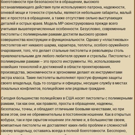
боеготовности при безопасности в обращении, высокого
останавливающего действия пули используемого патрона, надежности,
огневой мощи и точности стрельбы, являются небольшие габариты, малый
вес и простота в обращении, а также отсутствие сильно выступающих
деталей и острых краев. Модель MP сконструирована прежде всего
учитывая вышеперечисленные особенности. Безусловно, современные
пистолеты с полимерными рамами достигли высокого уровня
совершенства конструкции и функциональности. Однако у «пластиковых»
пистолетов нет никакого шарма, характера, теплоты, особого оружейного
очарования, того, что делает стальные пистолеты и револьверы столь
привлекательными для любого любителя оружия и стрельбы. Пистолеты с
полимерными рамами – это просто инструменты. Но, использование
новейших технологий и достижений в области проектирования,
производства, экономичности и эргономики делают их инструментами
экстра класса. Такие пистолеты выполняют простую функцию защиты
своего владельца, будь то солдаты и офицеры, несущие службу в местах
локальных конфликтов, полицейские или рядовые граждане.
Сегодня большинство полицейских в США носят пистолеты с полимерными
рамами, так как они, как правило, просты в обращении, надежны,
безопасны, точны, и обладают отличными боевыми качествами, но при
всем этом, они не обременительны в постоянном ношении. Как в открытых
кобурах, так и при скрытом ношении эти легкие и, в большинстве своем,
компактные пистолеты не доставляют каких-либо проблем и сложностей
своему владельцу, оставаясь всегда в полной боеготовности. Бесспорно,