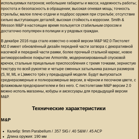
используемых патронов; небольшие габариты и масса; надежность работы;
простота и безопасность в обращении; высокая огневая мощь; точность
стрельбы; малое плечо отдачи и подброс оружия при стрельбе; отсутствие
сильно выступающих деталей; высокая стойкость к коррозии. Smith &
Wesson M&P в настоящее время пользуется стабильным спросом и
достаточно популярен в полиции и у рядовых граждан.
В декабре 2016 года стало известно о новой версии M&P M2.0 Пистолет
M2.0 имеет обновлённый дизайн передней части затвора с декоративной
насечкой и передней части рамки, более прочный стальной каркас, новое
антикоррозийное покрытие Armornite, модернизированный спусковой
крючок, стальные прицельные приспособления с тремя точками, зернистую
текстуру по всей рукоятке и четыре сменных затыльника разных размеров
(S, M, ML и L)вместо трёх у предыдущей модели. Будут выпускаться
среднеразмерные и полноразмерные версии, в чёрном и песочном цвете, с
флажковым предохранителем и без него. С пистолетами M&P версии 2.0
можно исполь магазины, кобуры и аксессуары для предыдущей версии
M&P.
Технические характеристики
M&P
Калибр: 9mm Parabellum / .357 SIG / .40 S&W / .45 ACP
Длина оружия: 190 мм