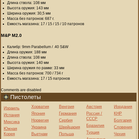
Длина ствола: 108 мм
Высота оружия: 143 мм
Ширина оружия: 30,5 мм
Масса без патронов: 687 г.
Емкость магазина: 17 / 15 / 15 / 10 патронов
M&P M2.0
Калибр: 9mm Parabellum / .40 S&W
Длина оружия: 188 мм
Длина ствола: 108 мм
Высота оружия: 140 мм
Ширина оружия по рамке: 33 мм
Масса без патронов: 700 / 734 г
Емкость магазина: 17 / 15 патронов
Comments are disabled
Пистолеты
Хорватия
Венгрия
Австрия
Иордания
Израиль
Япония
Германия
Россия /
КНР
Испания
СССР
Норвегия
Сербия
Болгария
Мексика
Бразилия
Украина
Швейцария
Словения
Южная
Турция
Корея
Вьетнам
Польша
Чехия