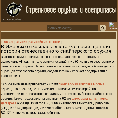
Главная
|
Оружие
|
Оружейные новости
|
В Ижевске открылась выставка, посвящённая
истории отечественного снайперского оружия
В Ижевске в музее «Ижмаш» концерн «Калашников» представил
экспозицию «И один в поле воин», посвящённую 95-летию отечественного
снайперского оружия. На выставке посетители могут увидеть более десяти
образцов стрелкового оружия, созданного на ижевском предприятии в
разные годы.
Особое внимание привлекает 7,62 мм
снайперская винтовка Мосина
образца 1891/30 года с оптическим прицелом ПУ, с которой, по
информации организаторов, началась история российского снайперского
оружия. Также представлены опытная 7,62 мм
самозарядная винтовка
Дегтярева
образца 1930 года, 7,62 мм снайперская винтовка Драгунова
(СВД) и её модификации, 7,62 мм снайперская самозарядная винтовка
ВС-121 и другие исторические образцы.