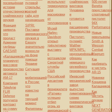
используют
снайперских
500-летия
посвящённая
пулевой
термоодеяла
винтовок
Beretta
истории
стрельбы:
для
Чукавина
представлен
отечественного
краткий
маскировки
и
спортивный
снайперского
гайд для
от
готовится
пистолет
оружия
начинающих
тепловизоров
к
94X
Франция
SIPRI:
расширению
Performance
Музей
заявила,
Поставки
производства
Harley-
Новые
что
американского
Davidson
Пистолет-
револьверы
продаст
оружия в
открыл
пулемёт
Smith &
Армении
Европу
трёхлетнюю
Walther
Wesson
гаубицы
значительно
выставку
MPK/MPL:
Combat
CAESAR
возросли
с
недооценённый
Magnum
на фоне
«Калашников»
мотоциклом
образец
помощи
Как
планирует
Секретной
немецкого
Украине
разбирать
массовое
службы
оружейного
и чистить
производство
Ситуация
США
производства
AR-15
автомата
с
Российский
Ижевский
АМ-17
мобилизацией
Новинки
десантник
механический
в России:
Концерна
Компания
в
завод
что
Калашников
Teledyne
бронежилете
выпустил
известно
FLIR
Как
«Ратник»
лимитированную
на
Defense
чистить
успешно
серию
текущий
получила
оружие
отбил
пневматических
момент
контракт
NEXT
огонь из
винтовок
на сумму
Филиппины
GENERATIO
американской
с