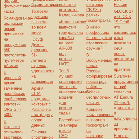
получит
беспилотников
нехватки
винтовок
России
футуристические
автоматов
СВ‑98 в
каски
Торговля
GLOCK 17
Калашникова
рамках
оружием
и GLOCK
Командование
госконтракта
выросла
«Калашников»
19 Gen6:
индийской
во всем
выпустит
В каких
что
армии
мире
гражданский
профессиях
изменилось
принимает
карабин
используется
и как
на
Юсуф
на базе
стрелковое
показали
вооружение
Дикеч:
АК-308
оружие?
себя
550
феномен
под
новые
пистолетов-
51-
В
патрон
пистолеты
пулеметов
летнего
Вооружённых
НАТО
на
«Асми»
стрелка,
силах
практике
удивившего
Топ-5
России
В
на
лучших
сформирован
Swarovski
иранской
Олимпиаде
снайперских
новый род
представила
армии
винтовок:
войск —
легкий
замечены
Армия
универсальные
Войска
телескоп
российские
США
модели
беспилотных
AT Endura
снайперские
продлила
для
систем
21-65x75
винтовки
контракт с
разных
для охоты
ORSIS T-
Palantir на
Концерн
задач
и
5000
платформу
«Калашников»
наблюдений
сбора
Российские
выполнил
В
за
данных
снайперы
госконтракт
Ижевске
природой
в зоне
на
открылась
Основы
СВО
поставку
В честь
выставка,
спортивной