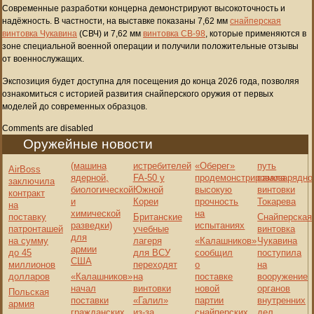
Современные разработки концерна демонстрируют высокоточность и
надёжность. В частности, на выставке показаны 7,62 мм
снайперская
винтовка Чукавина
(СВЧ) и 7,62 мм
винтовка СВ-98
, которые применяются в
зоне специальной военной операции и получили положительные отзывы
от военнослужащих.
Экспозиция будет доступна для посещения до конца 2026 года, позволяя
ознакомиться с историей развития снайперского оружия от первых
моделей до современных образцов.
Comments are disabled
Оружейные новости
(машина
истребителей
«Оберег»
путь
AirBoss
ядерной,
FA-50 у
продемонстрировала
самозарядно
заключила
биологической
Южной
высокую
винтовки
контракт
и
Кореи
прочность
Токарева
на
химической
на
поставку
Британские
Снайперская
разведки)
испытаниях
патронташей
учебные
винтовка
для
на сумму
лагеря
«Калашников»
Чукавина
армии
до 45
для ВСУ
сообщил
поступила
США
миллионов
переходят
о
на
долларов
«Калашников»
на
поставке
вооружение
начал
винтовки
новой
органов
Польская
поставки
«Галил»
партии
внутренних
армия
гражданских
из-за
снайперских
дел