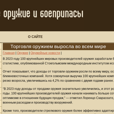
О САЙТЕ
Торговля оружием выросла во всем мире
Главная
|
Оружие
|
Оружейные новости
|
В 2023 году 100 крупнейших мировых производителей оружия заработали 
статистике, опубликованной Стокгольмским международным институтом ис
Отчет показывает, что доходы от торговли оружием росли по всему миру, о
ближневосточных компаний. Хотя совокупная выручка 100 крупнейших компан
резко возросла, увеличившись на 4,2% по сравнению с двумя годами ранее.
“В 2023 году доходы от продажи оружия значительно увеличились, и этот р
годы. 100 крупнейших производителей оружия начали нанимать больше сот
оптимизме в отношении будущих продаж,” — отметил Лоренцо Скараззато,
военным расходам и производству вооружений.
Кроме того, производители стрелкового оружия более эффективно адаптир