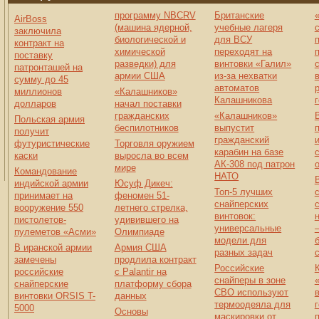
программу NBCRV
Британские
AirBoss
(машина ядерной,
учебные лагеря
заключила
биологической и
для ВСУ
контракт на
химической
переходят на
поставку
разведки) для
винтовки «Галил»
патронташей на
армии США
из-за нехватки
сумму до 45
автоматов
миллионов
«Калашников»
Калашникова
долларов
начал поставки
гражданских
«Калашников»
Польская армия
беспилотников
выпустит
получит
гражданский
футуристические
Торговля оружием
карабин на базе
каски
выросла во всем
АК-308 под патрон
мире
Командование
НАТО
индийской армии
Юсуф Дикеч:
Топ-5 лучших
принимает на
феномен 51-
снайперских
вооружение 550
летнего стрелка,
винтовок:
пистолетов-
удивившего на
универсальные
пулеметов «Асми»
Олимпиаде
модели для
В иранской армии
Армия США
разных задач
замечены
продлила контракт
Российские
российские
с Palantir на
снайперы в зоне
снайперские
платформу сбора
СВО используют
винтовки ORSIS T-
данных
термоодеяла для
5000
Основы
маскировки от