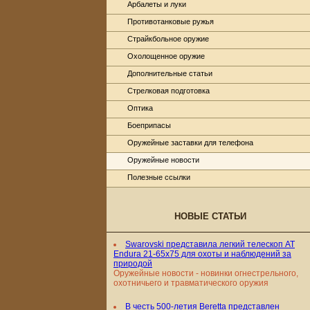
Арбалеты и луки
Противотанковые ружья
Страйкбольное оружие
Охолощенное оружие
Дополнительные статьи
Стрелковая подготовка
Оптика
Боеприпасы
Оружейные заставки для телефона
Оружейные новости
Полезные ссылки
НОВЫЕ СТАТЬИ
Swarovski представила легкий телескоп AT
Endura 21-65x75 для охоты и наблюдений за
природой
Оружейные новости - новинки огнестрельного,
охотничьего и травматического оружия
В честь 500-летия Beretta представлен