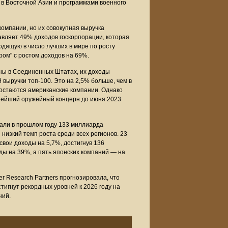
в в Восточной Азии и программами военного
компании, но их совокупная выручка
авляет 49% доходов госкорпорации, которая
дящую в число лучших в мире по росту
ром" с ростом доходов на 69%.
ны в Соединенных Штатах, их доходы
 выручки топ-100. Это на 2,5% больше, чем в
 остаются американские компании. Однако
рупнейший оружейный концерн до июня 2023
тали в прошлом году 133 миллиарда
 низкий темп роста среди всех регионов. 23
свои доходы на 5,7%, достигнув 136
ы на 39%, а пять японских компаний — на
 Research Partners прогнозировала, что
игнут рекордных уровней к 2026 году на
ний.