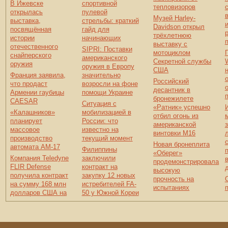
В Ижевске
спортивной
тепловизоров
открылась
пулевой
Музей Harley-
выставка,
стрельбы: краткий
и
Davidson открыл
посвящённая
гайд для
трёхлетнюю
истории
начинающих
выставку с
отечественного
SIPRI: Поставки
мотоциклом
снайперского
американского
Секретной службы
оружия
оружия в Европу
США
Франция заявила,
значительно
Российский
что продаст
возросли на фоне
десантник в
Армении гаубицы
помощи Украине
бронежилете
CAESAR
Ситуация с
«Ратник» успешно
«Калашников»
мобилизацией в
отбил огонь из
планирует
России: что
американской
массовое
известно на
винтовки М16
производство
текущий момент
Новая бронеплита
автомата АМ-17
Филиппины
«Оберег»
Компания Teledyne
заключили
продемонстрировала
FLIR Defense
контракт на
высокую
получила контракт
закупку 12 новых
прочность на
на сумму 168 млн
истребителей FA-
испытаниях
долларов США на
50 у Южной Кореи