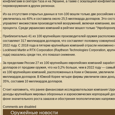
конфликтами в секторе Газа и на Украине, а также с эскалацией конфликто
перевооружения в других регионах.
Из-за отсутствия открытых данных в топ-100 вошли только две российские 
увеличилась на 40% и составила около 25,5 миллиарда долларов. Это сост
управляет множеством производителей вооружений, включая компанию, вхо
процента. Среди украинских компаний в рейтинг вошел только "Укроборонп
Приблизительно 41 из 100 крупнейших производителей оружия расположе
составляют 317 миллиардов долларов, что составляет половину совокупной
2022 году. С 2018 года в пятерке крупнейших компаний отрасли неизменно
Lockheed Martin и RTX Corporation (Raytheon Technologies Corporation, к
года) оказались среди тех, кто показал снижение.
За пределами России 27 из 100 крупнейших европейских компаний зарабо
долларов от продажи оружия, что на 0,2% больше, чем в 2022 году — самый
из 100 крупнейших компаний, расположенных в Азии и Океании, увеличили 
миллиардов долларов. В Южной Корее четыре фирмы увеличили свои доход
35%, составив 10 миллиардов долларов.
Стоит напомнить, что ранее финансовая исследовательская компания Upper
доходы крупнейших мировых оборонных и аэрокосмических корпораций дост
фоне значительного роста заказов и обострения геополитических напряже
Comments are disabled
Оружейные новости