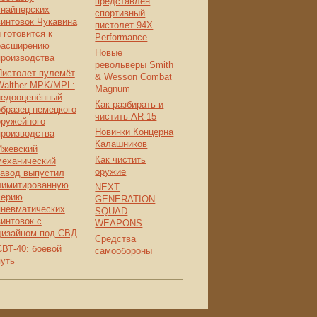
представлен
снайперских
спортивный
винтовок Чукавина
пистолет 94X
 готовится к
Performance
расширению
Новые
производства
револьверы Smith
Пистолет-пулемёт
& Wesson Combat
Walther MPK/MPL:
Magnum
недооценённый
Как разбирать и
образец немецкого
чистить AR-15
оружейного
Новинки Концерна
производства
Калашников
Ижевский
Как чистить
механический
оружие
завод выпустил
лимитированную
NEXT
серию
GENERATION
пневматических
SQUAD
винтовок с
WEAPONS
дизайном под СВД
Средства
СВТ-40: боевой
самообороны
путь