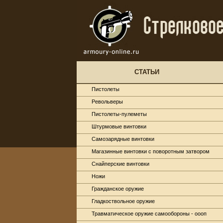
СТАТЬИ
Пистолеты
Револьверы
Пистолеты-пулеметы
Штурмовые винтовки
Самозарядные винтовки
Магазинные винтовки с поворотным затвором
Снайперские винтовки
Ножи
Гражданское оружие
Гладкоствольное оружие
Травматическое оружие самообороны - оооп