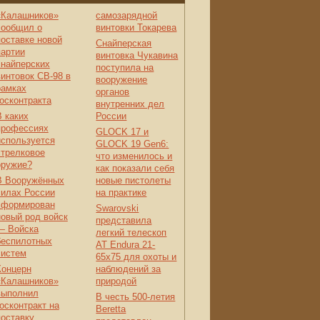
«Калашников»
самозарядной
сообщил о
винтовки Токарева
поставке новой
Снайперская
партии
винтовка Чукавина
снайперских
поступила на
винтовок СВ‑98 в
вооружение
рамках
органов
госконтракта
внутренних дел
В каких
России
профессиях
GLOCK 17 и
используется
GLOCK 19 Gen6:
стрелковое
что изменилось и
оружие?
как показали себя
В Вооружённых
новые пистолеты
силах России
на практике
сформирован
Swarovski
новый род войск
представила
— Войска
легкий телескоп
беспилотных
AT Endura 21-
систем
65x75 для охоты и
Концерн
наблюдений за
«Калашников»
природой
выполнил
В честь 500-летия
госконтракт на
Beretta
поставку