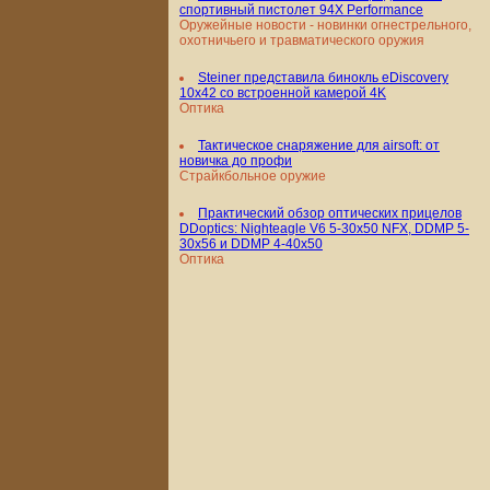
спортивный пистолет 94X Performance
Оружейные новости - новинки огнестрельного,
охотничьего и травматического оружия
Steiner представила бинокль eDiscovery
10x42 со встроенной камерой 4K
Оптика
Тактическое снаряжение для airsoft: от
новичка до профи
Страйкбольное оружие
Практический обзор оптических прицелов
DDoptics: Nighteagle V6 5-30x50 NFX, DDMP 5-
30x56 и DDMP 4-40x50
Оптика