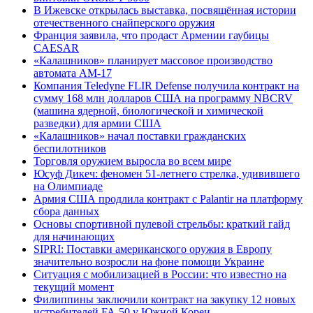
В Ижевске открылась выставка, посвящённая истории
отечественного снайперского оружия
Франция заявила, что продаст Армении гаубицы
CAESAR
«Калашников» планирует массовое производство
автомата АМ-17
Компания Teledyne FLIR Defense получила контракт на
сумму 168 млн долларов США на программу NBCRV
(машина ядерной, биологической и химической
разведки) для армии США
«Калашников» начал поставки гражданских
беспилотников
Торговля оружием выросла во всем мире
Юсуф Дикеч: феномен 51-летнего стрелка, удивившего
на Олимпиаде
Армия США продлила контракт с Palantir на платформу
сбора данных
Основы спортивной пулевой стрельбы: краткий гайд
для начинающих
SIPRI: Поставки американского оружия в Европу
значительно возросли на фоне помощи Украине
Ситуация с мобилизацией в России: что известно на
текущий момент
Филиппины заключили контракт на закупку 12 новых
истребителей FA-50 у Южной Кореи