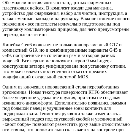
Обе модели поставляются в стандартных фирменных
пластиковых кейсах. В комплект входят два магазина,
устройство для снаряжения, набор для чистки, инструкция, а
также сменные накладки на рукоятку. Важное отличие нового
поколения - все пистолеты изначально подготовлены под
установку коллиматорных прицелов, для чего предусмотрены
переходные пластины.
Линейка Gen6 включает не только полноразмерный G17 и
компактный G19, но и комбинированные варианты G45 и
G49, построенные на сочетании рам и затворов разных
моделей. Все версии используют патрон 9 мм Luger, а
конструкция затвора унифицирована под установку оптики,
что может означать постепенный отказ от прежних
модификаций с отдельной системой MOS.
Одним из ключевых нововведений стала переработанная
эргономика. Новая текстура поверхности RTF6 обеспечивает
более уверенное удержание оружия, при этом не создавая
излишнего дискомфорта. Дополнительно появились выемки
под большой палец и улучшенные зоны контакта для
поддержки хвата. Геометрия рукоятки также изменилась -
выраженный подрез под спусковой скобой и увеличенный
«хвост бобра» позволяют разместить руку выше относительно
оси ствола, что положительно сказывается на контроле при