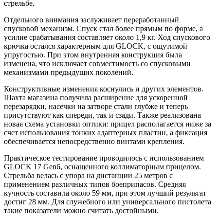
стрельбе.
Отдельного внимания заслуживает переработанный
спусковой механизм. Спуск стал более прямым по форме, а
усилие срабатывания составляет около 1,9 кг. Ход спускового
крючка остался характерным для GLOCK, с ощутимой
упругостью. При этом внутренняя конструкция была
изменена, что исключает совместимость со спусковыми
механизмами предыдущих поколений.
Конструктивные изменения коснулись и других элементов.
Шахта магазина получила расширение для ускоренной
перезарядки, насечки на затворе стали глубже и теперь
присутствуют как спереди, так и сзади. Также реализована
новая схема установки оптики: прицел располагается ниже за
счет использования тонких адаптерных пластин, а фиксация
обеспечивается непосредственно винтами крепления.
Практическое тестирование проводилось с использованием
GLOCK 17 Gen6, оснащенного коллиматорным прицелом.
Стрельба велась с упора на дистанции 25 метров с
применением различных типов боеприпасов. Средняя
кучность составила около 59 мм, при этом лучший результат
достиг 28 мм. Для служебного или универсального пистолета
такие показатели можно считать достойными.