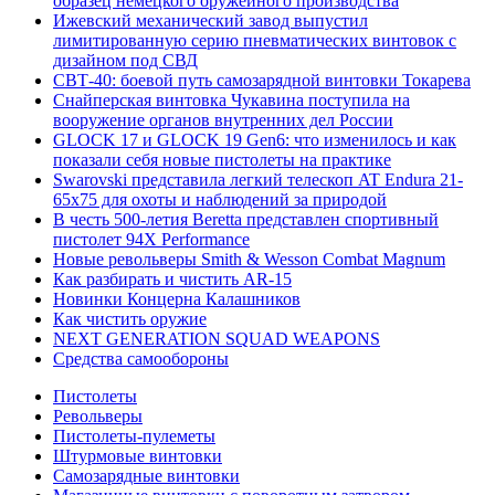
образец немецкого оружейного производства
Ижевский механический завод выпустил
лимитированную серию пневматических винтовок с
дизайном под СВД
СВТ-40: боевой путь самозарядной винтовки Токарева
Снайперская винтовка Чукавина поступила на
вооружение органов внутренних дел России
GLOCK 17 и GLOCK 19 Gen6: что изменилось и как
показали себя новые пистолеты на практике
Swarovski представила легкий телескоп AT Endura 21-
65x75 для охоты и наблюдений за природой
В честь 500-летия Beretta представлен спортивный
пистолет 94X Performance
Новые револьверы Smith & Wesson Combat Magnum
Как разбирать и чистить AR-15
Новинки Концерна Калашников
Как чистить оружие
NEXT GENERATION SQUAD WEAPONS
Средства самообороны
Пистолеты
Револьверы
Пистолеты-пулеметы
Штурмовые винтовки
Самозарядные винтовки