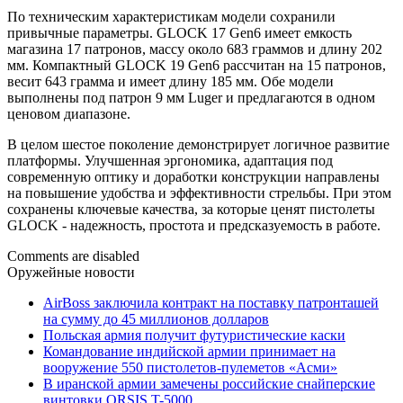
По техническим характеристикам модели сохранили
привычные параметры. GLOCK 17 Gen6 имеет емкость
магазина 17 патронов, массу около 683 граммов и длину 202
мм. Компактный GLOCK 19 Gen6 рассчитан на 15 патронов,
весит 643 грамма и имеет длину 185 мм. Обе модели
выполнены под патрон 9 мм Luger и предлагаются в одном
ценовом диапазоне.
В целом шестое поколение демонстрирует логичное развитие
платформы. Улучшенная эргономика, адаптация под
современную оптику и доработки конструкции направлены
на повышение удобства и эффективности стрельбы. При этом
сохранены ключевые качества, за которые ценят пистолеты
GLOCK - надежность, простота и предсказуемость в работе.
Comments are disabled
Оружейные новости
AirBoss заключила контракт на поставку патронташей
на сумму до 45 миллионов долларов
Польская армия получит футуристические каски
Командование индийской армии принимает на
вооружение 550 пистолетов-пулеметов «Асми»
В иранской армии замечены российские снайперские
винтовки ORSIS T-5000