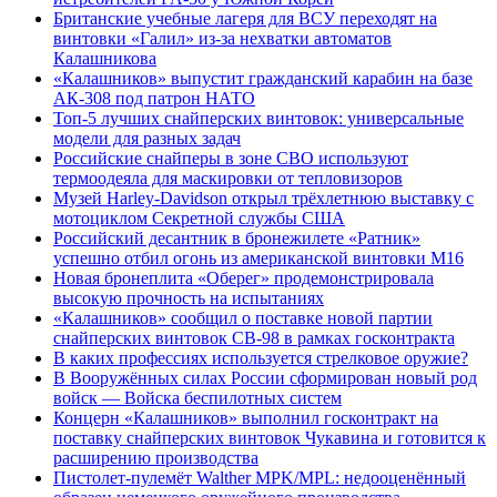
Британские учебные лагеря для ВСУ переходят на
винтовки «Галил» из-за нехватки автоматов
Калашникова
«Калашников» выпустит гражданский карабин на базе
АК-308 под патрон НАТО
Топ-5 лучших снайперских винтовок: универсальные
модели для разных задач
Российские снайперы в зоне СВО используют
термоодеяла для маскировки от тепловизоров
Музей Harley-Davidson открыл трёхлетнюю выставку с
мотоциклом Секретной службы США
Российский десантник в бронежилете «Ратник»
успешно отбил огонь из американской винтовки М16
Новая бронеплита «Оберег» продемонстрировала
высокую прочность на испытаниях
«Калашников» сообщил о поставке новой партии
снайперских винтовок СВ‑98 в рамках госконтракта
В каких профессиях используется стрелковое оружие?
В Вооружённых силах России сформирован новый род
войск — Войска беспилотных систем
Концерн «Калашников» выполнил госконтракт на
поставку снайперских винтовок Чукавина и готовится к
расширению производства
Пистолет-пулемёт Walther MPK/MPL: недооценённый