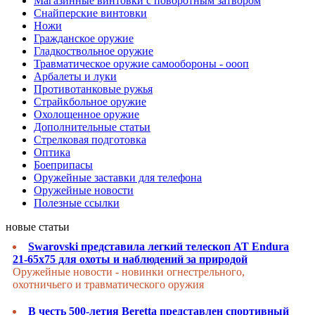
Магазинные винтовки с поворотным затвором
Снайперские винтовки
Ножи
Гражданское оружие
Гладкоствольное оружие
Травматическое оружие самообороны - оооп
Арбалеты и луки
Противотанковые ружья
Страйкбольное оружие
Охолощенное оружие
Дополнительные статьи
Стрелковая подготовка
Оптика
Боеприпасы
Оружейные заставки для телефона
Оружейные новости
Полезные ссылки
новые статьи
Swarovski представила легкий телескоп AT Endura
21-65x75 для охоты и наблюдений за природой
Оружейные новости - новинки огнестрельного,
охотничьего и травматического оружия
В честь 500-летия Beretta представлен спортивный