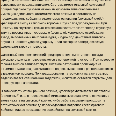
основанием и предохранителем. Система имеет открытый секторный
прицел. Ударно-спусковой механизм куркового типа обеспечивает
имитацию одиночного, автоматического режима и постановку на
предохранитель собран на отделяемом основании (спусковой скобе),
крепящемся снизу к ствольной коробке. Спуск с предупреждением. При
нажатии на спусковой крючок его верхняя часть толкает вперед спусковую
тягу, та поворачивает коромысло (шептало). Коромысло освобождает
взвод, выполненный на головке курка, и курок под действием винтовой
пружины наносит удар по ударнику. Если затвор не заперт, автоспуск
удерживает курок от поворота.
Флажковый неавтоматический предохранитель смонтирован позади
спускового крючка и поворачивается в поперечной плоскости. При повороте
флажка вниз он запирает спуск. Питание патронами происходит из
отъемного магазина, рассчитанного на десять патронов, располагающихся
в шахматном порядке. По израсходовании патронов из магазина затвор
задерживается специальной задержкой, и система остается открытой для
последующего заряжания.
В зависимости от выбранного режима, курок перехватывается шепталом
(одиночный) и, для последующей имитации выстрела, нужно отпустить и
вновь нажать на спусковой крючок, либо работа изделия происходит в
автоматическом режиме до израсходования патронов светозвукового
действия или до прекращения воздействия на спусковой крючок.