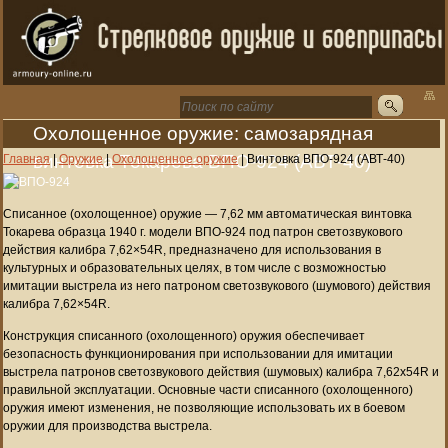
Охолощенное оружие: самозарядная
винтовка Токарева ВПО-924 (АВТ-40)
Главная
|
Оружие
|
Охолощенное оружие
|
Винтовка ВПО-924 (АВТ-40)
Списанное (охолощенное) оружие — 7,62 мм автоматическая винтовка
Токарева образца 1940 г. модели ВПО-924 под патрон светозвукового
действия калибра 7,62×54R, предназначено для использования в
культурных и образовательных целях, в том числе с возможностью
имитации выстрела из него патроном светозвукового (шумового) действия
калибра 7,62×54R.
Конструкция списанного (охолощенного) оружия обеспечивает
безопасность функционирования при использовании для имитации
выстрела патронов светозвукового действия (шумовых) калибра 7,62х54R и
правильной эксплуатации. Основные части списанного (охолощенного)
оружия имеют изменения, не позволяющие использовать их в боевом
оружии для производства выстрела.