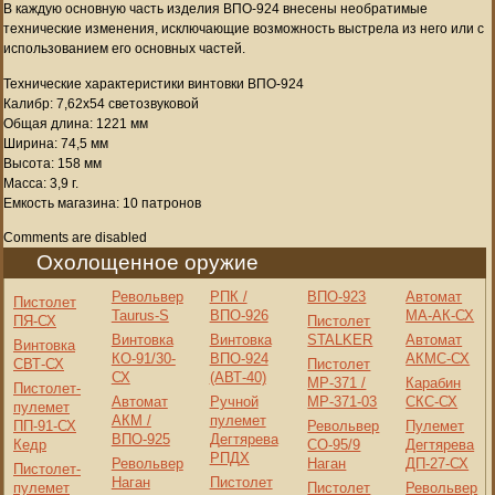
В каждую основную часть изделия ВПО-924 внесены необратимые
технические изменения, исключающие возможность выстрела из него или с
использованием его основных частей.
Технические характеристики винтовки ВПО-924
Калибр: 7,62х54 светозвуковой
Общая длина: 1221 мм
Ширина: 74,5 мм
Высота: 158 мм
Масса: 3,9 г.
Емкость магазина: 10 патронов
Comments are disabled
Охолощенное оружие
Револьвер
РПК /
ВПО-923
Автомат
Пистолет
Taurus-S
ВПО-926
МА-АК-СХ
ПЯ-СХ
Пистолет
Винтовка
Винтовка
STALKER
Автомат
Винтовка
КО-91/30-
ВПО-924
АКМС-СХ
СВТ-СХ
Пистолет
СХ
(АВТ-40)
МР-371 /
Карабин
Пистолет-
Автомат
Ручной
МР-371-03
СКС-СХ
пулемет
АКМ /
пулемет
ПП-91-СХ
Револьвер
Пулемет
ВПО-925
Дегтярева
Кедр
СО-95/9
Дегтярева
РПДХ
Револьвер
Наган
ДП-27-СХ
Пистолет-
Наган
Пистолет
пулемет
Пистолет
Револьвер