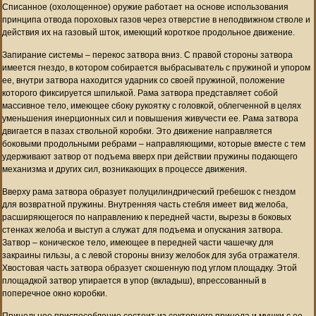
Списанное (охолощенное) оружие работает на основе использования
принципа отвода пороховых газов через отверстие в неподвижном стволе и
действия их на газовый шток, имеющий короткое продольное движение.
Запирание системы – перекос затвора вниз. С правой стороны затвора
имеется гнездо, в котором собирается выбрасыватель с пружиной и упором
ее, внутри затвора находится ударник со своей пружиной, положение
которого фиксируется шпилькой. Рама затвора представляет собой
массивное тело, имеющее сбоку рукоятку с головкой, облегченной в целях
уменьшения инерционных сил и повышения живучести ее. Рама затвора
двигается в пазах ствольной коробки. Это движение направляется
боковыми продольными ребрами – направляющими, которые вместе с тем
удерживают затвор от подъема вверх при действии пружины подающего
механизма и других сил, возникающих в процессе движения.
Вверху рама затвора образует полуцилиндрический гребешок с гнездом
для возвратной пружины. Внутренняя часть стебля имеет вид желоба,
расширяющегося по направлению к передней части, вырезы в боковых
стенках желоба и выступ а служат для подъема и опускания затвора.
Затвор – коническое тело, имеющее в передней части чашечку для
закраины гильзы, а с левой стороны внизу желобок для зуба отражателя.
Хвостовая часть затвора образует скошенную под углом площадку. Этой
площадкой затвор упирается в упор (вкладыш), впрессованный в
поперечное окно коробки.
Прицельное приспособление состоит из секторного прицела и мушки с ее