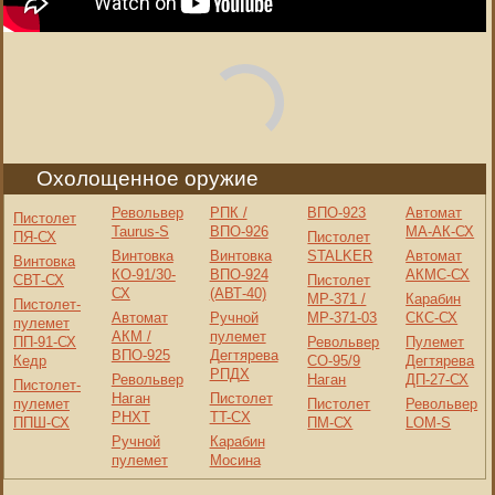
Охолощенное оружие
Револьвер
РПК /
ВПО-923
Автомат
Пистолет
Taurus-S
ВПО-926
МА-АК-СХ
ПЯ-СХ
Пистолет
Винтовка
Винтовка
STALKER
Автомат
Винтовка
КО-91/30-
ВПО-924
АКМС-СХ
СВТ-СХ
Пистолет
СХ
(АВТ-40)
МР-371 /
Карабин
Пистолет-
Автомат
Ручной
МР-371-03
СКС-СХ
пулемет
АКМ /
пулемет
ПП-91-СХ
Револьвер
Пулемет
ВПО-925
Дегтярева
Кедр
СО-95/9
Дегтярева
РПДХ
Револьвер
Наган
ДП-27-СХ
Пистолет-
Наган
Пистолет
пулемет
Пистолет
Револьвер
РНХТ
TT-CX
ППШ-СХ
ПМ-СХ
LOM-S
Ручной
Карабин
пулемет
Мосина