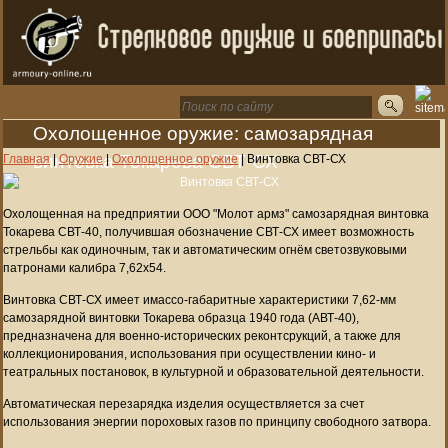
Охолощенное оружие: самозарядная
винтовка Токарева СВТ-СХ
Главная
|
Оружие
|
Охолощенное оружие
|
Винтовка СВТ-СХ
Охолощенная на предприятии ООО "Молот армз" самозарядная винтовка
Токарева СВТ-40, получившая обозначение СВТ-СХ имеет возможность
стрельбы как одиночным, так и автоматическим огнём светозвуковыми
патронами калибра 7,62х54.
Винтовка СВТ-СХ имеет имассо-габаритные характеристики 7,62-мм
самозарядной винтовки Токарева образца 1940 года (АВТ-40),
предназначена для военно-исторических реконтсрукций, а также для
коллекционирования, использования при осуществлении кино- и
театральных постановок, в культурной и образовательной деятельности.
Автоматическая перезарядка изделия осуществляется за счет
использования энергии пороховых газов по принципу свободного затвора.