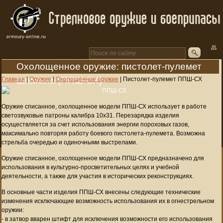
Охолощенное оружие: пистолет-пулемет
Шпагина (ППШ-СХ)
Главная
|
Оружие
|
Охолощенное оружие
|
Пистолет-пулемет ППШ-СХ
Оружие списанное, охолощенное модели ППШ-СХ использует в работе
светозвуковые патроны калибра 10х31. Перезарядка изделия
осуществляется за счет использования энергии пороховых газов,
максимально повторяя работу боевого пистолета-пулемета. Возможна
стрельба очередью и одиночными выстрелами.
Оружие списанное, охолощенное модели ППШ-СХ предназначено для
использования в культурно-просветительных целях и учебной
деятельности, а также для участия в исторических реконструкциях.
В основные части изделия ППШ-СХ внесены следующие технические
изменения исключающие возможность использования их в огнестрельном
оружии:
- в затвор вварен штифт для исключения возможности его использования