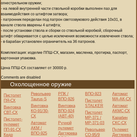
огнестрельном оружии;
- на левой внутренней части ствольной коробки выполнен паз для
взаимодействия со штифтом затвора;
- патронник переделан под патрон светозвукового действия 10х31, в
канале ствола вварены 4 штифта;
- после установки ствола и сборки со ствольной коробкой, сборочный
штифт обваривается с целью исключения возможности извлечения ствола;
- в барабан установлен ограничитель на 36 патронов.
Комплектация: изделие ППШ-СХ, магазин, масленка, протирка, паспорт,
картонная упаковка.
Цена ППШ-СХ составляет от 30000 р.
Comments are disabled
Охолощенное оружие
Револьвер
РПК /
ВПО-923
Автомат
Пистолет
Taurus-S
ВПО-926
МА-АК-СХ
ПЯ-СХ
Пистолет
Винтовка
Винтовка
STALKER
Автомат
Винтовка
КО-91/30-
ВПО-924
АКМС-СХ
СВТ-СХ
Пистолет
СХ
(АВТ-40)
МР-371 /
Карабин
Пистолет-
Автомат
Ручной
МР-371-03
СКС-СХ
пулемет
АКМ /
пулемет
ПП-91-СХ
Револьвер
Пулемет
ВПО-925
Дегтярева
Кедр
СО-95/9
Дегтярева