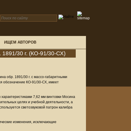
ИЩЕМ АВТОРОВ
1891/30 г. (КО-91/30-СХ)
а обр. 1891/30 г. с массо-габаритными
ая обозначение КО-91/30-СХ, имеет
 характеристиками 7,62 мм винтовки Мосина
тительных целях и учебной деятельности, а
используется светозвуковой патрон калибра
нические изменения, исключающие