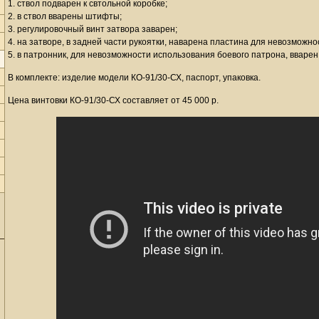
1. ствол подварен к свтольной коробке;
2. в ствол вварены штифты;
3. регулировочный винт затвора заварен;
4. на затворе, в задней части рукоятки, наварена пластина для невозможн
5. в патронник, для невозможности использования боевого патрона, вварен
В комплекте: изделие модели КО-91/30-СХ, паспорт, упаковка.
Цена винтовки КО-91/30-СХ составляет от 45 000 р.