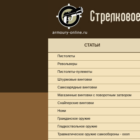
СТАТЬИ
Пистолеты
Револьверы
Пистолеты-пулеметы
Штурмовые винтовки
Самозарядные винтовки
Магазинные винтовки с поворотным затвором
Снайперские винтовки
Ножи
Гражданское оружие
Гладкоствольное оружие
Травматическое оружие самообороны - оооп