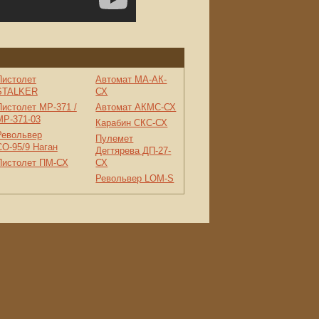
Пистолет
Автомат МА-АК-
STALKER
СХ
Пистолет МР-371 /
Автомат АКМС-СХ
МР-371-03
Карабин СКС-СХ
Револьвер
Пулемет
СО-95/9 Наган
Дегтярева ДП-27-
Пистолет ПМ-СХ
СХ
Револьвер LOM-S