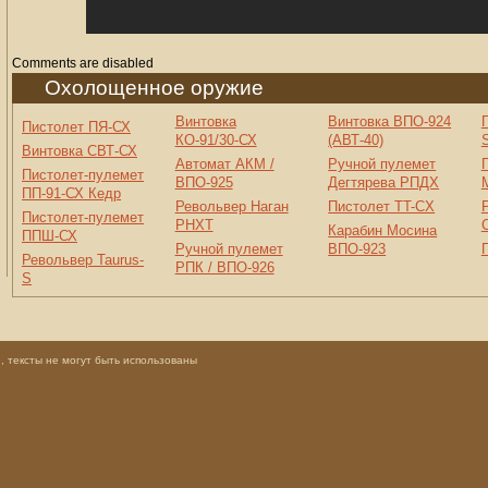
Comments are disabled
Охолощенное оружие
Винтовка
Винтовка ВПО-924
Пистолет ПЯ-СХ
КО-91/30-СХ
(АВТ-40)
Винтовка СВТ-СХ
Автомат АКМ /
Ручной пулемет
Пистолет-пулемет
ВПО-925
Дегтярева РПДХ
ПП-91-СХ Кедр
Револьвер Наган
Пистолет TT-CX
Пистолет-пулемет
РНХТ
Карабин Мосина
ППШ-СХ
Ручной пулемет
ВПО-923
Револьвер Taurus-
РПК / ВПО-926
S
 тексты не могут быть использованы