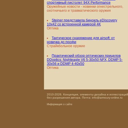
спортивный пистолет 94X Performance
Оружейные новости - новинки огнестрельного,
охотничьего и травматического оружия
Steiner представила бинокль eDiscovery
10x42 со встроенной камерой 4K
Оптика
Тактическое снаряжение для airsoft: от
новичка до профи
Страйкбольное оружие
Практический обзор оптических прицелов
DDoptics: Nighteagle V6 5-30x50 NFX, DDMP 5-
30x56 и DDMP 4-40x50
Оптика
2010-2026. Концепция, элементы дизайна и иллюстраций,
без разрешения автора. Почта: info@armoury-online.ru
Информация о сайте