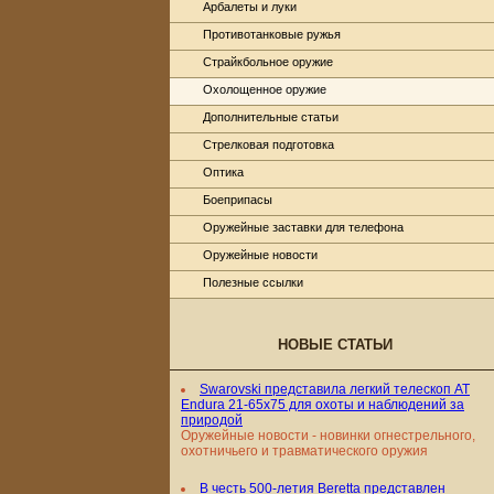
Арбалеты и луки
Противотанковые ружья
Страйкбольное оружие
Охолощенное оружие
Дополнительные статьи
Стрелковая подготовка
Оптика
Боеприпасы
Оружейные заставки для телефона
Оружейные новости
Полезные ссылки
НОВЫЕ СТАТЬИ
Swarovski представила легкий телескоп AT
Endura 21-65x75 для охоты и наблюдений за
природой
Оружейные новости - новинки огнестрельного,
охотничьего и травматического оружия
В честь 500-летия Beretta представлен