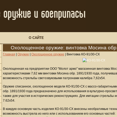
О САЙТЕ
Охолощенное оружие: винтовка Мосина обр. 
Главная
|
Оружие
|
Охолощенное оружие
|
Винтовка КО-91/30-СХ
Охолощенная на предприятии ООО "Молот армз" магазинная винтовка Мосин
характеристиками 7,62 мм винтовки Мосина обр. 1891/1930 года, получивш
возможность стрельбы светозвуковыми патронами калибра 7,62х54.
Оружие списанное, охолощенное модели КО-91/30-СХ с массо-габаритными
обр. 1891/1930 года предназначено для использования в культурно-просве
также для участия в исторических реконструкциях. Для имтации стрельбы 
7.62х54.
В каждую основную часть изделия КО-91/30-СХ внесены необратимые тех
возможность выстрела из него или с использованием его основных частей: