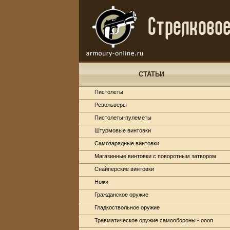
СТАТЬИ
Пистолеты
Револьверы
Пистолеты-пулеметы
Штурмовые винтовки
Самозарядные винтовки
Магазинные винтовки с поворотным затвором
Снайперские винтовки
Ножи
Гражданское оружие
Гладкоствольное оружие
Травматическое оружие самообороны - оооп