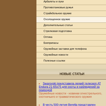
Арбалеты и луки
Противотанковые ружья
Страйкбольное оружие
Охолощенное оружие
Дополнительные статьи
Стрелковая подготовка
Оптика
Боеприпасы
Оружейные заставки для телефона
Оружейные новости
Полезные ссылки
НОВЫЕ СТАТЬИ
Swarovski представила легкий телескоп AT
Endura 21-65x75 для охоты и наблюдений за
природой
Оружейные новости - новинки огнестрельного,
охотничьего и травматического оружия
В честь 500-летия Beretta представлен