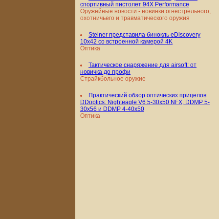
спортивный пистолет 94X Performance
Оружейные новости - новинки огнестрельного,
охотничьего и травматического оружия
Steiner представила бинокль eDiscovery
10x42 со встроенной камерой 4K
Оптика
Тактическое снаряжение для airsoft: от
новичка до профи
Страйкбольное оружие
Практический обзор оптических прицелов
DDoptics: Nighteagle V6 5-30x50 NFX, DDMP 5-
30x56 и DDMP 4-40x50
Оптика