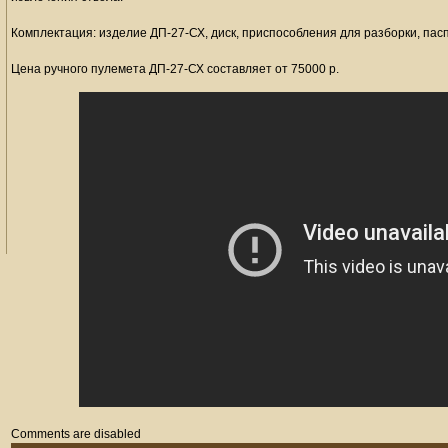
Комплектация: изделие ДП-27-СХ, диск, приспособления для разборки, пасп
Цена ручного пулемета ДП-27-СХ составляет от 75000 р.
Comments are disabled