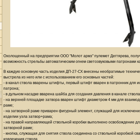
Охолощенный на предприятии ООО "Молот армз" пулемет Дегтярева, полу
возможность стрельбы автоматическим огнем светозвуковыми патронами ка
В каждую основную часть изделия ДП-27-СХ внесены необратимые технич
выстрела из него или с использованием его основных частей:
- в канал ствола вварены штифты, первый штифт вварен в патронник для 
патрона;
- в дульном насадке вварена шайба для создания давления в канале ствола
- на верхней площадке затвора вварен штифт диаметром 4 мм для взаимод
раме;
- на затворной раме приварен фигурный элемент, служащий для исключени
изделии узла затвор+рама;
- на правой направляющей ствольной коробки выполнено освобождение дл
затворной раме;
- кнопка, служащая для снятия ствола соединена со ствольной коробкой 
извлечения ствола.