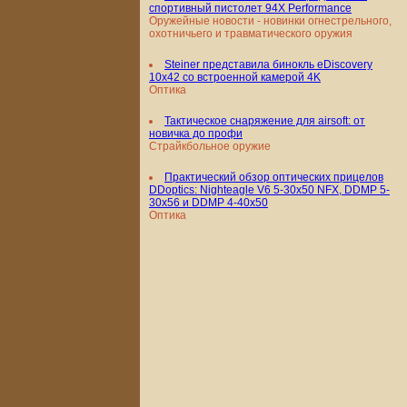
спортивный пистолет 94X Performance
Оружейные новости - новинки огнестрельного,
охотничьего и травматического оружия
Steiner представила бинокль eDiscovery
10x42 со встроенной камерой 4K
Оптика
Тактическое снаряжение для airsoft: от
новичка до профи
Страйкбольное оружие
Практический обзор оптических прицелов
DDoptics: Nighteagle V6 5-30x50 NFX, DDMP 5-
30x56 и DDMP 4-40x50
Оптика