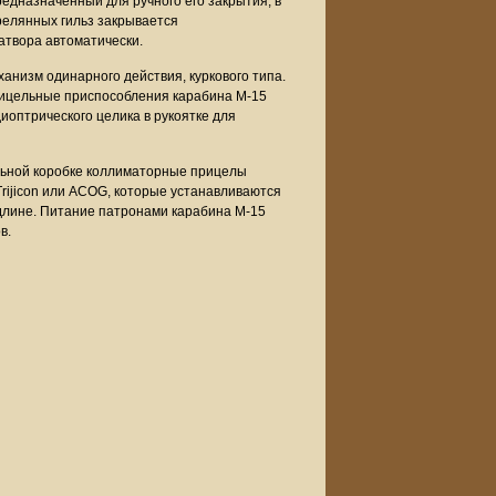
едназначенный для ручного его закрытия, в
релянных гильз закрывается
твора автоматически.
ханизм одинарного действия, куркового типа.
. Прицельные приспособления карабина М-15
иоптрического целика в рукоятке для
ольной коробке коллиматорные прицелы
Trijicon или ACOG, которые устанавливаются
 длине. Питание патронами карабина М-15
в.