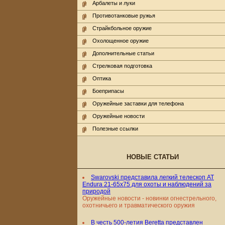
Арбалеты и луки
Противотанковые ружья
Страйкбольное оружие
Охолощенное оружие
Дополнительные статьи
Стрелковая подготовка
Оптика
Боеприпасы
Оружейные заставки для телефона
Оружейные новости
Полезные ссылки
НОВЫЕ СТАТЬИ
Swarovski представила легкий телескоп AT
Endura 21-65x75 для охоты и наблюдений за
природой
Оружейные новости - новинки огнестрельного,
охотничьего и травматического оружия
В честь 500-летия Beretta представлен