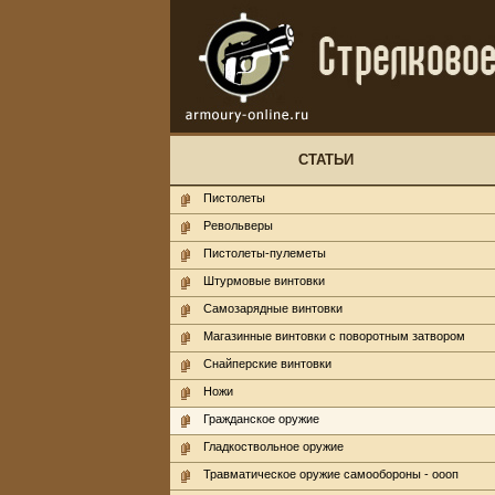
СТАТЬИ
Пистолеты
Револьверы
Пистолеты-пулеметы
Штурмовые винтовки
Самозарядные винтовки
Магазинные винтовки с поворотным затвором
Снайперские винтовки
Ножи
Гражданское оружие
Гладкоствольное оружие
Травматическое оружие самообороны - оооп