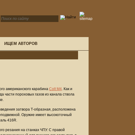
ИЩЕМ АВТОРОВ
ого американского карабина
Colt M4
. Как и
да части пороховых газов из канала ствола
ке.
зведения затвора Т-образная, расположена
 неподвижной. Оружие имеет высокоточный
таль 416R.
о резания на станках ЧПУ. С правой