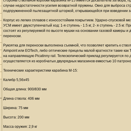
стороны ствольной коробки карабина М-15 имеется досылатель затвора, пр
случае недостаточности усилия возвратной пружины. Окно для выброса ст
подпружиненной пылезащитной шторкой, открывающейся при взведении за
Корпус из легких сплавов с износостойким покрытием. Ударно-спусковой ме
УСМ имеет двухступенчатый ход: 1-я ступень - 1.5 кг, 2- я ступень - 2.5 кг
состоят из регулируемой по высоте мушки на основании газовой камеры и д
переноски.
Рукоятка для переноски выполнена съемной, что позволяет крепить к ств
Aimpoint или EOTech, либо оптические прицелы малой кратности такие как 
на направляющую Picatinny rail. Телескопический приклад регулируется по
осуществляется из коробчатых двухрядных магазинов емкостью 10 патроно
Технические характеристики карабина М-15:
Калибр 5,56x45
Общая длина: 900/830 мм
Длина ствола: 406 мм
Ширина: 75 мм
Высота: 200 мм
Масса оружия: 2,9 кг