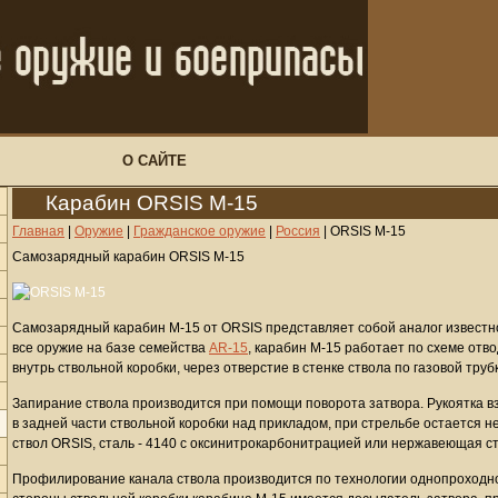
О САЙТЕ
Карабин ORSIS M-15
Главная
|
Оружие
|
Гражданское оружие
|
Россия
|
ORSIS M-15
Самозарядный карабин ORSIS М-15
Самозарядный карабин М-15 от ORSIS представляет собой аналог известн
все оружие на базе семейства
AR-15
, карабин М-15 работает по схеме отво
внутрь ствольной коробки, через отверстие в стенке ствола по газовой труб
Запирание ствола производится при помощи поворота затвора. Рукоятка в
в задней части ствольной коробки над прикладом, при стрельбе остается
ствол ORSIS, сталь - 4140 c оксинитрокарбонитрацией или нержавеющая с
Профилирование канала ствола производится по технологии однопроходног