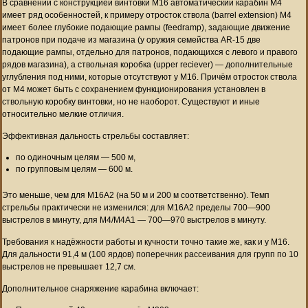
В сравнении с конструкцией винтовки М16 автоматический карабин М4
имеет ряд особенностей, к примеру отросток ствола (barrel extension) М4
имеет более глубокие подающие рампы (feedramp), задающие движение
патронов при подаче из магазина (у оружия семейства AR-15 две
подающие рампы, отдельно для патронов, подающихся с левого и правого
рядов магазина), а ствольная коробка (upper reciever) — дополнительные
углубления под ними, которые отсутствуют у М16. Причём отросток ствола
от М4 может быть с сохранением функционирования установлен в
ствольную коробку винтовки, но не наоборот. Существуют и иные
относительно мелкие отличия.
Эффективная дальность стрельбы составляет:
по одиночным целям — 500 м,
по групповым целям — 600 м.
Это меньше, чем для М16А2 (на 50 м и 200 м соответственно). Темп
стрельбы практически не изменился: для М16А2 пределы 700—900
выстрелов в минуту, для M4/M4A1 — 700—970 выстрелов в минуту.
Требования к надёжности работы и кучности точно такие же, как и у М16.
Для дальности 91,4 м (100 ярдов) поперечник рассеивания для групп по 10
выстрелов не превышает 12,7 см.
Дополнительное снаряжение карабина включает: