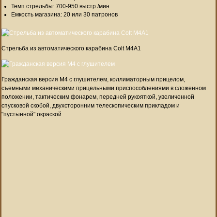
Темп стрельбы: 700-950 выстр./мин
Емкость магазина: 20 или 30 патронов
Стрельба из автоматического карабина Colt M4A1
Гражданская версия M4 с глушителем, коллиматорным прицелом,
съемными механическими прицельными приспособлениями в сложенном
положении, тактическим фонарем, передней рукояткой, увеличенной
спусковой скобой, двухсторонним телескопическим прикладом и
"пустынной" окраской