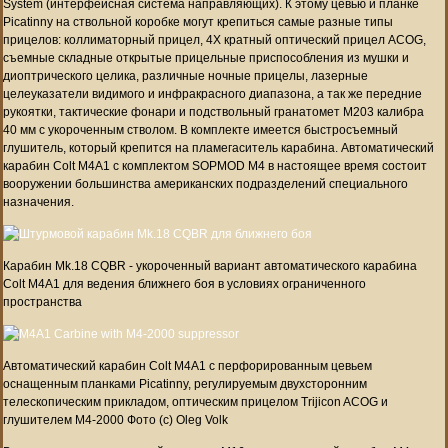
System (интерфейсная система направляющих). К этому цевью и планке
Picatinny на ствольной коробке могут крепиться самые разные типы
прицелов: коллиматорный прицел, 4Х кратный оптический прицел ACOG,
съемные складные открытые прицельные приспособления из мушки и
диоптрического целика, различные ночные прицелы, лазерные
целеуказатели видимого и инфракрасного диапазона, а так же передние
рукоятки, тактические фонари и подствольный гранатомет М203 калибра
40 мм с укороченным стволом. В комплекте имеется быстросъемный
глушитель, который крепится на пламегаситель карабина. Автоматический
карабин Colt M4A1 с комплектом SOPMOD M4 в настоящее время состоит
вооружении большинства американских подразделений специального
назначения.
Карабин Mk.18 CQBR - укороченный вариант автоматического карабина
Colt M4A1 для ведения ближнего боя в условиях ограниченного
пространства
Автоматический карабин Colt M4A1 с перфорированным цевьем
оснащенным планками Picatinny, регулируемым двухсторонним
телескопическим прикладом, оптическим прицелом Trijicon ACOG и
глушителем M4-2000 Фото (c) Oleg Volk