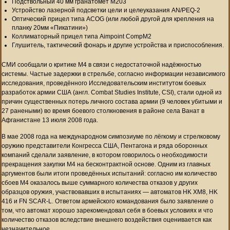
Подствольный 40 мм гранатомёт М203
Устройство лазерной подсветки цели и целеуказания AN/PEQ-2
Оптический прицел типа ACOG (или любой другой для крепления на
планку 20мм «Пикатини»)
Коллиматорный прицел типа Aimpoint CompM2
Глушитель, тактический фонарь и другие устройства и приспособления.
СМИ сообщали о критике M4 в связи с недостаточной надёжностью
системы. Частые задержки в стрельбе, согласно информации независимого
исследования, проведённого Исследовательским институтом боевых
разработок армии США (англ. Combat Studies Institute, CSI), стали одной из
причин существенных потерь личного состава армии (9 человек убитыми и
27 ранеными) во время боевого столкновения в районе села Ванат в
Афганистане 13 июля 2008 года.
В мае 2008 года на международном симпозиуме по лёгкому и стрелковому
оружию представители Конгресса США, Пентагона и ряда оборонных
компаний сделали заявление, в котором говорилось о необходимости
прекращения закупки М4 на бесконтрактной основе. Одним из главных
аргументов были итоги проведённых испытаний: согласно им количество
сбоев М4 оказалось выше суммарного количества отказов у других
образцов оружия, участвовавших в испытаниях — автоматов HK XM8, HK
416 и FN SCAR-L. Ответом армейского командования было заявление о
том, что автомат хорошо зарекомендовал себя в боевых условиях и что
количество отказов вследствие внешнего воздействия оценивается как
незначительное.