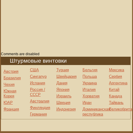
Comments are disabled
Штурмовые винтовки
США
Турция
Бельгия
Мексика
Австрия
Сингапур
Швейцария
Польша
Сербия
Бразилия
Испания
Дания
Украина
Аргентина
Чехия
Россия /
Япония
Италия
Китай
Южная
СССР
Корея
Израиль
Хорватия
Канада
Австралия
ЮАР
Швеция
Иран
Тайвань
Финляндия
Франция
Индонезия
Доминиканская
Великобрита
Германия
республика