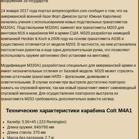
вооружении 39 государств.
14 января 2017 года портал armyrecognition.com сообщил о том, что на
американской военной базе Форт-Джексон (штат Южная Каролина)
начались учения с использованием новых подствольных гранатометов
M320A1. Подствольники M320A1 заменят все гранатометы M203 для
винтовок M16 и карабинов M4 в армии США. M320 разработан немецкой
компанией Heckler & Koch в 2008 году на основе гранатомета AG36 и
существенно отличается от модели M203. В частности, на нем установлена
пистолетная рукоятка и еще одна дополнительная ручка, что позволяет
использовать оружие автономно (без установки на винтовку).
Модификация M320A1 разработана специально для американской армии и
имеет незначительные отличия от базовой модели. M320 может стрелять
всеми штатными гранатами НАТО – фугасными, дымовыми и
осветительными. В случае осечки при выстреле достаточно повторно
нажать на спусковой крючок, так как новый гранатомет имеет самовзводный
спусковой механизм. Для осуществления повторного выстрела из
гранатомета M203 требовалось дополнительно взвести затвор.
Технические характеристики карабина Colt M4A1
Калибр: 5,56×45 (.223 Remington)
Длина оружия: 840/760 мм
Длина ствола: 370 мм
Масса без патронов: 2,7 кг.