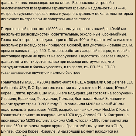
граната и ствол возвращается на место. Безопасность стрельбы
обеспечивается взведением взрывателя гранаты на дальности 30 — 40
метров от дульного среза ствола и ударно-спусковым механизмом, который
исключает выстрел при не запертом канале ствола.
Подствольный гранатомёт M203 использует гранаты калибра 40×46 мм
нескольких разновидностей: осветительные, осколочные, бронебойные.
Гранатомёт стреляет на дистанции от 50 до 400 м. У гранатомёта имеются
несколько разновидностей прицелов: боковой, для дистанций свыше 250 м,
прямая наводка — до 250. Также разработан лазерный прицел, который в
настоящее время не принят на вооружение. Недостатки: базовая модель
гранатомёта монтируется только при помощи инструментов, что
затруднительно в боевых условиях, в то время, как ГП-25 и ГП-30
устанавливаются вручную и намного быстрее.
Гранатомёты М203, М203А1 выпускаются в США фирмами Colt Defense LLC
и Airtronic USA, INC. Кроме того их копии выпускаются в Израиле, Южной
Корее, Египте. Кроме США М203 и его модификации состоят на вооружении
Израиля, Бразилии, Португалии, Польши, Вьетнама, Новой Зеландии и
многих других стран. В 2006 году США заменили М203 на новый 40-мм
подствольный гранатомёт M320, разработанный фирмой Heckler & Koch.
Гранатомёт принят на вооружение в 1970 году Армией США. Контракт на
производство М203 получила фирма Colt, которая к 1996 году выпустила
свыше 250 тыс. экземпляров оружия. Гранатомёт выпускается в США,
Египте, Южной Корее, Израиле. В настоящий момент находится на