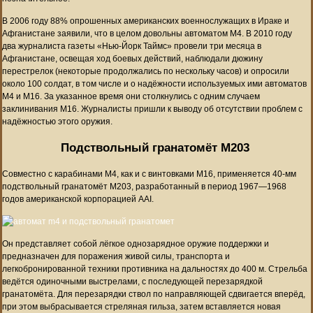
В 2006 году 88% опрошенных американских военнослужащих в Ираке и
Афганистане заявили, что в целом довольны автоматом M4. В 2010 году
два журналиста газеты «Нью-Йорк Таймс» провели три месяца в
Афганистане, освещая ход боевых действий, наблюдали дюжину
перестрелок (некоторые продолжались по нескольку часов) и опросили
около 100 солдат, в том числе и о надёжности используемых ими автоматов
M4 и M16. За указанное время они столкнулись с одним случаем
заклинивания M16. Журналисты пришли к выводу об отсутствии проблем с
надёжностью этого оружия.
Подствольный гранатомёт М203
Совместно с карабинами М4, как и с винтовками М16, применяется 40-мм
подствольный гранатомёт М203, разработанный в период 1967—1968
годов американской корпорацией AAI.
Он представляет собой лёгкое однозарядное оружие поддержки и
предназначен для поражения живой силы, транспорта и
легкобронированной техники противника на дальностях до 400 м. Стрельба
ведётся одиночными выстрелами, с последующей перезарядкой
гранатомёта. Для перезарядки ствол по направляющей сдвигается вперёд,
при этом выбрасывается стреляная гильза, затем вставляется новая