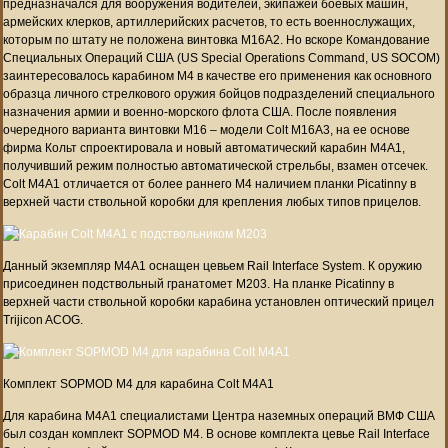
предназначался для вооружения водителей, экипажей боевых машин,
армейских клерков, артиллерийских расчетов, то есть военнослужащих,
которым по штату не положена винтовка M16A2. Но вскоре Командование
Специальных Операций США (US Special Operations Command, US SOCOM)
заинтересовалось карабином M4 в качестве его применения как основного
образца личного стрелкового оружия бойцов подразделений специального
назначения армии и военно-морского флота США. После появления
очередного варианта винтовки M16 – модели Colt M16A3, на ее основе
фирма Кольт спроектировала и новый автоматический карабин M4A1,
получивший режим полностью автоматической стрельбы, взамен отсечек.
Colt M4A1 отличается от более раннего M4 наличием планки Picatinny в
верхней части ствольной коробки для крепления любых типов прицелов.
Данный экземпляр M4A1 оснащен цевьем Rail Interface System. К оружию
присоединен подствольный гранатомет M203. На планке Picatinny в
верхней части ствольной коробки карабина установлен оптический прицел
Trijicon ACOG.
Комплект SOPMOD M4 для карабина Colt M4A1
Для карабина M4A1 специалистами Центра наземных операций ВМФ США
был создан комплект SOPMOD M4. В основе комплекта цевье Rail Interface