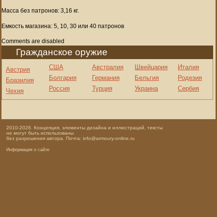
Масса без патронов: 3,16 кг.
Емкость магазина: 5, 10, 30 или 40 патронов
Comments are disabled
Гражданское оружие
США
Австралия
Швейцария
Италия
Австрия
Болгария
Германия
Бельгия
Родезия
Бразилия
Россия
Турция
Украина
Сербия
Чехия
2010-2026. Концепция, элементы дизайна и иллюстраций, тексты
не могут быть использованы
без разрешения автора. Почта: info@armoury-online.ru
Информация о сайте