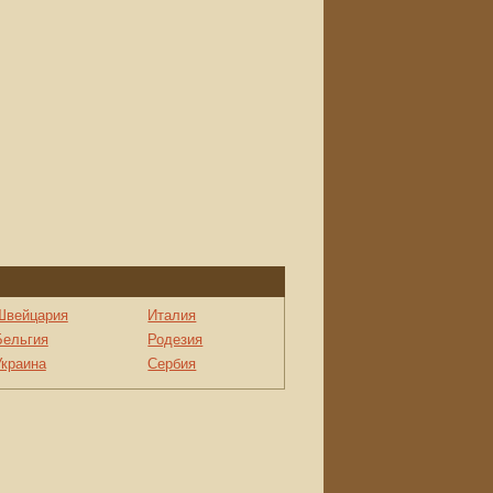
Швейцария
Италия
Бельгия
Родезия
Украина
Сербия