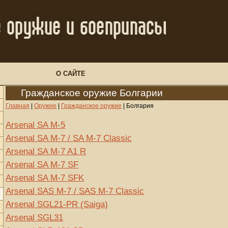
О САЙТЕ
Гражданское оружие Болгарии
Главная
|
Оружие
|
Гражданское оружие
|
Болгария
Arsenal SA M-5
Arsenal SA M-7 / SA M-7 Classic
Arsenal SA M-7 A1 R
Arsenal SA M-7 SF
Arsenal SA M-7 SFK
Arsenal SAS M-7 / SAS M-7 Classic
Arsenal SGL21-PR (Saiga)
Arsenal SGL31