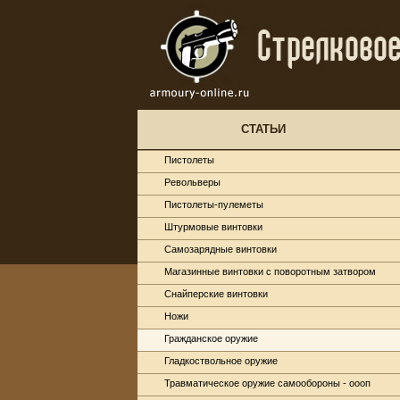
СТАТЬИ
Пистолеты
Револьверы
Пистолеты-пулеметы
Штурмовые винтовки
Самозарядные винтовки
Магазинные винтовки с поворотным затвором
Снайперские винтовки
Ножи
Гражданское оружие
Гладкоствольное оружие
Травматическое оружие самообороны - оооп