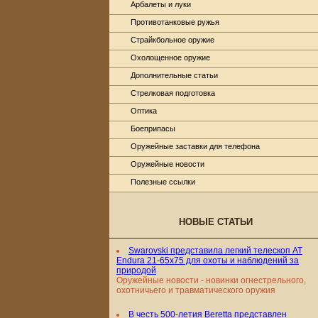
Арбалеты и луки
Противотанковые ружья
Страйкбольное оружие
Охолощенное оружие
Дополнительные статьи
Стрелковая подготовка
Оптика
Боеприпасы
Оружейные заставки для телефона
Оружейные новости
Полезные ссылки
НОВЫЕ СТАТЬИ
Swarovski представила легкий телескоп AT
Endura 21-65x75 для охоты и наблюдений за
природой
Оружейные новости - новинки огнестрельного,
охотничьего и травматического оружия
В честь 500-летия Beretta представлен