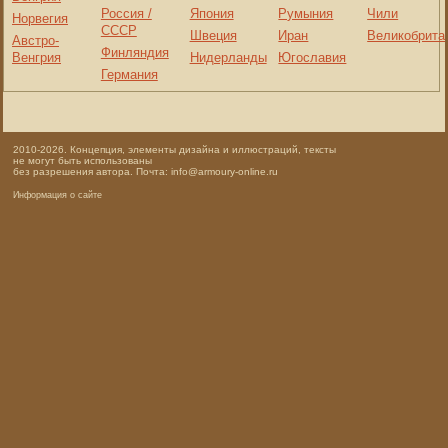
Россия /
Япония
Румыния
Чили
Норвегия
СССР
Швеция
Иран
Великобрита
Австро-
Финляндия
Венгрия
Нидерланды
Югославия
Германия
2010-2026. Концепция, элементы дизайна и иллюстраций, тексты
не могут быть использованы
без разрешения автора. Почта: info@armoury-online.ru
Информация о сайте