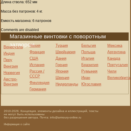
Длина ствола: 652 мм
Масса без патронов: 4 кг.
Емкость магазина: 6 патронов
Comments are disabled
Магазинные винтовки с поворотным
затвором
Чехия
Турция
Бельгия
Мексика
Венесуэла
Франция
Швейцария
Польша
Аргентина
Индия
США
Дания
Италия
Канада
Перу
Испания
Греция
Бразилия
Португалия
Венгрия
Россия /
Япония
Румыния
Чили
Норвегия
СССР
Швеция
Иран
Великобрита
Австро-
Финляндия
Венгрия
Нидерланды
Югославия
Германия
2010-2026. Концепция, элементы дизайна и иллюстраций, тексты
не могут быть использованы
без разрешения автора. Почта: info@armoury-online.ru
Информация о сайте