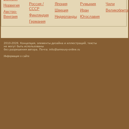
Россия /
Япония
Румыния
Чили
Норвегия
СССР
Швеция
Иран
Великобрита
Австро-
Финляндия
Венгрия
Нидерланды
Югославия
Германия
2010-2026. Концепция, элементы дизайна и иллюстраций, тексты
не могут быть использованы
без разрешения автора. Почта: info@armoury-online.ru
Информация о сайте