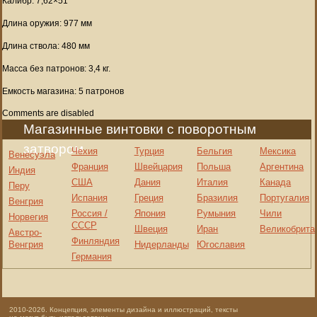
Калибр: 7,62×51
Длина оружия: 977 мм
Длина ствола: 480 мм
Масса без патронов: 3,4 кг.
Емкость магазина: 5 патронов
Comments are disabled
Магазинные винтовки с поворотным
затвором
Чехия
Турция
Бельгия
Мексика
Венесуэла
Франция
Швейцария
Польша
Аргентина
Индия
США
Дания
Италия
Канада
Перу
Испания
Греция
Бразилия
Португалия
Венгрия
Россия /
Япония
Румыния
Чили
Норвегия
СССР
Швеция
Иран
Великобрита
Австро-
Финляндия
Венгрия
Нидерланды
Югославия
Германия
2010-2026. Концепция, элементы дизайна и иллюстраций, тексты