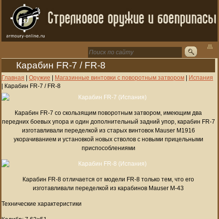
Карабин FR-7 / FR-8
Главная
|
Оружие
|
Магазинные винтовки с поворотным затвором
|
Испания
|
Карабин FR-7 / FR-8
Карабин FR-7 со скользящим поворотным затвором, имеющим два
передних боевых упора и один дополнительный задний упор, карабин FR-7
изготавливали переделкой из старых винтовок Mauser M1916
укорачиванием и установкой новых стволов с новыми прицельными
приспособлениями
Карабин FR-8 отличается от модели FR-8 только тем, что его
изготавливали переделкой из карабинов Mauser M-43
Технические характеристики