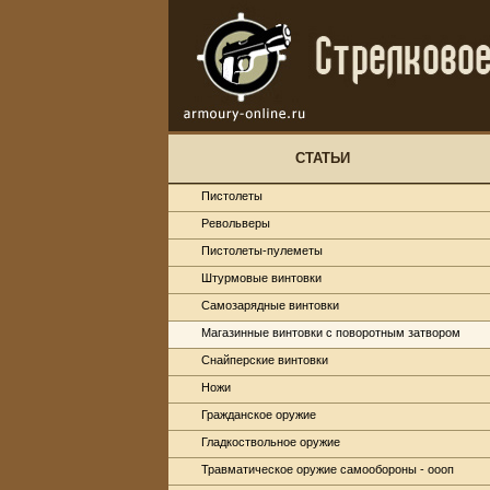
СТАТЬИ
Пистолеты
Револьверы
Пистолеты-пулеметы
Штурмовые винтовки
Самозарядные винтовки
Магазинные винтовки с поворотным затвором
Снайперские винтовки
Ножи
Гражданское оружие
Гладкоствольное оружие
Травматическое оружие самообороны - оооп