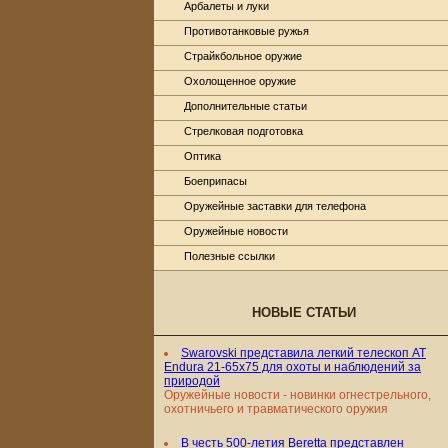
Арбалеты и луки
Противотанковые ружья
Страйкбольное оружие
Охолощенное оружие
Дополнительные статьи
Стрелковая подготовка
Оптика
Боеприпасы
Оружейные заставки для телефона
Оружейные новости
Полезные ссылки
НОВЫЕ СТАТЬИ
Swarovski представила легкий телескоп AT
Endura 21-65x75 для охоты и наблюдений за
природой
Оружейные новости - новинки огнестрельного,
охотничьего и травматического оружия
В честь 500-летия Beretta представлен