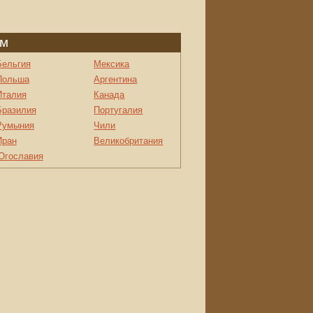
ом
Бельгия
Мексика
Польша
Аргентина
Италия
Канада
Бразилия
Португалия
Румыния
Чили
Иран
Великобритания
Югославия