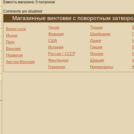
Емкость магазина: 5 патронов
Comments are disabled
Магазинные винтовки с поворотным затвор
Чехия
Турция
Венесуэла
Франция
Швейцария
Индия
США
Дания
Перу
Испания
Греция
Венгрия
Россия / СССР
Япония
Норвегия
Финляндия
Швеция
Австро-Венгрия
Германия
Нидерланды