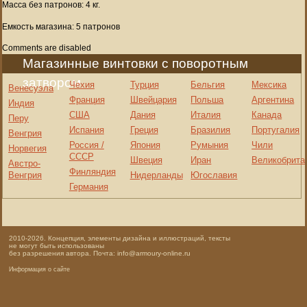
Масса без патронов: 4 кг.
Емкость магазина: 5 патронов
Comments are disabled
Магазинные винтовки с поворотным
затвором
Чехия
Турция
Бельгия
Мексика
Венесуэла
Франция
Швейцария
Польша
Аргентина
Индия
США
Дания
Италия
Канада
Перу
Испания
Греция
Бразилия
Португалия
Венгрия
Россия /
Япония
Румыния
Чили
Норвегия
СССР
Швеция
Иран
Великобрита
Австро-
Финляндия
Венгрия
Нидерланды
Югославия
Германия
2010-2026. Концепция, элементы дизайна и иллюстраций, тексты
не могут быть использованы
без разрешения автора. Почта: info@armoury-online.ru
Информация о сайте