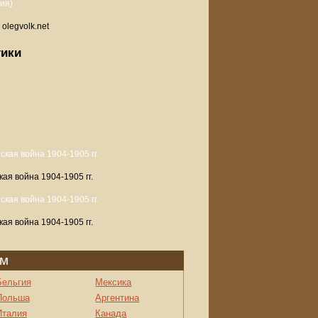
 olegvolk.net
тики
ая война 1904-1905 гг.
ая война 1904-1905 гг.
ом
Бельгия
Мексика
Польша
Аргентина
Италия
Канада