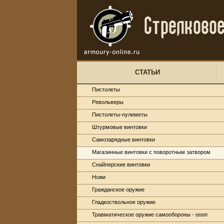
СТАТЬИ
Пистолеты
Револьверы
Пистолеты-пулеметы
Штурмовые винтовки
Самозарядные винтовки
Магазинные винтовки с поворотным затвором
Снайперские винтовки
Ножи
Гражданское оружие
Гладкоствольное оружие
Травматическое оружие самообороны - оооп