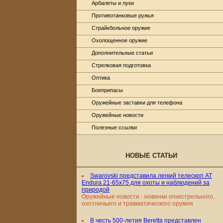
Арбалеты и луки
Противотанковые ружья
Страйкбольное оружие
Охолощенное оружие
Дополнительные статьи
Стрелковая подготовка
Оптика
Боеприпасы
Оружейные заставки для телефона
Оружейные новости
Полезные ссылки
НОВЫЕ СТАТЬИ
Swarovski представила легкий телескоп AT
Endura 21-65x75 для охоты и наблюдений за
природой
Оружейные новости - новинки огнестрельного,
охотничьего и травматического оружия
В честь 500-летия Beretta представлен