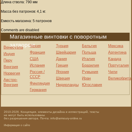
Длина ствола: 790 мм
Масса без патронов: 4,1 кг.
Емкость магазина: 5 патронов
Comments are disabled
Магазинные винтовки с поворотным
затвором
Чехия
Турция
Бельгия
Мексика
Венесуэла
Франция
Швейцария
Польша
Аргентина
Индия
США
Дания
Италия
Канада
Перу
Испания
Греция
Бразилия
Португалия
Венгрия
Россия /
Япония
Румыния
Чили
Норвегия
СССР
Швеция
Иран
Великобрита
Австро-
Финляндия
Венгрия
Нидерланды
Югославия
Германия
2010-2026. Концепция, элементы дизайна и иллюстраций, тексты
не могут быть использованы
без разрешения автора. Почта: info@armoury-online.ru
Информация о сайте