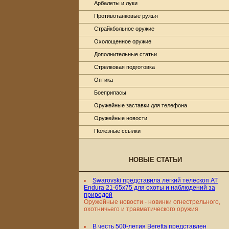
Арбалеты и луки
Противотанковые ружья
Страйкбольное оружие
Охолощенное оружие
Дополнительные статьи
Стрелковая подготовка
Оптика
Боеприпасы
Оружейные заставки для телефона
Оружейные новости
Полезные ссылки
НОВЫЕ СТАТЬИ
Swarovski представила легкий телескоп AT
Endura 21-65x75 для охоты и наблюдений за
природой
Оружейные новости - новинки огнестрельного,
охотничьего и травматического оружия
В честь 500-летия Beretta представлен