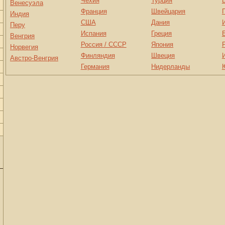
Чехия
Турция
Венесуэла
Франция
Швейцария
Индия
США
Дания
Перу
Испания
Греция
Венгрия
Россия / СССР
Япония
Норвегия
Финляндия
Швеция
Австро-Венгрия
Германия
Нидерланды