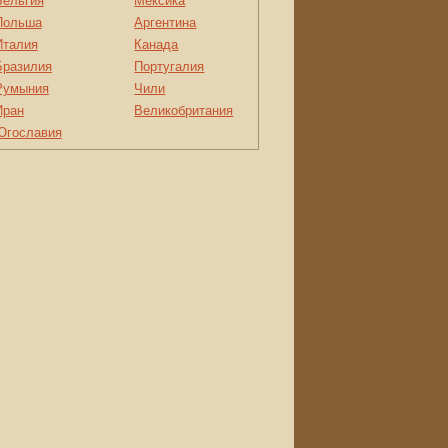
Бельгия
Мексика
Польша
Аргентина
Италия
Канада
Бразилия
Португалия
Румыния
Чили
Иран
Великобритания
Югославия