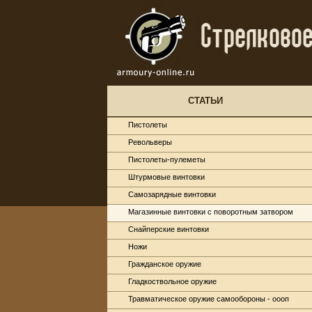
СТАТЬИ
Пистолеты
Револьверы
Пистолеты-пулеметы
Штурмовые винтовки
Самозарядные винтовки
Магазинные винтовки с поворотным затвором
Снайперские винтовки
Ножи
Гражданское оружие
Гладкоствольное оружие
Травматическое оружие самообороны - оооп