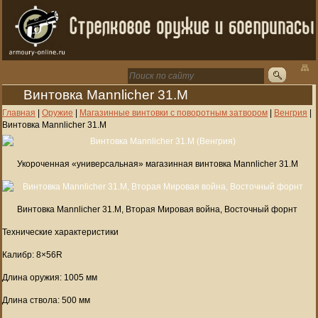
Винтовка Mannlicher 31.M
Главная
|
Оружие
|
Магазинные винтовки с поворотным затвором
|
Венгрия
|
Винтовка Mannlicher 31.M
Укороченная «универсальная» магазинная винтовка Mannlicher 31.M
Винтовка Mannlicher 31.M, Вторая Мировая война, Восточный форнт
Технические характеристики
Калибр: 8×56R
Длина оружия: 1005 мм
Длина ствола: 500 мм