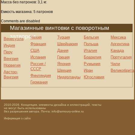
Масса без патронов: 3,1 кг.
Емкость магазина: 5 патронов
Comments are disabled
Магазинные винтовки с поворотным
затвором
Чехия
Турция
Бельгия
Мексика
Венесуэла
Франция
Швейцария
Польша
Аргентина
Индия
США
Дания
Италия
Канада
Перу
Испания
Греция
Бразилия
Португалия
Венгрия
Россия /
Япония
Румыния
Чили
Норвегия
СССР
Швеция
Иран
Великобрита
Австро-
Финляндия
Венгрия
Нидерланды
Югославия
Германия
2010-2026. Концепция, элементы дизайна и иллюстраций, тексты
не могут быть использованы
без разрешения автора. Почта: info@armoury-online.ru
Информация о сайте