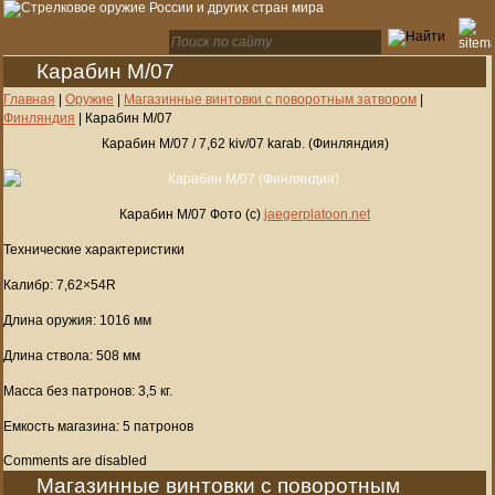
Карабин M/07
Главная
|
Оружие
|
Магазинные винтовки с поворотным затвором
|
Финляндия
|
Карабин M/07
Карабин M/07 / 7,62 kiv/07 karab. (Финляндия)
Карабин M/07 Фото (c)
jaegerplatoon.net
Технические характеристики
Калибр: 7,62×54R
Длина оружия: 1016 мм
Длина ствола: 508 мм
Масса без патронов: 3,5 кг.
Емкость магазина: 5 патронов
Comments are disabled
Магазинные винтовки с поворотным