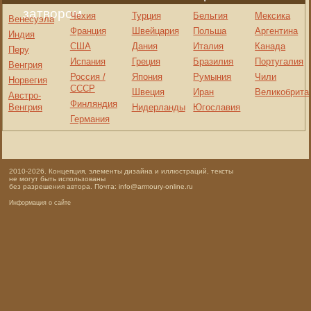
затвором
Чехия
Турция
Бельгия
Мексика
Венесуэла
Франция
Швейцария
Польша
Аргентина
Индия
США
Дания
Италия
Канада
Перу
Испания
Греция
Бразилия
Португалия
Венгрия
Россия /
Япония
Румыния
Чили
Норвегия
СССР
Швеция
Иран
Великобрита
Австро-
Финляндия
Венгрия
Нидерланды
Югославия
Германия
2010-2026. Концепция, элементы дизайна и иллюстраций, тексты
не могут быть использованы
без разрешения автора. Почта: info@armoury-online.ru
Информация о сайте