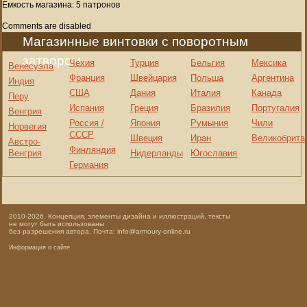
Емкость магазина: 5 патронов
Comments are disabled
Магазинные винтовки с поворотным
затвором
Чехия
Турция
Бельгия
Мексика
Венесуэла
Франция
Швейцария
Польша
Аргентина
Индия
США
Дания
Италия
Канада
Перу
Испания
Греция
Бразилия
Португалия
Венгрия
Россия /
Япония
Румыния
Чили
Норвегия
СССР
Швеция
Иран
Великобрита
Австро-
Финляндия
Венгрия
Нидерланды
Югославия
Германия
2010-2026. Концепция, элементы дизайна и иллюстраций, тексты
не могут быть использованы
без разрешения автора. Почта: info@armoury-online.ru
Информация о сайте