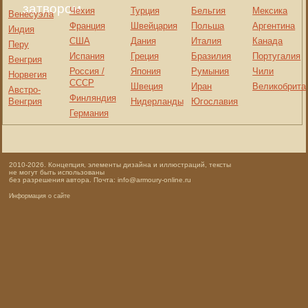
затвором
Чехия
Турция
Бельгия
Мексика
Венесуэла
Франция
Швейцария
Польша
Аргентина
Индия
США
Дания
Италия
Канада
Перу
Испания
Греция
Бразилия
Португалия
Венгрия
Россия /
Япония
Румыния
Чили
Норвегия
СССР
Швеция
Иран
Великобрита
Австро-
Финляндия
Венгрия
Нидерланды
Югославия
Германия
2010-2026. Концепция, элементы дизайна и иллюстраций, тексты
не могут быть использованы
без разрешения автора. Почта: info@armoury-online.ru
Информация о сайте