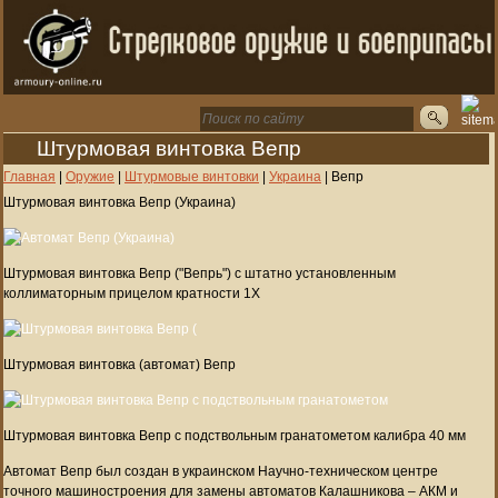
Штурмовая винтовка Вепр
Главная
|
Оружие
|
Штурмовые винтовки
|
Украина
|
Вепр
Штурмовая винтовка Вепр (Украина)
Штурмовая винтовка Вепр ("Вепрь") с штатно установленным
коллиматорным прицелом кратности 1X
Штурмовая винтовка (автомат) Вепр
Штурмовая винтовка Вепр с подствольным гранатометом калибра 40 мм
Автомат Вепр был создан в украинском Научно-техническом центре
точного машиностроения для замены автоматов Калашникова – АКМ и