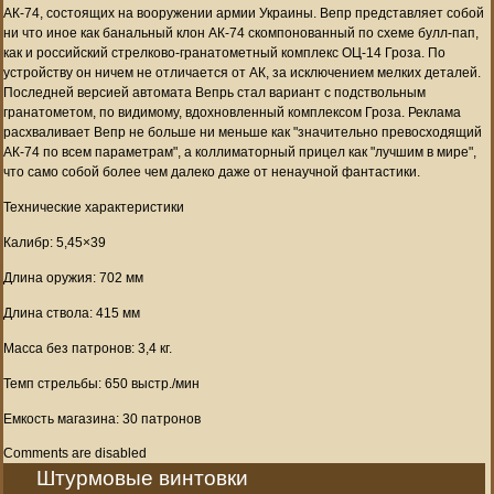
АК-74, состоящих на вооружении армии Украины. Вепр представляет собой
ни что иное как банальный клон АК-74 скомпонованный по схеме булл-пап,
как и российский стрелково-гранатометный комплекс ОЦ-14 Гроза. По
устройству он ничем не отличается от АК, за исключением мелких деталей.
Последней версией автомата Вепрь стал вариант с подствольным
гранатометом, по видимому, вдохновленный комплексом Гроза. Реклама
расхваливает Вепр не больше ни меньше как "значительно превосходящий
АК-74 по всем параметрам", а коллиматорный прицел как "лучшим в мире",
что само собой более чем далеко даже от ненаучной фантастики.
Технические характеристики
Калибр: 5,45×39
Длина оружия: 702 мм
Длина ствола: 415 мм
Масса без патронов: 3,4 кг.
Темп стрельбы: 650 выстр./мин
Емкость магазина: 30 патронов
Comments are disabled
Штурмовые винтовки