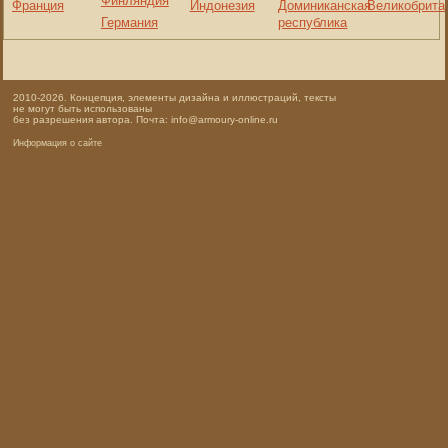
Финляндия
Франция
Индонезия
Доминиканская
Великобрита
Германия
республика
2010-2026. Концепция, элементы дизайна и иллюстраций, тексты
не могут быть использованы
без разрешения автора. Почта: info@armoury-online.ru
Информация о сайте