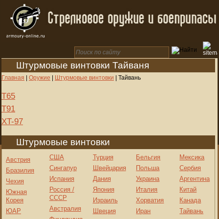
Штурмовые винтовки Тайваня
Главная
|
Оружие
|
Штурмовые винтовки
|
Тайвань
T65
T91
XT-97
Штурмовые винтовки
США
Турция
Бельгия
Мексика
Австрия
Сингапур
Швейцария
Польша
Сербия
Бразилия
Испания
Дания
Украина
Аргентина
Чехия
Россия /
Япония
Италия
Китай
Южная
СССР
Корея
Израиль
Хорватия
Канада
Австралия
ЮАР
Швеция
Иран
Тайвань