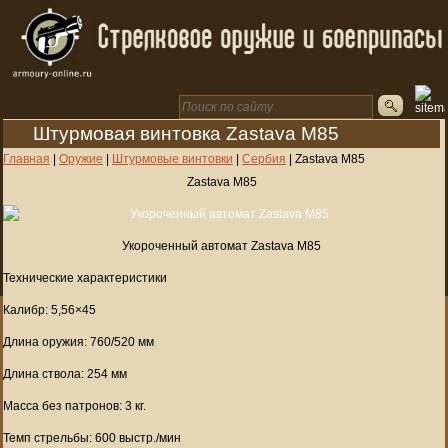
Штурмовая винтовка Zastava M85
Главная
|
Оружие
|
Штурмовые винтовки
|
Сербия
|
Zastava M85
Zastava M85
Укороченный автомат Zastava M85
Технические характеристики
Калибр: 5,56×45
Длина оружия: 760/520 мм
Длина ствола: 254 мм
Масса без патронов: 3 кг.
Темп стрельбы: 600 выстр./мин