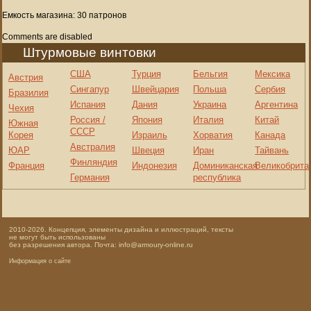
Емкость магазина: 30 патронов
Comments are disabled
Штурмовые винтовки
США
Турция
Бельгия
Мексика
Австрия
Сингапур
Швейцария
Польша
Сербия
Бразилия
Испания
Дания
Украина
Аргентина
Чехия
Россия /
Япония
Италия
Китай
Южная
СССР
Корея
Израиль
Хорватия
Канада
Австралия
ЮАР
Швеция
Иран
Тайвань
Финляндия
Франция
Индонезия
Доминиканская
Великобрита
Германия
республика
2010-2026. Концепция, элементы дизайна и иллюстраций, тексты
не могут быть использованы
без разрешения автора. Почта: info@armoury-online.ru
Информация о сайте