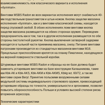
взаимозаменяемость лож классического варианта и исполнения
«буллпап».
Винтовки MSBS Radon во всех вариантах исполнения могут снабжаться 40-
мм подствольным гранатометом и штык-ножом. Кнопка защелки магазина
исполнения «буллпап», как и у винтовки классической схемы, находится
перед спусковой скобой. В обоих исполнениях ложи винтовки кнопка
защелки магазина размещается на обеих сторонах оружия. Переводчик-
предохранитель как в том, так и в другом исполнении размещается по обе
стороны пистолетной рукоятки. Кнопка выключения затворной задержки
находится в тыльной части приемника магазина, снизу. Питание винтовки
патронами производится из стандартных магазинов винтовки М16.
Прицельные приспособления крепятся на планку Пикатинни, находящуюся
на верхней поверхности ствольной коробки.
Штурмовые винтовки MSBS Radon и образцы на ее базе должна будет
заменить устаревшие винтовки на базе конструкции Калашникова, такие
как Kbk-AK и Kbk-AKS, Kbk-AKM и Kbk-AKMS, Kbkg wz. 60/72, а так же
винтовки серии Beryl. Принятие польскими вооруженными силами
модульной системы индивидуального стрелкового оружия, превосходящей
устаревшие образцы по точности, универсальности и эргономике, позволит
повысить обороноспособность Польши в условиях высокой степени риска
вторжения агрессора.
Технические характеристики