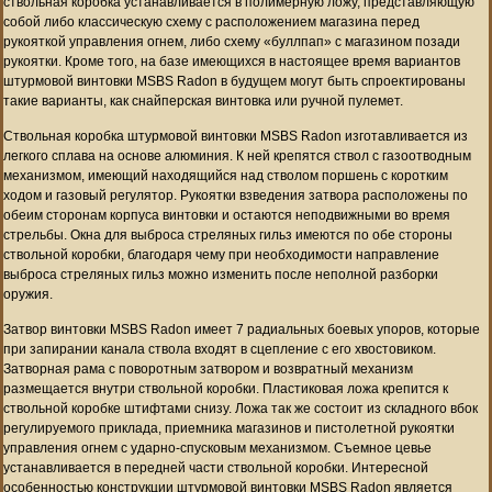
ствольная коробка устанавливается в полимерную ложу, представляющую
собой либо классическую схему с расположением магазина перед
рукояткой управления огнем, либо схему «буллпап» с магазином позади
рукоятки. Кроме того, на базе имеющихся в настоящее время вариантов
штурмовой винтовки MSBS Radon в будущем могут быть спроектированы
такие варианты, как снайперская винтовка или ручной пулемет.
Ствольная коробка штурмовой винтовки MSBS Radon изготавливается из
легкого сплава на основе алюминия. К ней крепятся ствол с газоотводным
механизмом, имеющий находящийся над стволом поршень с коротким
ходом и газовый регулятор. Рукоятки взведения затвора расположены по
обеим сторонам корпуса винтовки и остаются неподвижными во время
стрельбы. Окна для выброса стреляных гильз имеются по обе стороны
ствольной коробки, благодаря чему при необходимости направление
выброса стреляных гильз можно изменить после неполной разборки
оружия.
Затвор винтовки MSBS Radon имеет 7 радиальных боевых упоров, которые
при запирании канала ствола входят в сцепление с его хвостовиком.
Затворная рама с поворотным затвором и возвратный механизм
размещается внутри ствольной коробки. Пластиковая ложа крепится к
ствольной коробке штифтами снизу. Ложа так же состоит из складного вбок
регулируемого приклада, приемника магазинов и пистолетной рукоятки
управления огнем с ударно-спусковым механизмом. Съемное цевье
устанавливается в передней части ствольной коробки. Интересной
особенностью конструкции штурмовой винтовки MSBS Radon является