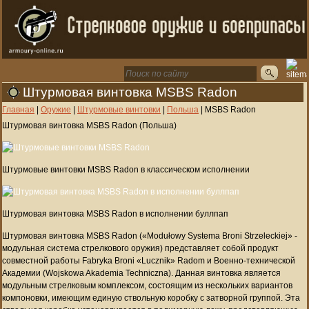
Штурмовая винтовка MSBS Radon
Главная
|
Оружие
|
Штурмовые винтовки
|
Польша
|
MSBS Radon
Штурмовая винтовка MSBS Radon (Польша)
Штурмовые винтовки MSBS Radon в классическом исполнении
Штурмовая винтовка MSBS Radon в исполнении буллпап
Штурмовая винтовка MSBS Radon («Modułowy Systema Broni Strzeleckiej» -
модульная система стрелкового оружия) представляет собой продукт
совместной работы Fabryka Broni «Lucznik» Radom и Военно-технической
Академии (Wojskowa Akademia Techniczna). Данная винтовка является
модульным стрелковым комплексом, состоящим из нескольких вариантов
компоновки, имеющим единую ствольную коробку с затворной группой. Эта