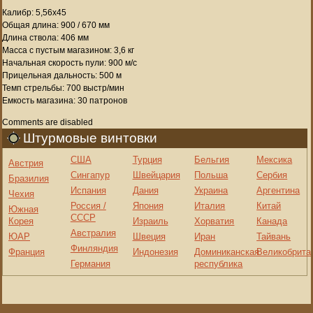
Калибр: 5,56х45
Общая длина: 900 / 670 мм
Длина ствола: 406 мм
Масса с пустым магазином: 3,6 кг
Начальная скорость пули: 900 м/с
Прицельная дальность: 500 м
Темп стрельбы: 700 выстр/мин
Емкость магазина: 30 патронов
Comments are disabled
Штурмовые винтовки
США
Турция
Бельгия
Мексика
Австрия
Сингапур
Швейцария
Польша
Сербия
Бразилия
Испания
Дания
Украина
Аргентина
Чехия
Россия /
Япония
Италия
Китай
Южная
СССР
Корея
Израиль
Хорватия
Канада
Австралия
ЮАР
Швеция
Иран
Тайвань
Финляндия
Франция
Индонезия
Доминиканская
Великобрита
Германия
республика