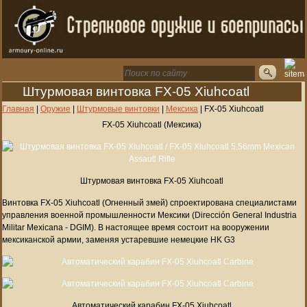
Штурмовая винтовка FX-05 Xiuhcoatl
Главная
|
Оружие
|
Штурмовые винтовки
|
Мексика
|
FX-05 Xiuhcoatl
FX-05 Xiuhcoatl (Мексика)
Штурмовая винтовка FX-05 Xiuhcoatl
Винтовка FX-05 Xiuhcoatl (Огненный змей) спроектирована специалистами
управления военной промышленности Мексики (Dirección General Industria
Militar Mexicana - DGIM). В настоящее время состоит на вооружении
мексиканской армии, заменяя устаревшие немецкие HK G3
Автоматический карабин FX-05 Xiuhcoatl