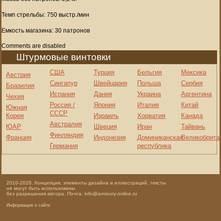
Темп стрельбы: 750 выстр./мин
Емкость магазина: 30 патронов
Comments are disabled
Штурмовые винтовки
США
Турция
Бельгия
Мексика
Австрия
Сингапур
Швейцария
Польша
Сербия
Бразилия
Испания
Дания
Украина
Аргентина
Чехия
Россия /
Япония
Италия
Китай
Южная
СССР
Корея
Израиль
Хорватия
Канада
Австралия
ЮАР
Швеция
Иран
Тайвань
Финляндия
Франция
Индонезия
Доминиканская
Великобрита
Германия
республика
2010-2026. Концепция, элементы дизайна и иллюстраций, тексты
не могут быть использованы
без разрешения автора. Почта: info@armoury-online.ru
Информация о сайте