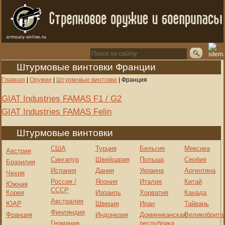
Штурмовые винтовки Франции
Главная
|
Оружие
|
Штурмовые винтовки
|
Франция
GIAT Industries FAMAS F1 / G2
GIAT Industries FAMAS Felin
Штурмовые винтовки
США
Турция
Бельгия
Мексика
Австрия
Сингапур
Швейцария
Польша
Сербия
Бразилия
Испания
Дания
Украина
Аргентина
Чехия
Россия /
Япония
Италия
Китай
Южная
СССР
Корея
Израиль
Хорватия
Канада
Австралия
ЮАР
Швеция
Иран
Тайвань
Финляндия
Франция
Индонезия
Доминиканская
Великобрита
Германия
республика