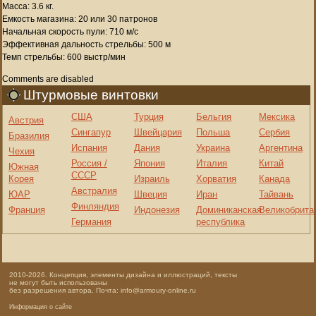
Масса: 3.6 кг.
Емкость магазина: 20 или 30 патронов
Начальная скорость пули: 710 м/с
Эффективная дальность стрельбы: 500 м
Темп стрельбы: 600 выстр/мин
Comments are disabled
Штурмовые винтовки
США
Турция
Бельгия
Мексика
Австрия
Сингапур
Швейцария
Польша
Сербия
Бразилия
Испания
Дания
Украина
Аргентина
Чехия
Россия /
Япония
Италия
Китай
Южная
СССР
Корея
Израиль
Хорватия
Канада
Австралия
ЮАР
Швеция
Иран
Тайвань
Финляндия
Франция
Индонезия
Доминиканская
Великобрита
Германия
республика
2010-2026. Концепция, элементы дизайна и иллюстраций, тексты
не могут быть использованы
без разрешения автора. Почта: info@armoury-online.ru
Информация о сайте