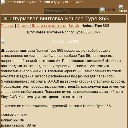
Штурмовая винтовка Norinco Type 86S
Главная
|
Оружие
|
Штурмовые винтовки
|
Китай
|
Norinco Type 86S
Штурмовая винтовка Norinco Type 86S (КНР)
Штурмовая винтовка Norinco Type 86S представляет собой оружие,
выполненное по компоновке булл-пап на базе Type 56, являющегося
лицензионной копией советского АК. Производился компанией «Norinco»
для продажи на экспорт, но популярности не снискал. Автоматика
полностью аналогична АК. Ствольная коробка — штампованная из стали.
Рукоятка взведения затвора расположена под ручкой для переноски
(скопированной с автомата FAMAS) на верхней стороне ствольной коробки.
Предохранитель-переводчик режимов стрельбы расположен над рукояткой
управления огнём справа. Передняя рукоятка скопирована с австрийского
Steyr AUG. К автомату может крепиться штык-нож.
Технические характеристики штурмовой винтовки Norinco Type 86S
Калибр: 7.62x39
Длина: 667 мм
Длина ствола: 438 мм