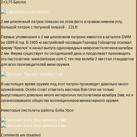
2×3,75 Брелок
2 мм шпилечный патрон показан на этом фото в правом нижнем углу,
большой патрон с латунной гильзой - .22LR
Первые упоминания о 2 мм шпилечном патроне имеются в каталоге DWM
за 1899-й год. В 1905-м австрийский часовщик Герхард Гобхартер основал
фирму "Брелок" и начал выпуск однозарядных микропистолетиков калибра
2 мм. Фирма существует по сегодняшний день и продолжает производить
эти пистолетики: www.berloque.com С тех пор калибр 2 мм стал стандартом
для всех производителей мини оружия.
В настоящее время оружие под этот патрон производят довольно много
оружейников. Особо стоит отметить мастера Bob Urso не только
выпустившего довольно много интересных пистолетиков калибра 2мм, но и
организовавшего общество коллекционеров миниатюрного оружия.
Некоторые пистолеты работы Боба Урсо:
Comments are disabled