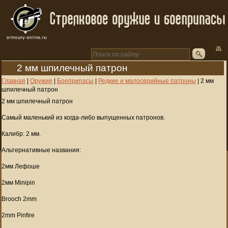
2 мм шпилечный патрон
Главная
|
Оружие
|
Боеприпасы
|
Редкие и малосерийные патроны
|
2 мм
шпилечный патрон
2 мм шпилечный патрон
Самый маленький из когда-либо выпущенных патронов.
Калибр: 2 мм.
Альтернативные названия:
2мм Лефоше
2мм Minipin
Brooch 2mm
2mm Pinfire