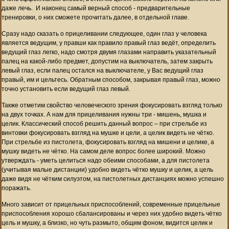
даже лечь. И наконец самый верный способ - предварительные
тренировки, о них сможете прочитать далее, в отдельной главе.
Сразу надо сказать о прицеливании следующее, один глаз у человека
является ведущим, у правши как правило правый глаз ведёт, определить
ведущий глаз легко, надо смотря двумя глазами направить указательный
палец на какой-либо предмет, допустим на выключатель, затем закрыть
левый глаз, если палец остался на выключателе, у Вас ведущий глаз
правый, им и цельтесь. Обратным способом, закрывая правый глаз, можно
точно установить если ведущий глаз левый.
Также отметим свойство человеческого зрения фокусировать взгляд только
на двух точках. А нам для прицеливания нужны три - мишень, мушка и
целик. Классический способ решить данный вопрос – при стрельбе из
винтовки фокусировать взгляд на мушке и цели, а целик видеть не чётко.
При стрельбе из пистолета, фокусировать взгляд на мишени и целике, а
мушку видеть не чётко. На самом деле вопрос более широкий. Можно
утверждать - уметь целиться надо обеими способами, а для пистолета
(учитывая малые дистанции) удобно видеть чётко мушку и целик, а цель
даже видя не чётким силуэтом, на пистолетных дистанциях можно успешно
поражать.
Много зависит от прицельных приспособлений, современные прицельные
приспособления хорошо сбалансированы и через них удобно видеть чётко
цель и мушку, а близко, но чуть размыто, общим фоном, видится целик и