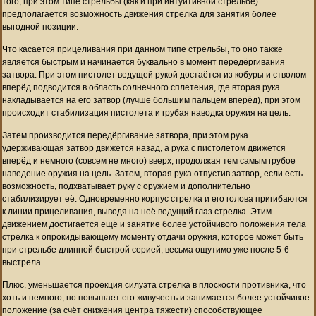
того, при этом типе стрельбы (как и при интуитивной стрельбе)
предполагается возможность движения стрелка для занятия более
выгодной позиции.
Что касается прицеливания при данном типе стрельбы, то оно также
является быстрым и начинается буквально в момент передёргивания
затвора. При этом пистолет ведущей рукой достаётся из кобуры и стволом
вперёд подводится в область солнечного сплетения, где вторая рука
накладывается на его затвор (лучше большим пальцем вперёд), при этом
происходит стабилизация пистолета и грубая наводка оружия на цель.
Затем производится передёргивание затвора, при этом рука
удерживающая затвор движется назад, а рука с пистолетом движется
вперёд и немного (совсем не много) вверх, продолжая тем самым грубое
наведение оружия на цель. Затем, вторая рука отпустив затвор, если есть
возможность, подхватывает руку с оружием и дополнительно
стабилизирует её. Одновременно корпус стрелка и его голова пригибаются
к линии прицеливания, выводя на неё ведущий глаз стрелка. Этим
движением достигается ещё и занятие более устойчивого положения тела
стрелка к опрокидывающему моменту отдачи оружия, которое может быть
при стрельбе длинной быстрой серией, весьма ощутимо уже после 5-6
выстрела.
Плюс, уменьшается проекция силуэта стрелка в плоскости противника, что
хоть и немного, но повышает его живучесть и занимается более устойчивое
положение (за счёт снижения центра тяжести) способствующее