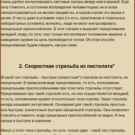
очень удобно контролировать световые зазоры между ним и мушкой. Ещё
хочу отметить, в состоянии возбуждения человек подчас не в силах
сконцентрироваться на мелких предметах, в нашем случае это мушка и
целик. И часто даже в условиях тира (то есть, практически в стерильных
лабораторных условиях), волнуясь, люди не могут контролировать
прицельные приспособления. В этих случаях и выручает прицеливание
вкладкой, когда, по сути, глаз только контролирует положение мишени, а
наведение оружия на цель производится телом. Об этом способе
прицеливания будем говорить, как раз ниже.
2. Скоростная стрельба из пистолета*
Второй тип стрельбы – быстрая (скоростная*) стрельба из пистолета, не
прицельная. В привычном виде прицеливание, то есть, пользование
прицельными приспособлениями при этом типе стрельбы отсутствует.
Прицеливание при такой стрельбе есть, но оно осуществляется вкладкой,
то есть, положением оружия относительно тела стрелка. Такую стрельбу
иногда называют интуитивной. Основания для такой стрельбы простые -
она быстрая, значительно быстрее прицельной стрельбы. Она позволяет
стрелять в темноте, когда прицельных приспособлений не видно. И она
проще и быстрее в освоении.
Минус у этого типа стрельбы, по сути, только один - такой тип стрельбы