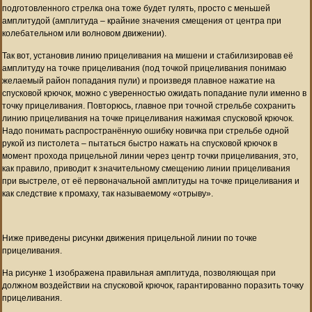
подготовленного стрелка она тоже будет гулять, просто с меньшей
амплитудой (амплитуда – крайние значения смещения от центра при
колебательном или волновом движении).
Так вот, установив линию прицеливания на мишени и стабилизировав её
амплитуду на точке прицеливания (под точкой прицеливания понимаю
желаемый район попадания пули) и произведя плавное нажатие на
спусковой крючок, можно с уверенностью ожидать попадание пули именно в
точку прицеливания. Повторюсь, главное при точной стрельбе сохранить
линию прицеливания на точке прицеливания нажимая спусковой крючок.
Надо понимать распространённую ошибку новичка при стрельбе одной
рукой из пистолета – пытаться быстро нажать на спусковой крючок в
момент прохода прицельной линии через центр точки прицеливания, это,
как правило, приводит к значительному смещению линии прицеливания
при выстреле, от её первоначальной амплитуды на точке прицеливания и
как следствие к промаху, так называемому «отрыву».
Ниже приведены рисунки движения прицельной линии по точке
прицеливания.
На рисунке 1 изображена правильная амплитуда, позволяющая при
должном воздействии на спусковой крючок, гарантированно поразить точку
прицеливания.