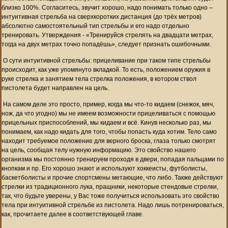
близко 100%. Согласитесь, звучит хорошо, надо понимать только одно –
интуитивная стрельба на сверхкоротких дистанция (до трёх метров)
абсолютно самостоятельный тип стрельбы и его надо отдельно
тренировать. Утверждения - «Тренируйся стрелять на двадцати метрах,
тогда на двух метрах точно попадёшь», следует признать ошибочными.
О сути интуитивной стрельбы: прицеливание при таком типе стрельбы
происходит, как уже упомянуто вкладкой. То есть, положением оружия в
руке стрелка и занятием тела стрелка положения, в котором ствол
пистолета будет направлен на цель.
На самом деле это просто, пример, когда мы что-то кидаем (снежок, мяч,
нож, да что угодно) мы не имеем возможности прицеливаться с помощью
прицельных приспособлений, мы кидаем и всё. Кинув несколько раз, мы
понимаем, как надо кидать для того, чтобы попасть куда хотим. Тело само
находит требуемое положение для верного броска, глаза только смотрят
на цель, сообщая телу нужную информацию. Это свойство нашего
организма мы постоянно тренируем проходя в двери, попадая пальцами по
кнопкам и пр. Его хорошо знают и используют хоккеисты, футболисты,
баскетболисты и прочие спортсмены метающие, что либо. Также действуют
стрелки из традиционного лука, пращники, некоторые стендовые стрелки,
так, что будьте уверены, у Вас тоже получиться использовать это свойство
тела при интуитивной стрельбе из пистолета. Надо лишь потренироваться,
как, прочитаете далее в соответствующей главе.