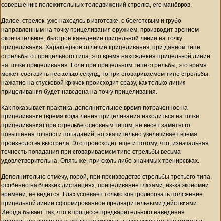
совершению положительных телодвижений стрелка, его манёвров.
Далее, стрелок, уже находясь в изготовке, с боеготовым и грубо
направленным на точку прицеливания оружием, производит зрением
окончательное, быстрое наведение прицельной линии на точку
прицеливания. Характерное отличие прицеливания, при данном типе
стрельбы от прицельного типа, это время нахождения прицельной линии
на точке прицеливания. Если при прицельном типе стрельбы, это время
может составить несколько секунд, то при оговариваемом типе стрельбы,
нажатие на спусковой крючок происходит сразу, как только линия
прицеливания будет наведена на точку прицеливания.
Как показывает практика, дополнительное время потраченное на
прицеливание (время когда линия прицеливания находиться на точке
прицеливания) при стрельбе основным типом, не несёт заметного
повышения точности попаданий, но значительно увеличивает время
производства выстрела. Это происходит ещё и потому, что, изначальная
точность попадания при оговариваемом типе стрельбы весьма
удовлетворительна. Опять же, при сколь либо значимых тренировках.
Дополнительно отмечу, порой, при производстве стрельбы третьего типа,
особенно на близких дистанциях, прицеливание глазами, из-за экономии
времени, не ведётся. Глаз успевает только контролировать положение
прицельной линии сформированное предварительными действиями.
Иногда бывает так, что в процессе предварительного наведения
прицельная линия не выходит на мишень и глаз успевает это отметить.