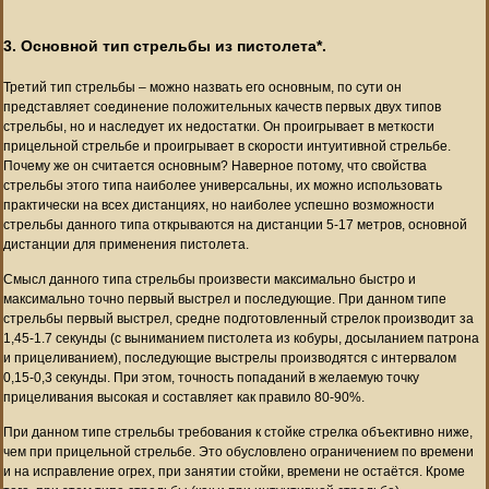
3. Основной тип стрельбы из пистолета*.
Третий тип стрельбы – можно назвать его основным, по сути он
представляет соединение положительных качеств первых двух типов
стрельбы, но и наследует их недостатки. Он проигрывает в меткости
прицельной стрельбе и проигрывает в скорости интуитивной стрельбе.
Почему же он считается основным? Наверное потому, что свойства
стрельбы этого типа наиболее универсальны, их можно использовать
практически на всех дистанциях, но наиболее успешно возможности
стрельбы данного типа открываются на дистанции 5-17 метров, основной
дистанции для применения пистолета.
Смысл данного типа стрельбы произвести максимально быстро и
максимально точно первый выстрел и последующие. При данном типе
стрельбы первый выстрел, средне подготовленный стрелок производит за
1,45-1.7 секунды (с выниманием пистолета из кобуры, досыланием патрона
и прицеливанием), последующие выстрелы производятся с интервалом
0,15-0,3 секунды. При этом, точность попаданий в желаемую точку
прицеливания высокая и составляет как правило 80-90%.
При данном типе стрельбы требования к стойке стрелка объективно ниже,
чем при прицельной стрельбе. Это обусловлено ограничением по времени
и на исправление огрех, при занятии стойки, времени не остаётся. Кроме