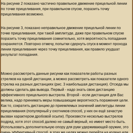
На рисунке 2 показано частично правильное движение прицельной линии
по точке прицеливания, при правильном спуске, поразить точку
прицеливания возможно.
На рисунке 3, показано неправильное движение прицельной линии по
точке прицеливания, при такой амплитуде, даже при правильном спуске
поразить точку прицеливания сомнительно, хотя вероятность попадания
сохраняется. Повторно отмечу, попытки сдернуть спуск в момент прохода
линии прицеливания через точку прицеливания, как правило ухудшат
результат попадания.
Можно рассмотреть данные рисунки как показатели работы разных
стрелков на одной дистанции, а можно рассмотреть как показатели одного
стрелка на разных дистанциях (рис. 3 наибольшая дистанция). Отсюда мы
должны сделать два вывода. Первый - надо знать свою дистанцию
эффективного прицельного выстрела. Второй - если дистанция для Вас
велика, надо принимать меры повышающие вероятность поражения цели.
Как то, сократить дистанцию до приемлемых значений амплитуды линии
прицеливания (популярный у охотников способ, у них он ещё зачастую
вызван характером дробовой осыпи). Произвести несколько выстрелов
подряд, хотя этот способ далеко не самый верный, но имеет место быть.
Использовать дополнительную опору для руки удерживающей оружие, это
очень эффективный способ, в этих же целях можно перейти на колено или