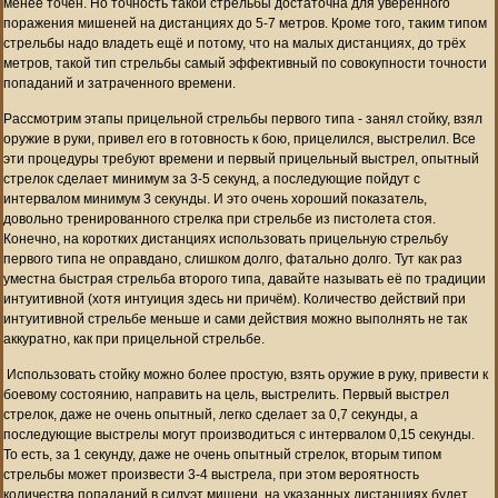
менее точен. Но точность такой стрельбы достаточна для уверенного
поражения мишеней на дистанциях до 5-7 метров. Кроме того, таким типом
стрельбы надо владеть ещё и потому, что на малых дистанциях, до трёх
метров, такой тип стрельбы самый эффективный по совокупности точности
попаданий и затраченного времени.
Рассмотрим этапы прицельной стрельбы первого типа - занял стойку, взял
оружие в руки, привел его в готовность к бою, прицелился, выстрелил. Все
эти процедуры требуют времени и первый прицельный выстрел, опытный
стрелок сделает минимум за 3-5 секунд, а последующие пойдут с
интервалом минимум 3 секунды. И это очень хороший показатель,
довольно тренированного стрелка при стрельбе из пистолета стоя.
Конечно, на коротких дистанциях использовать прицельную стрельбу
первого типа не оправдано, слишком долго, фатально долго. Тут как раз
уместна быстрая стрельба второго типа, давайте называть её по традиции
интуитивной (хотя интуиция здесь ни причём). Количество действий при
интуитивной стрельбе меньше и сами действия можно выполнять не так
аккуратно, как при прицельной стрельбе.
Использовать стойку можно более простую, взять оружие в руку, привести к
боевому состоянию, направить на цель, выстрелить. Первый выстрел
стрелок, даже не очень опытный, легко сделает за 0,7 секунды, а
последующие выстрелы могут производиться с интервалом 0,15 секунды.
То есть, за 1 секунду, даже не очень опытный стрелок, вторым типом
стрельбы может произвести 3-4 выстрела, при этом вероятность
количества попаданий в силуэт мишени, на указанных дистанциях будет