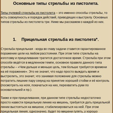
Основные типы стрельбы из пистолета.
Типы пулевой стрельбы из пистолета
– это именно способы стрельбы, то
есть совокупность и порядок действий, приводящих к выстрелу. Основных
типов стрельбы из пистолета три. Ниже мы расскажем о каждой из них.
1.
Прицельная стрельба из пистолета*.
Стрельба прицельная - когда во главу задачи ставится гарантированное
поражение цели на любом расстоянии. При этом типе стрельбы на
изготовку и прицеливание тратится достаточное время. Стрельба при этом
способе ведётся в медленном темпе, основное правило данного типа
стрельбы – «Чем дальше и меньше цель, тем больше требуется времени
на её поражение». Это не значит, что надо просто выждать время и
выстрелить, это значит, что занимая положение для стрельбы можно
потратить лишние пару секунд на принятие хорошей стойки и её контроль
(посмотреть на ноги, покачаться на них, перехватить руки по
основательней и пр.).
Также и при прицеливании, при данном типе стрельбы недостаточно
просто навести прицельную линию на мишень, требуется дать прицельной
линии выстояться на мишени, стабилизироваться на ней. При этом
прицельная линия, однозначно, будет по мишени гулять, у хорошо