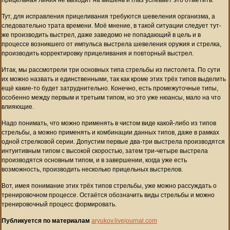
Тут, для исправления прицеливания требуются шевеления организма, а
следовательно трата времени. Моё мнение, в такой ситуации следует тут-
же производить выстрел, даже заведомо не попадающий в цель и в
процессе возникшего от импульса выстрела шевеления оружия и стрелка,
производить корректировку прицеливания и повторный выстрел.
Итак, мы рассмотрели три основных типа стрельбы из пистолета. По сути
их можно назвать и единственными, так как кроме этих трёх типов выделить
ещё какие-то будет затруднительно. Конечно, есть промежуточные типы,
особенно между первым и третьим типом, но это уже нюансы, мало на что
влияющие.
Надо понимать, что можно применять в чистом виде какой-либо из типов
стрельбы, а можно применять и комбинации данных типов, даже в рамках
одной стрелковой серии. Допустим первые два-три выстрела производятся
интуитивным типом с высокой скоростью, затем три-четыре выстрела
производятся основным типом, и в завершении, когда уже есть
возможность, производить несколько прицельных выстрелов.
Вот, имея понимание этих трёх типов стрельбы, уже можно рассуждать о
тренировочном процессе. Остаётся обозначить виды стрельбы и можно
тренировочный процесс формировать.
Публикуется по материалам
aryukov.livejournal.com