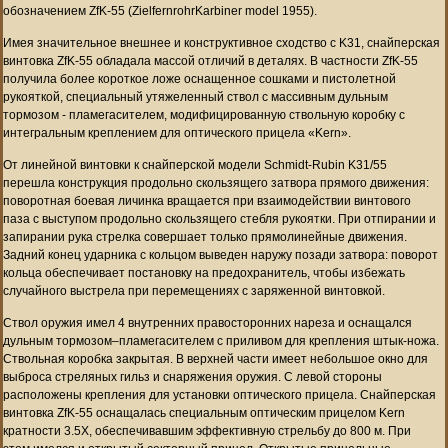
обозначением ZfK-55 (ZielfernrohrKarbiner model 1955).
Имея значительное внешнее и конструктивное сходство с K31, снайперская
винтовка ZfK-55 обладала массой отличий в деталях. В частности ZfK-55
получила более короткое ложе оснащенное сошками и пистолетной
рукояткой, специальный утяжеленный ствол с массивным дульным
тормозом - пламегасителем, модифицированную ствольную коробку с
интегральным креплением для оптического прицела «Kern».
От линейной винтовки к снайперской модели Schmidt-Rubin K31/55
перешла конструкция продольно скользящего затвора прямого движения:
поворотная боевая личинка вращается при взаимодействии винтового
паза с выступом продольно скользящего стебля рукоятки. При отпирании и
запирании рука стрелка совершает только прямолинейные движения.
Задний конец ударника с кольцом выведен наружу позади затвора: поворот
кольца обеспечивает постановку на предохранитель, чтобы избежать
случайного выстрела при перемещениях с заряженной винтовкой.
Ствол оружия имел 4 внутренних правосторонних нареза и оснащался
дульным тормозом–пламегасителем с приливом для крепления штык-ножа.
Ствольная коробка закрытая. В верхней части имеет небольшое окно для
выброса стреляных гильз и снаряжения оружия. С левой стороны
расположены крепления для установки оптического прицела. Снайперская
винтовка ZfK-55 оснащалась специальным оптическим прицелом Kern
кратности 3.5Х, обеспечивавшим эффективную стрельбу до 800 м. При