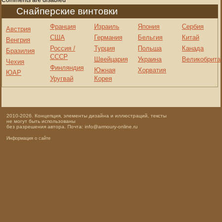
Снайперские винтовки
Франция
Израиль
Япония
Сербия
Австрия
США
Германия
Бельгия
Китай
Венгрия
Россия /
Турция
Польша
Канада
Бразилия
СССР
Швейцария
Украина
Великобрита
Чехия
Финляндия
Южная
Хорватия
ЮАР
Уругвай
Корея
2010-2026. Концепция, элементы дизайна и иллюстраций, тексты
не могут быть использованы
без разрешения автора. Почта: info@armoury-online.ru
Информация о сайте