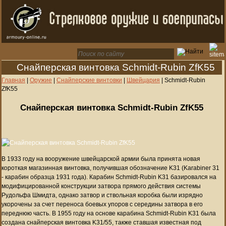
Снайперская винтовка Schmidt-Rubin ZfK55
Главная
|
Оружие
|
Снайперские винтовки
|
Швейцария
|
Schmidt-Rubin
ZfK55
Снайперская винтовка Schmidt-Rubin ZfK55
В 1933 году на вооружение швейцарской армии была принята новая
короткая магазинная винтовка, получившая обозначение K31 (Karabiner 31
- карабин образца 1931 года). Карабин Schmidt-Rubin K31 базировался на
модифицированной конструкции затвора прямого действия системы
Рудольфа Шмидта, однако затвор и ствольная коробка были изрядно
укорочены за счет переноса боевых упоров с середины затвора в его
переднюю часть. В 1955 году на основе карабина Schmidt-Rubin K31 была
создана снайперская винтовка K31/55, также ставшая известная под