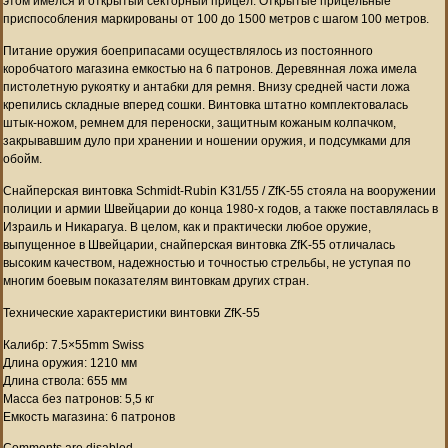
этом имелся и открытый секторный прицел. Открытые прицельные
приспособления маркированы от 100 до 1500 метров с шагом 100 метров.
Питание оружия боеприпасами осуществлялось из постоянного
коробчатого магазина емкостью на 6 патронов. Деревянная ложа имела
пистолетную рукоятку и антабки для ремня. Внизу средней части ложа
крепились складные вперед сошки. Винтовка штатно комплектовалась
штык-ножом, ремнем для переноски, защитным кожаным колпачком,
закрывавшим дуло при хранении и ношении оружия, и подсумками для
обойм.
Снайперская винтовка Schmidt-Rubin K31/55 / ZfK-55 стояла на вооружении
полиции и армии Швейцарии до конца 1980-х годов, а также поставлялась в
Израиль и Никарагуа. В целом, как и практически любое оружие,
выпущенное в Швейцарии, снайперская винтовка ZfK-55 отличалась
высоким качеством, надежностью и точностью стрельбы, не уступая по
многим боевым показателям винтовкам других стран.
Технические характеристики винтовки ZfK-55
Калибр: 7.5×55mm Swiss
Длина оружия: 1210 мм
Длина ствола: 655 мм
Масса без патронов: 5,5 кг
Емкость магазина: 6 патронов
Comments are disabled