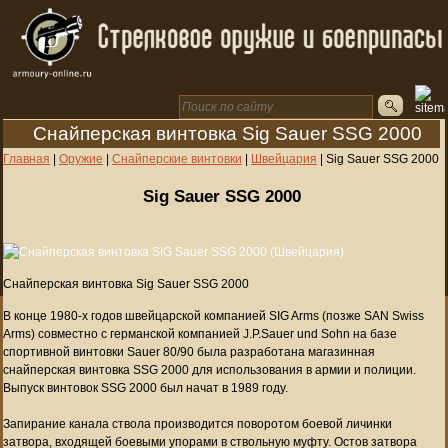
Снайперская винтовка Sig Sauer SSG 2000
Главная
|
Оружие
|
Снайперские винтовки
|
Швейцария
|
Sig Sauer SSG 2000
Sig Sauer SSG 2000
Снайперская винтовка Sig Sauer SSG 2000
В конце 1980-х годов швейцарской компанией SIG Arms (позже SAN Swiss
Arms) совместно с германской компанией J.P.Sauer und Sohn на базе
спортивной винтовки Sauer 80/90 была разработана магазинная
снайперская винтовка SSG 2000 для использования в армии и полиции.
Выпуск винтовок SSG 2000 был начат в 1989 году.
Запирание канала ствола производится поворотом боевой личинки
затвора, входящей боевыми упорами в ствольную муфту. Остов затвора