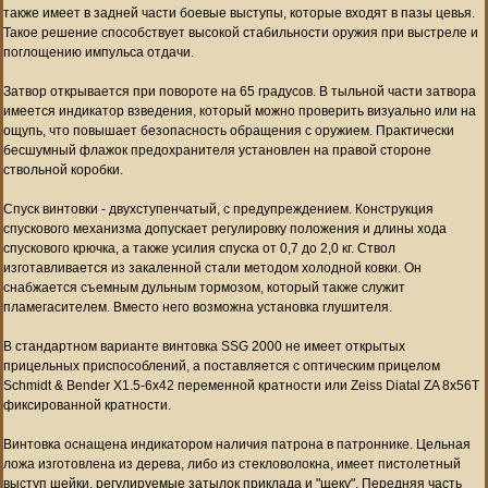
также имеет в задней части боевые выступы, которые входят в пазы цевья.
Такое решение способствует высокой стабильности оружия при выстреле и
поглощению импульса отдачи.
Затвор открывается при повороте на 65 градусов. В тыльной части затвора
имеется индикатор взведения, который можно проверить визуально или на
ощупь, что повышает безопасность обращения с оружием. Практически
бесшумный флажок предохранителя установлен на правой стороне
ствольной коробки.
Спуск винтовки - двухступенчатый, с предупреждением. Конструкция
спускового механизма допускает регулировку положения и длины хода
спускового крючка, а также усилия спуска от 0,7 до 2,0 кг. Ствол
изготавливается из закаленной стали методом холодной ковки. Он
снабжается съемным дульным тормозом, который также служит
пламегасителем. Вместо него возможна установка глушителя.
В стандартном варианте винтовка SSG 2000 не имеет открытых
прицельных приспособлений, а поставляется с оптическим прицелом
Schmidt & Bender X1.5-6x42 переменной кратности или Zeiss Diatal ZA 8x56T
фиксированной кратности.
Винтовка оснащена индикатором наличия патрона в патроннике. Цельная
ложа изготовлена из дерева, либо из стекловолокна, имеет пистолетный
выступ шейки, регулируемые затылок приклада и "щеку". Передняя часть