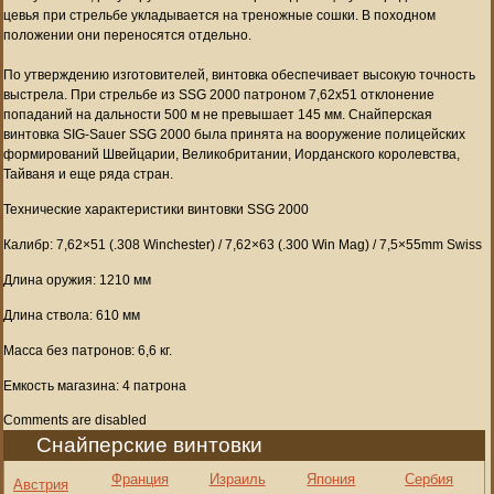
цевья при стрельбе укладывается на треножные сошки. В походном
положении они переносятся отдельно.
По утверждению изготовителей, винтовка обеспечивает высокую точность
выстрела. При стрельбе из SSG 2000 патроном 7,62х51 отклонение
попаданий на дальности 500 м не превышает 145 мм. Снайперская
винтовка SIG-Sauer SSG 2000 была принята на вооружение полицейских
формирований Швейцарии, Великобритании, Иорданского королевства,
Тайваня и еще ряда стран.
Технические характеристики винтовки SSG 2000
Калибр: 7,62×51 (.308 Winchester) / 7,62×63 (.300 Win Mag) / 7,5×55mm Swiss
Длина оружия: 1210 мм
Длина ствола: 610 мм
Масса без патронов: 6,6 кг.
Емкость магазина: 4 патрона
Comments are disabled
Снайперские винтовки
Франция
Израиль
Япония
Сербия
Австрия