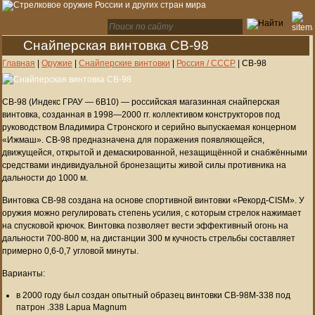
Снайперская винтовка СВ-98
Главная
|
Оружие
|
Снайперские винтовки
|
Россия / СССР
|
СВ-98
СВ-98 (Индекс ГРАУ — 6В10) — российская магазинная снайперская
винтовка, созданная в 1998—2000 гг. коллективом конструкторов под
руководством Владимира Стронского и серийно выпускаемая концерном
«Ижмаш». СВ-98 предназначена для поражения появляющейся,
движущейся, открытой и демаскированной, незащищённой и снабжёнными
средствами индивидуальной бронезащиты живой силы противника на
дальности до 1000 м.
Винтовка СВ-98 создана на основе спортивной винтовки «Рекорд-CISM». У
оружия можно регулировать степень усилия, с которым стрелок нажимает
на спусковой крючок. Винтовка позволяет вести эффективный огонь на
дальности 700-800 м, на дистанции 300 м кучность стрельбы составляет
примерно 0,6-0,7 угловой минуты.
Варианты:
в 2000 году был создан опытный образец винтовки СВ-98М-338 под
патрон .338 Lapua Magnum