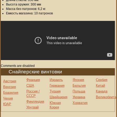
Длина ствола: 650 мм
Высота оружия: 300 мм
Масса без патронов: 6,2 кг.
Емкость магазина: 10 патронов
Comments are disabled
Снайперские винтовки
Франция
Израиль
Япония
Сербия
Австрия
США
Германия
Бельгия
Китай
Венгрия
Россия /
Турция
Польша
Канада
Бразилия
СССР
Швейцария
Украина
Великобрита
Чехия
Финляндия
Южная
Хорватия
ЮАР
Уругвай
Корея