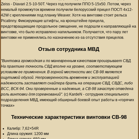
Zeiss - Diavari 2.5-10-50T. Через год получили ППО 5-15х50. Потом, через
немалый промежуток времени получили белорусский прицел ПОСП 4х12-
42W c креплениями под планку Weaver. Хотя на винтовке стоит рельса
Picatinny. Фиксирующие штифты, на кронштейне прицела,
предотвращающие продольное смещение, не подошли к направляющей на
винтовке, что было исправлено напильником. Получается, что пару лет
винтовки не применялись по назначению из-за отсутствия прицелов.
Отзыв сотрудника МВД
"Винтовка громоздкая и по маневренным качествам проигрывает СВД.
На практике точность СВД вполне на уровне, соответствующем
условиям ее применения. В горной местности вес СВ-98 является
ощутимой обузой. Непроверенность временем и эксплуатацией
надежность заставляет снайпера брать на операцию СВД, СВДС, либо
ВСС, ВСК-94. Они проверенные и надежные, а СВ-98 зачастую отведена
роль винтовки для соревнований".
(с) KardeN - сотрудник специального
подразделения МВД, имеющий обширный боевой опыт работы в «горячих
точках»
Технические характеристики винтовки СВ-98
Калибр: 7,62×54R
Длина оружия: 1200 мм