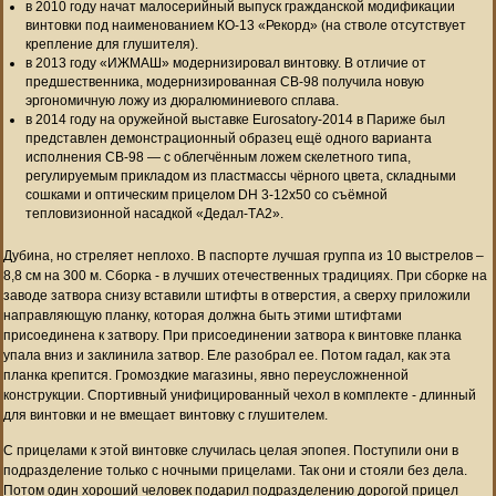
в 2010 году начат малосерийный выпуск гражданской модификации
винтовки под наименованием КО-13 «Рекорд» (на стволе отсутствует
крепление для глушителя).
в 2013 году «ИЖМАШ» модернизировал винтовку. В отличие от
предшественника, модернизированная СВ-98 получила новую
эргономичную ложу из дюралюминиевого сплава.
в 2014 году на оружейной выставке Eurosatory-2014 в Париже был
представлен демонстрационный образец ещё одного варианта
исполнения СВ-98 — с облегчённым ложем скелетного типа,
регулируемым прикладом из пластмассы чёрного цвета, складными
сошками и оптическим прицелом DH 3-12х50 со съёмной
тепловизионной насадкой «Дедал-ТА2».
Дубина, но стреляет неплохо. В паспорте лучшая группа из 10 выстрелов –
8,8 см на 300 м. Сборка - в лучших отечественных традициях. При сборке на
заводе затвора снизу вставили штифты в отверстия, а сверху приложили
направляющую планку, которая должна быть этими штифтами
присоединена к затвору. При присоединении затвора к винтовке планка
упала вниз и заклинила затвор. Еле разобрал ее. Потом гадал, как эта
планка крепится. Громоздкие магазины, явно переусложненной
конструкции. Спортивный унифицированный чехол в комплекте - длинный
для винтовки и не вмещает винтовку с глушителем.
С прицелами к этой винтовке случилась целая эпопея. Поступили они в
подразделение только с ночными прицелами. Так они и стояли без дела.
Потом один хороший человек подарил подразделению дорогой прицел