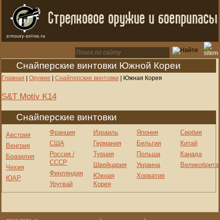
Снайперские винтовки Южной Кореи
Главная
|
Оружие
|
Снайперские винтовки
|
Южная Корея
S&T Motiv K14
Снайперские винтовки
Франция
Израиль
Япония
Сербия
Австрия
США
Германия
Бельгия
Китай
Венгрия
Россия /
Турция
Польша
Канада
Бразилия
СССР
Швейцария
Украина
Великобрита
Чехия
Финляндия
Южная
Хорватия
ЮАР
Уругвай
Корея