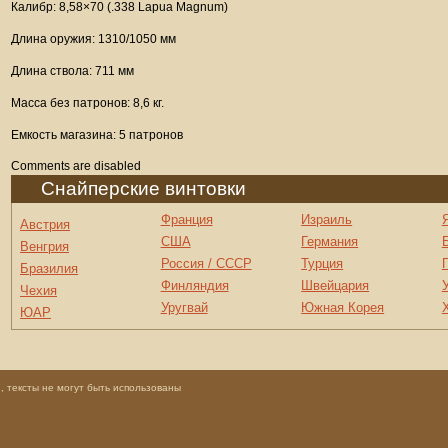
Калибр: 8,58×70 (.338 Lapua Magnum)
Длина оружия: 1310/1050 мм
Длина ствола: 711 мм
Масса без патронов: 8,6 кг.
Емкость магазина: 5 патронов
Comments are disabled
Снайперские винтовки
Франция
Израиль
Австрия
США
Германия
Венгрия
Россия / СССР
Турция
Бразилия
Финляндия
Швейцария
Чехия
Уругвай
Южная Корея
ЮАР
 тексты не могут быть использованы