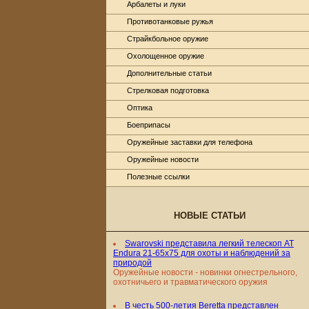
Арбалеты и луки
Противотанковые ружья
Страйкбольное оружие
Охолощенное оружие
Дополнительные статьи
Стрелковая подготовка
Оптика
Боеприпасы
Оружейные заставки для телефона
Оружейные новости
Полезные ссылки
НОВЫЕ СТАТЬИ
Swarovski представила легкий телескоп AT
Endura 21-65x75 для охоты и наблюдений за
природой
Оружейные новости - новинки огнестрельного,
охотничьего и травматического оружия
В честь 500-летия Beretta представлен