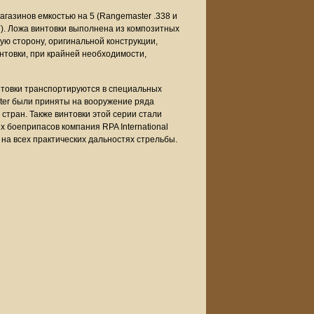
азинов емкостью на 5 (Rangemaster .338 и
Y). Ложа винтовки выполнена из композитных
ую сторону, оригинальной конструкции,
нтовки, при крайней необходимости,
нтовки транспортируются в специальных
ter были приняты на вооружение ряда
стран. Также винтовки этой серии стали
 боеприпасов компания RPA International
 на всех практических дальностях стрельбы.