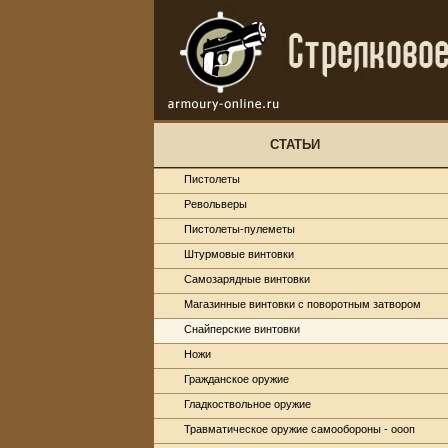
СТАТЬИ
Пистолеты
Револьверы
Пистолеты-пулеметы
Штурмовые винтовки
Самозарядные винтовки
Магазинные винтовки с поворотным затвором
Снайперские винтовки
Ножи
Гражданское оружие
Гладкоствольное оружие
Травматическое оружие самообороны - оооп