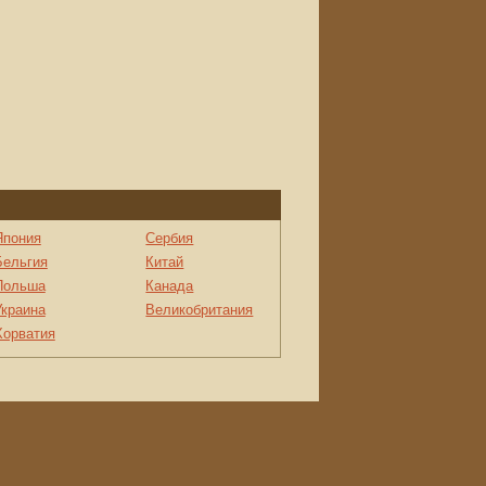
Япония
Сербия
Бельгия
Китай
Польша
Канада
Украина
Великобритания
Хорватия