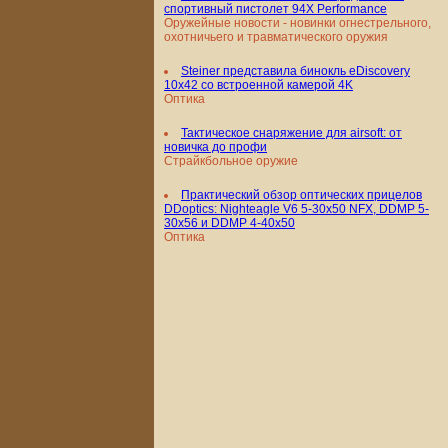
спортивный пистолет 94X Performance
Оружейные новости - новинки огнестрельного,
охотничьего и травматического оружия
Steiner представила бинокль eDiscovery
10x42 со встроенной камерой 4K
Оптика
Тактическое снаряжение для airsoft: от
новичка до профи
Страйкбольное оружие
Практический обзор оптических прицелов
DDoptics: Nighteagle V6 5-30x50 NFX, DDMP 5-
30x56 и DDMP 4-40x50
Оптика