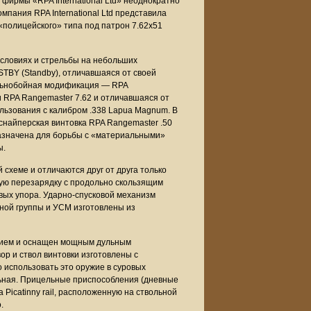
 фирмы «RPA International Ltd» неоднократно
мпания RPA International Ltd представила
«полицейского» типа под патрон 7.62х51
 условиях и стрельбы на небольших
TBY (Standby), отличавшаяся от своей
альнобойная модификация — RPA
 RPA Rangemaster 7.62 и отличавшаяся от
льзования с калибром .338 Lapua Magnum. В
снайперская винтовка RPA Rangemaster .50
дназначена для борьбы с «материальными»
ы.
схеме и отличаются друг от друга только
ную перезарядку с продольно скользящим
ых упора. Ударно-спусковой механизм
рной группы и УСМ изготовлены из
ением и оснащен мощным дульным
р и ствол винтовки изготовлены с
 использовать это оружие в суровых
льная. Прицельные приспособления (дневные
icatinny rail, расположенную на ствольной
.