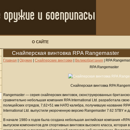
О САЙТЕ
Снайперская винтовка RPA Rangemaster
Главная
|
Оружие
|
Снайперские винтовки
|
Великобритания
|
RPA Rangemas
RPA Rangemaster
Снайперская винтовка RPA Rangem
Rangemaster — серия снайперских винтовок, сконструированных британской ф
сравнительно небольшая компания RPA International Ltd. разработала сво
полицейских отрядов, 7,62×51 мм НАТО калибра, получившую название RPA 
International Ltd. выпустили укороченную версию Rangemaster 7.62 STBY и 
В начале 1980-х годов была создана небольшая английская компания «RPA I
выпуском компонентов для спортивных винтовок высокого класса, которая 