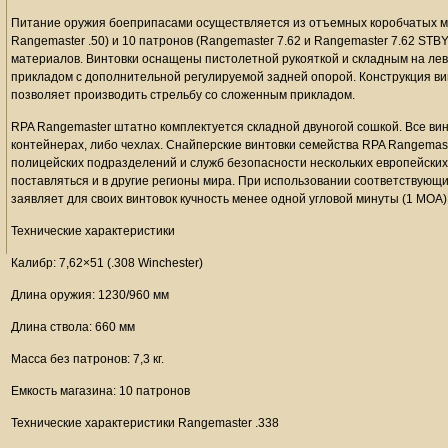
Питание оружия боеприпасами осуществляется из отъемных коробчатых маг
Rangemaster .50) и 10 патронов (Rangemaster 7.62 и Rangemaster 7.62 STB
материалов. Винтовки оснащены пистолетной рукояткой и складным на лев
прикладом с дополнительной регулируемой задней опорой. Конструкция ви
позволяет производить стрельбу со сложенным прикладом.
RPA Rangemaster штатно комплектуется складной двуногой сошкой. Все ви
контейнерах, либо чехлах. Снайперские винтовки семейства RPA Rangemas
полицейских подразделений и служб безопасности нескольких европейских 
поставляться и в другие регионы мира. При использовании соответствующих
заявляет для своих винтовок кучность менее одной угловой минуты (1 МОА)
Технические характеристики
Калибр: 7,62×51 (.308 Winchester)
Длина оружия: 1230/960 мм
Длина ствола: 660 мм
Масса без патронов: 7,3 кг.
Емкость магазина: 10 патронов
Технические характеристики Rangemaster .338