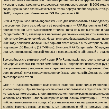
самих матчевых винтовок собственной оригинальной конструкции. Винтовки
и успешно использовались в соревнованиях мирового уровня. В 2001 году ко
созданную на базе своих матчевых винтовок первую снайперскую винтовку 
НАТО, получившую обозначение RPA Rangemaster 7.62.
В 2004 году на базе RPA Rangemaster 7.62, для использования в городских
расстояниях, была разработана её модификация — RPA Rangemaster 7.62 S
предшественницы только коротким стволом. Тогда же была выпущена и д
Rangemaster .338, являющаяся несколько увеличенным вариантом винтовки
неё только большим калибром. Новая винтовка была разработана для испо
2005 году появился увеличенный вариант этого оружия антиматериальная 
под патрон .50 Brauning (12.7х99 мм). Винтовка RPA Rangemaster .50 пре
целями, противоснайперской борьбы и сверхдальней снайперской стрельб
Все снайперские винтовки этой серии RPA Rangemaster построены по одной 
размерами и весом. Винтовки семейства RPA Rangemaster используют руч
поворотным затвором, имеющим в передней части четыре радиальных боев
регулируемый, спуск с предупреждением (двухступенчатый). Детали затво
высокопрочной стали.
Ствол, с целью его быстрого охлаждения, выполнен с продольным оребр
компенсатором. При необходимости может использоваться глушитель. Затво
использованием специального антикоррозионного покрытия, позволяющего
условиях без смазки. Ствольная коробка оригинальной конструкции — ста
либо ночные оптические прицелы) устанавливаются на направляющую типа P
коробке. Наличие открытых прицельных приспособлений не предусмотрено