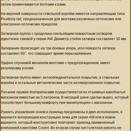
затем привинчивается болтами к раме.
На верхней поверхности ствольной коробки имеется направляющая типа
Picatinny rail, предназначенная для монтажа различных оптических или
электронно-оптических прицелов.
Затворная группа с продольно-скользящим поворотным затвором
идентична таковой у серии AW. Диаметр стебля затвора составляет 30 мм.
Запирание происходит на три боевые упора, угол поворота затвора
составляет 60°, что сокращает время перезаряжания.
Ударно-спусковой механизм винтовки с предупреждением, имеет
регулировку усилия.
Затворная группа имеет антиобледенительное покрытие, а ствольная
коробка и остальные металлические части антикорозионное покрытие.
Питание оружия боеприпасами осуществляется из отъемных коробчатых
магазинов емкостью на 5 патронов. В несущей шине сделан вырез, который
способствует большему комфорту при манипуляциях с магазином.
Рукоять управления огнем и приклад предложены в двух исполнениях, в
варианте копирующем конструкцию ложа для серии AW или в новом
варианте, который конструктивно повторяет приклад примененный
компанией в винтовке Covert. Во втором случае пистолетная рукоять не