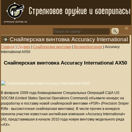
Снайперская винтовка Accuracy International
AX50
Главная
|
Оружие
|
Снайперские винтовки
|
Великобритания
|
Accuracy
International AX50
Снайперская винтовка Accuracy International AX50
В феврале 2009 года Командование Специальных Операций США US
SOCOM (United States Special Operations Command) объявило конкурс на
разработку и поставку новой снайперской винтовки «PSR» (Precision Sniper
Rifle - высокоточная снайперская винтовка). В числе прочих в конкурсе
приняла участие известная английская компания «Accuracy International»
(AI), представившая в начале 2010 года новую винтовку модельного ряда
«AX».