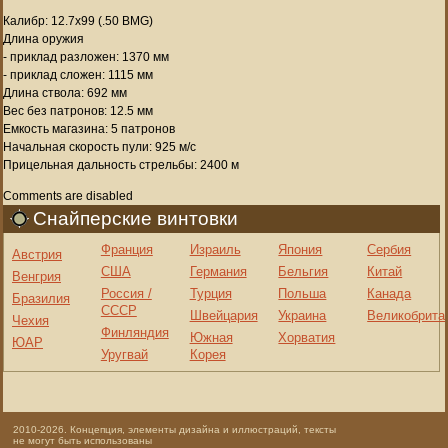
Калибр: 12.7х99 (.50 BMG)
Длина оружия
- приклад разложен: 1370 мм
- приклад сложен: 1115 мм
Длина ствола: 692 мм
Вес без патронов: 12.5 мм
Емкость магазина: 5 патронов
Начальная скорость пули: 925 м/с
Прицельная дальность стрельбы: 2400 м
Comments are disabled
Снайперские винтовки
Франция
Израиль
Япония
Сербия
Австрия
США
Германия
Бельгия
Китай
Венгрия
Россия /
Турция
Польша
Канада
Бразилия
СССР
Швейцария
Украина
Великобрита
Чехия
Финляндия
Южная
Хорватия
ЮАР
Уругвай
Корея
2010-2026. Концепция, элементы дизайна и иллюстраций, тексты
не могут быть использованы