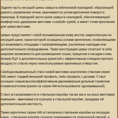
Задняя часть несущей шины закрыта нейлоновой накладкой, образующей
рукоять управления огнем, оканчивается узлом крепления-поворота
приклада. В передней части шина закрыта накладкой, обеспечивающей
комфортное удержание винтовки «слабой» рукой, и имеет точки крепления
для цевья винтовки.
Цевье представляет собой восьмигранную раму жестко закрепленную на
несущей шине, грани которой оснащены узлами крепления, позволяющими
устанавливать площадки с направляющими, различные накладки или
дополнительное оборудование. Такая конструкция цевья сочетает в себе
широкие возможности для размещения сошек, прицелов и насадок к ним,
блоков ЛЦУ и дополнительных рукоятей с эффективным отводом горячего
воздуха от ствола через неиспользуемые крепежные отверстия.
Свободновывешенный ствол новой винтовки аналогичен стволам серии
AW, имеет гладкий внешний профиль, либо профиль с долами. Ствол
оснащен новым высокоэффективным двухкамерным дульным тормозом
пламегасителем (ранее на серии AW использовался однокамерный).
Ствол устанавливается в ствольную коробку так же как и на иных винтовках
компании - ввинчивается в резьбу в ствольной коробке, придавая ей
дополнительную жесткость.
Также идентично серии AW установлена ствольная коробка на несущую
шину - ствольная коробка сначала приклеивается эпоксидной смолой, а