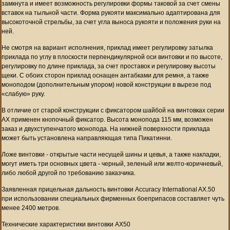
замкнута и имеет возможность регулировки формы таковой за счет смены
вставок на тыльной части. Форма рукояти максимально адаптирована для
высокоточной стрельбы, за счет угла выноса рукояти и положения руки на
ней.
Не смотря на вариант исполнения, приклад имеет регулировку затылка
приклада по углу в плоскости перпендикулярной оси винтовки и по высоте,
регулировку по длине приклада, за счет проставок и регулировку высоты
щеки. С обоих сторон приклад оснащен антабками для ремня, а также
моноподом (дополнительным упором) новой конструкции в вырезе под
«слабую» руку.
В отличие от старой конструкции с фиксатором шайбой на винтовках серии
AX применен кнопочный фиксатор. Высота монопода 115 мм, возможен
заказ и двухступенчатого монопода. На нижней поверхности приклада
может быть установлена направляющая типа Пикатинни.
Ложе винтовки - открытые части несущей шины и цевья, а также накладки,
могут иметь три основных цвета - черный, зеленый или желто-коричневый,
либо любой другой по требованию заказчика.
Заявленная прицельная дальность винтовки Accuracy International AX.50
при использовании специальных фирменных боеприпасов составляет чуть
менее 2400 метров.
Технические характеристики винтовки AX50