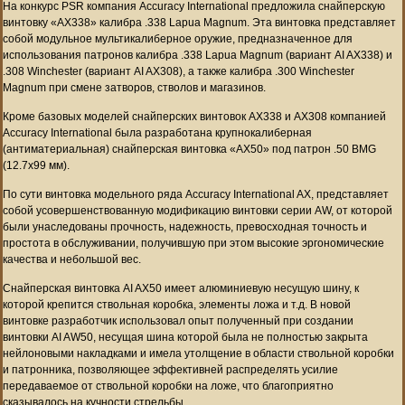
На конкурс PSR компания Accuracy International предложила снайперскую
винтовку «AX338» калибра .338 Lapua Magnum. Эта винтовка представляет
собой модульное мультикалиберное оружие, предназначенное для
использования патронов калибра .338 Lapua Magnum (вариант AI AX338) и
.308 Winchester (вариант AI AX308), а также калибра .300 Winchester
Magnum при смене затворов, стволов и магазинов.
Кроме базовых моделей снайперских винтовок AX338 и AX308 компанией
Accuracy International была разработана крупнокалиберная
(антиматериальная) снайперская винтовка «AX50» под патрон .50 BMG
(12.7х99 мм).
По сути винтовка модельного ряда Accuracy International AX, представляет
собой усовершенствованную модификацию винтовки серии AW, от которой
были унаследованы прочность, надежность, превосходная точность и
простота в обслуживании, получившую при этом высокие эргономические
качества и небольшой вес.
Снайперская винтовка AI AX50 имеет алюминиевую несущую шину, к
которой крепится ствольная коробка, элементы ложа и т.д. В новой
винтовке разработчик использовал опыт полученный при создании
винтовки AI AW50, несущая шина которой была не полностью закрыта
нейлоновыми накладками и имела утолщение в области ствольной коробки
и патронника, позволяющее эффективней распределять усилие
передаваемое от ствольной коробки на ложе, что благоприятно
сказывалось на кучности стрельбы.