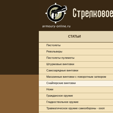
СТАТЬИ
Пистолеты
Револьверы
Пистолеты-пулеметы
Штурмовые винтовки
Самозарядные винтовки
Магазинные винтовки с поворотным затвором
Снайперские винтовки
Ножи
Гражданское оружие
Гладкоствольное оружие
Травматическое оружие самообороны - оооп