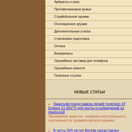
Арбалеты и луки
Противотанковые ружья
Страйкбольное оружие
Охолощенное оружие
Дополнительные статьи
Стрелковая подготовка
Оптика
Боеприпасы
Оружейные заставки для телефона
Оружейные новости
Полезные ссылки
НОВЫЕ СТАТЬИ
Swarovski представила легкий телескоп AT
Endura 21-65x75 для охоты и наблюдений за
природой
Оружейные новости - новинки огнестрельного,
охотничьего и травматического оружия
В честь 500-летия Beretta представлен