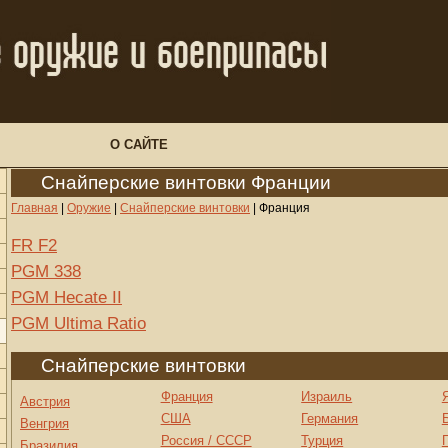
О САЙТЕ
Снайперские винтовки Франции
Главная
|
Оружие
|
Снайперские винтовки
|
Франция
FR F2
PGM 338
PGM Hecate II
PGM Ultima Ratio
Снайперские винтовки
Франция
Израиль
Австрия
США
Германия
Венгрия
Россия / СССР
Турция
Бразилия