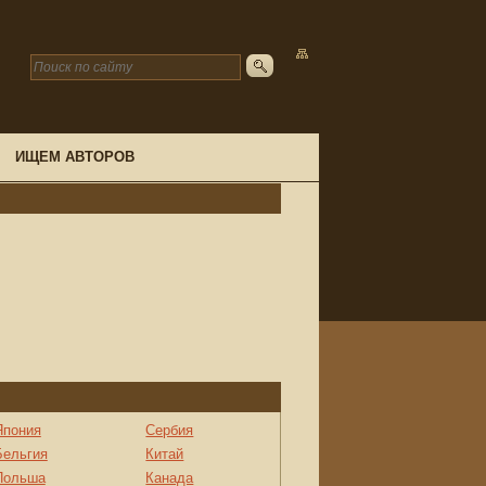
ИЩЕМ АВТОРОВ
Япония
Сербия
Бельгия
Китай
Польша
Канада