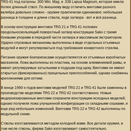
TRG 41 под патроны .300 Win. Mag. и .338 Lapua Magnum, которая имела
более длинный ствол. По внешнему виду отличить винтовки разного
калибра довольно сложно - оружие практически одинаковое: небольшая
разница в толщине и длине ствола, ходе затвора - вот и вся разница.
В основу конструкции винтовок TRG 21 и TRG 41 положен
продольноскользящий поворотный затвор конструкции Sako с тремя
боевыми упорами в передней части затвора и массивным экстрактором.
Ударно-спусковые механизмы выполнены в виде отдельных отъемных
модулей и могут регулироваться под требования конкретного стрелка.
Питание оружия боеприпасами осуществляется из отъемных коробчатых
магазинов. Ложа выполнены из пластика, на основе алюминиевой рамы, и
имеют регулируемые затыльники и подушки под щеку. Винтовки не имеют
открытых (фиксированных) прицельных приспособлений, однако снабжены
креплениями для оптики.
В конце 1990-х годов винтовки моделей TRG 21 и TRG 41 были заменены в
производстве моделями TRG 22 и TRG 42 соответственно. Новые
модернизированные винтовки сохранили конструкцию исходных моделей,
однако получили ложа улучшенной конфигурации со складными сошками, и
еще ряд небольших изменений. Винтовки TRG 22 и TRG 42 выполнены по
модульной схеме.
Стволы изготавливаются методом холодной ковки. Все детали оружия, в
том числе стволы, фирма Sako изготавливает самостоятельно.