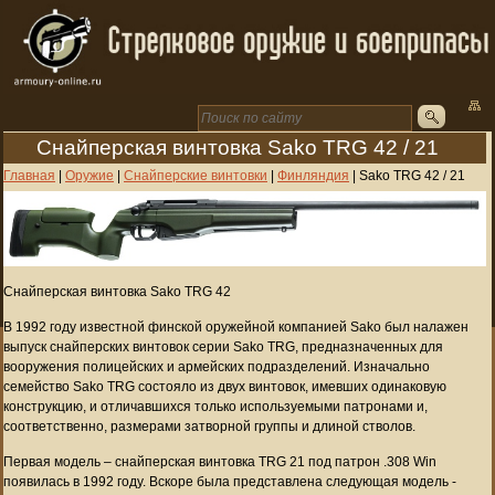
Снайперская винтовка Sako TRG 42 / 21
Главная
|
Оружие
|
Снайперские винтовки
|
Финляндия
|
Sako TRG 42 / 21
Снайперская винтовка Sako TRG 42
В 1992 году известной финской оружейной компанией Sako был налажен
выпуск снайперских винтовок серии Sako TRG, предназначенных для
вооружения полицейских и армейских подразделений. Изначально
семейство Sako TRG состояло из двух винтовок, имевших одинаковую
конструкцию, и отличавшихся только используемыми патронами и,
соответственно, размерами затворной группы и длиной стволов.
Первая модель – снайперская винтовка TRG 21 под патрон .308 Win
появилась в 1992 году. Вскоре была представлена следующая модель -