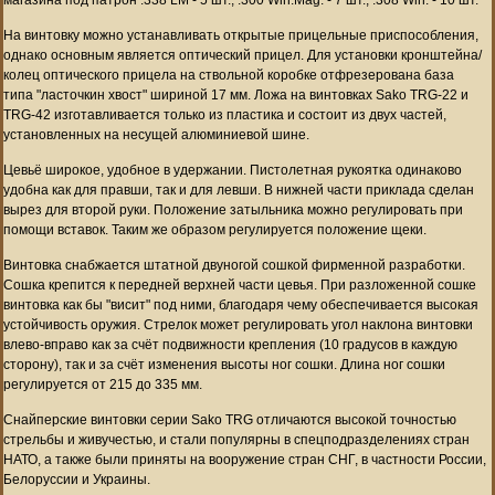
На винтовку можно устанавливать открытые прицельные приспособления,
однако основным является оптический прицел. Для установки кронштейна/
колец оптического прицела на ствольной коробке отфрезерована база
типа "ласточкин хвост" шириной 17 мм. Ложа на винтовках Sako TRG-22 и
TRG-42 изготавливается только из пластика и состоит из двух частей,
установленных на несущей алюминиевой шине.
Цевьё широкое, удобное в удержании. Пистолетная рукоятка одинаково
удобна как для правши, так и для левши. В нижней части приклада сделан
вырез для второй руки. Положение затыльника можно регулировать при
помощи вставок. Таким же образом регулируется положение щеки.
Винтовка снабжается штатной двуногой сошкой фирменной разработки.
Сошка крепится к передней верхней части цевья. При разложенной сошке
винтовка как бы "висит" под ними, благодаря чему обеспечивается высокая
устойчивость оружия. Стрелок может регулировать угол наклона винтовки
влево-вправо как за счёт подвижности крепления (10 градусов в каждую
сторону), так и за счёт изменения высоты ног сошки. Длина ног сошки
регулируется от 215 до 335 мм.
Снайперские винтовки серии Sako TRG отличаются высокой точностью
стрельбы и живучестью, и стали популярны в спецподразделениях стран
НАТО, а также были приняты на вооружение стран СНГ, в частности России,
Белоруссии и Украины.