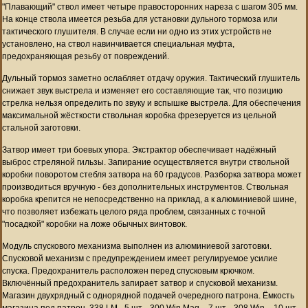
"Плавающий" ствол имеет четыре правосторонних нареза с шагом 305 мм.
На конце ствола имеется резьба для установки дульного тормоза или
тактического глушителя. В случае если ни одно из этих устройств не
установлено, на ствол навинчивается специальная муфта,
предохраняющая резьбу от повреждений.
Дульный тормоз заметно ослабляет отдачу оружия. Тактический глушитель
снижает звук выстрела и изменяет его составляющие так, что позицию
стрелка нельзя определить по звуку и вспышке выстрела. Для обеспечения
максимальной жёсткости ствольная коробка фрезеруется из цельной
стальной заготовки.
Затвор имеет три боевых упора. Экстрактор обеспечивает надёжный
выброс стреляной гильзы. Запирание осуществляется внутри ствольной
коробки поворотом стебля затвора на 60 градусов. Разборка затвора может
производиться вручную - без дополнительных инструментов. Ствольная
коробка крепится не непосредственно на приклад, а к алюминиевой шине,
что позволяет избежать целого ряда проблем, связанных с точной
"посадкой" коробки на ложе обычных винтовок.
Модуль спускового механизма выполнен из алюминиевой заготовки.
Спусковой механизм с предупреждением имеет регулируемое усилие
спуска. Предохранитель расположен перед спусковым крючком.
Включённый предохранитель запирает затвор и спусковой механизм.
Магазин двухрядный с однорядной подачей очередного патрона. Ёмкость
магазина под патрон .338 LM - 5 шт., .300 Win.Mag. - 7 шт., .308 Win. - 10 шт.