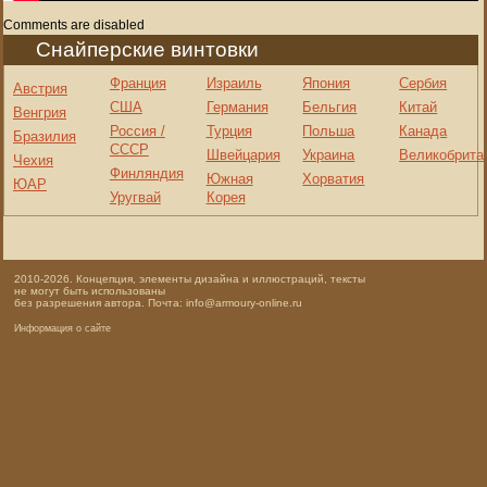
Comments are disabled
Снайперские винтовки
Франция
Израиль
Япония
Сербия
Австрия
США
Германия
Бельгия
Китай
Венгрия
Россия /
Турция
Польша
Канада
Бразилия
СССР
Швейцария
Украина
Великобрита
Чехия
Финляндия
Южная
Хорватия
ЮАР
Уругвай
Корея
2010-2026. Концепция, элементы дизайна и иллюстраций, тексты
не могут быть использованы
без разрешения автора. Почта: info@armoury-online.ru
Информация о сайте