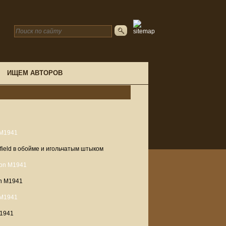
ИЩЕМ АВТОРОВ
field в обойме и игольчатым штыком
n M1941
M1941