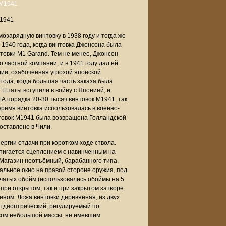
M1941
озарядную винтовку в 1938 году и тогда же
1940 года, когда винтовка Джонсона была
товки M1 Garand. Тем не менее, Джонсон
 частной компании, и в 1941 году дал ей
ии, озабоченная угрозой японской
 года, когда большая часть заказа была
 Штаты вступили в войну с Японией, и
А порядка 20-30 тысяч винтовок M1941, так
время винтовка использовалась в военно-
товок M1941 была возвращена Голландской
оставлено в Чили.
ргии отдачи при коротком ходе ствола.
стигается сцеплением с навинченным на
 Магазин неотъёмный, барабанного типа,
льное окно на правой стороне оружия, под
чатых обойм (использовались обоймы на 5
 при открытом, так и при закрытом затворе.
ном. Ложа винтовки деревянная, из двух
л диоптрический, регулируемый по
ком небольшой массы, не имевшим