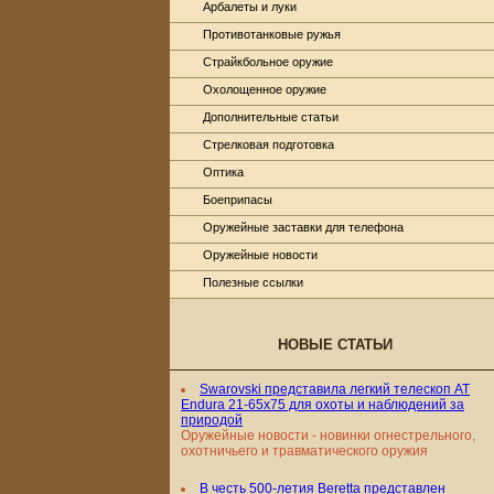
Арбалеты и луки
Противотанковые ружья
Страйкбольное оружие
Охолощенное оружие
Дополнительные статьи
Стрелковая подготовка
Оптика
Боеприпасы
Оружейные заставки для телефона
Оружейные новости
Полезные ссылки
НОВЫЕ СТАТЬИ
Swarovski представила легкий телескоп AT
Endura 21-65x75 для охоты и наблюдений за
природой
Оружейные новости - новинки огнестрельного,
охотничьего и травматического оружия
В честь 500-летия Beretta представлен