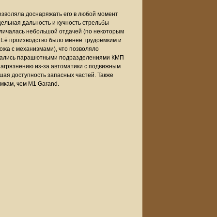
озволяла доснаряжать его в любой момент
ельная дальность и кучность стрельбы
личалась небольшой отдачей (по некоторым
). Её производство было менее трудоёмким и
ложа с механизмами), что позволяло
зовались парашютными подразделениями КМП
загрязнению из-за автоматики с подвижным
шая доступность запасных частей. Также
мкам, чем M1 Garand.