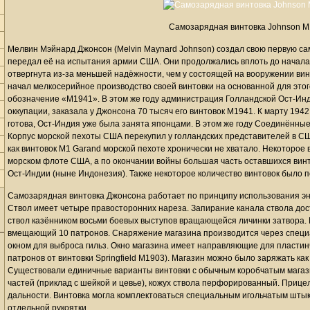
Самозарядная винтовка Johnson 
Мелвин Мэйнард Джонсон (Melvin Maynard Johnson) создал свою первую сам
передал её на испытания армии США. Они продолжались вплоть до начала 
отвергнута из-за меньшей надёжности, чем у состоящей на вооружении вин
начал мелкосерийное производство своей винтовки на основанной для этого
обозначение «M1941». В этом же году администрация Голландской Ост-Инд
оккупации, заказала у Джонсона 70 тысяч его винтовок M1941. К марту 1942
готова, Ост-Индия уже была занята японцами. В этом же году Соединённые
Корпус морской пехоты США перекупил у голландских представителей в СШ
как винтовок M1 Garand морской пехоте хронически не хватало. Некоторое 
морском флоте США, а по окончании войны большая часть оставшихся вин
Ост-Индии (ныне Индонезия). Также некоторое количество винтовок было п
Самозарядная винтовка Джонсона работает по принципу использования эне
Ствол имеет четыре правосторонних нареза. Запирание канала ствола до
ствол казёнником восьми боевых выступов вращающейся личинки затвора.
вмещающий 10 патронов. Снаряжение магазина производится через специа
окном для выброса гильз. Окно магазина имеет направляющие для пластин
патронов от винтовки Springfield M1903). Магазин можно было заряжать как
Существовали единичные варианты винтовки с обычным коробчатым магази
частей (приклад с шейкой и цевье), кожух ствола перфорированный. Прице
дальности. Винтовка могла комплектоваться специальным игольчатым шты
отдельной рукоятки.