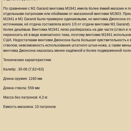
По сравнению с M1 Garand винтовка M1941 имела более ёмкий магазин и п
отдельными патронами или обоймами от магазинной винтовки M1903. Приц
M1941 и M1 Garand были примерно одинаковыми, но винтовка Джонсона от
источникам, её отдача составляла всего 1/3 от отдачи винтовки M1 Garand
более дешёвым. Винтовка M1941 легко разбиралась на две части (ствол и 
переносить её в виде компактного тюка, поэтому винтовки M1941 исполь
США. Недостатками винтовки Джонсона была большая чувствительность к 
стволом, невозможность использования штатного штык-ножа, а также мень
винтовка Джонсона оказалась менее надёжной и более подверженной поло
Технические характеристики
Калибр: .30-06 (7,62×63)
Длина оружия: 1160 мм
Длина ствола: 559 мм
Масса без патронов: 4,3 кг.
Емкость магазина: 10 патронов