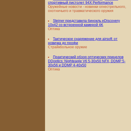
спортивный пистолет 94X Performance
Оружейные новости - новинки огнестрельного,
охотничьего и травматического оружия
Steiner представила бинокль eDiscovery
10x42 со встроенной камерой 4K
Оптика
Тактическое снаряжение для airsoft: от
новичка до профи
Страйкбольное оружие
Практический обзор оптических прицелов
DDoptics: Nighteagle V6 5-30x50 NFX, DDMP 5-
30x56 и DDMP 4-40x50
Оптика