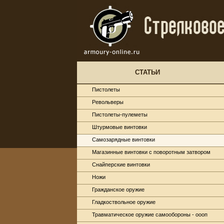
СТАТЬИ
Пистолеты
Револьверы
Пистолеты-пулеметы
Штурмовые винтовки
Самозарядные винтовки
Магазинные винтовки с поворотным затвором
Снайперские винтовки
Ножи
Гражданское оружие
Гладкоствольное оружие
Травматическое оружие самообороны - оооп