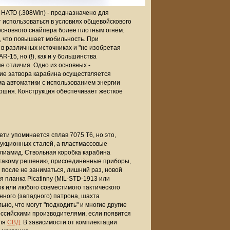
 НАТО (.308Win) - предназначено для
 использоваться в условиях общевойскового
 основного снайпера более плотным огнём.
, что повышает мобильность. При
в различных источниках и "не изобретая
-15, но (!), как и у большинства
е отличия. Одно из основных -
ние затвора карабина осуществляется
ма автоматики с использованием энергии
оршня. Конструкция обеспечивает жесткое
ти упоминается сплав 7075 T6, но это,
укционных сталей, а пластмассовые
лиамид. Ствольная коробка карабина
я такому решению, присоединённые приборы,
а после не заниматься, лишний раз, новой
я планка Picatinny (MIL-STD-1913 или
 или любого совместимого тактического
ного (западного) патрона, шахта
но, что могут "подходить" и многие другие
российскими производителями, если появится
для
СВД
. В зависимости от комплектации