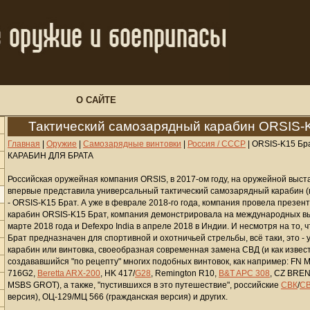
О САЙТЕ
Тактический самозарядный карабин ORSIS-
Главная
|
Оружие
|
Самозарядные винтовки
|
Россия / СССР
|
ORSIS-K15 Бр
КАРАБИН ДЛЯ БРАТА
Российская оружейная компания ORSIS, в 2017-ом году, на оружейной выст
впервые представила универсальный тактический самозарядный карабин (
-
ORSIS-K15 Брат
. А уже в феврале 2018-го года, компания провела презен
карабин ORSIS-K15 Брат, компания демонстрировала на международных выст
марте 2018 года и Defexpo India в апреле 2018 в Индии. И несмотря на то,
Брат предназначен для спортивной и охотничьей стрельбы, всё таки, это 
карабин или винтовка, своеобразная современная замена СВД (и как извес
создававшийся "по рецепту" многих подобных винтовок, как например: FN M
716G2,
Beretta ARX-200
, HK 417/
G28
, Remington R10,
B&T APC 308
, CZ BREN
MSBS GROT), а также, "пустившихся в это путешествие", российские
СВК
/
С
версия), ОЦ-129/МЦ 566 (гражданская версия) и других.