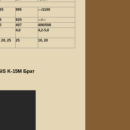
25
995
---/1100
3
925
---/---
0
407
406/508
3
4,0
4,2-5,0
, 20, 25
25
10, 20
SIS K-15M Брат