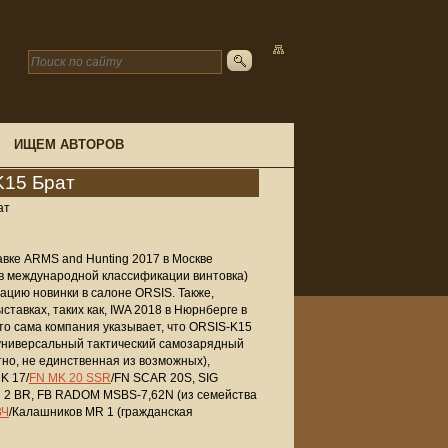
ИЩЕМ АВТОРОВ
K15 Брат
ат
авке ARMS and Hunting 2017 в Москве
в международной классификации винтовка)
тацию новинки в салоне ORSIS. Также,
авках, таких как, IWA 2018 в Нюрнберге в
 что сама компания указывает, что ORSIS-K15
- универсальный тактический самозарядный
тно, не единственная из возможных),
K 17/
FN MK 20 SSR
/FN SCAR 20S, SIG
 2 BR, FB RADOM MSBS-7,62N (из семейства
ВЧ
/Калашников MR 1 (гражданская