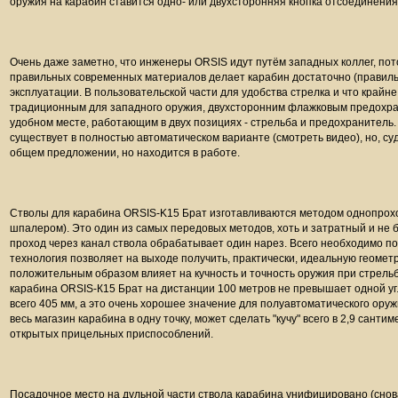
оружия на карабин ставится одно- или двухсторонняя кнопка отсоединения
Очень даже заметно, что инженеры ORSIS идут путём западных коллег, пот
правильных современных материалов делает карабин достаточно (правильн
эксплуатации. В пользовательской части для удобства стрелка и что крайн
традиционным для западного оружия,
двухсторонним флажковым предохра
удобном месте, работающим в двух позициях - стрельба и предохранитель. 
существует в полностью автоматическом варианте (смотреть видео), но, суд
общем предложении, но находится в работе.
Стволы для карабина ORSIS-K15 Брат изготавливаются методом однопрохо
шпалером). Это один из самых передовых методов, хоть и затратный и не
проход через канал ствола обрабатывает один нарез. Всего необходимо по
технология позволяет на выходе получить, практически, идеальную геометри
положительным образом влияет на кучность и точность оружия при стрельб
карабина ORSIS-К15 Брат на дистанции 100 метров не превышает одной уг
всего 405 мм, а это очень хорошее значение для полуавтоматического ору
весь магазин карабина в одну точку, может сделать "кучу" всего в 2,9 сант
открытых прицельных приспособлений.
Посадочное место на дульной части ствола карабина унифицировано (снов