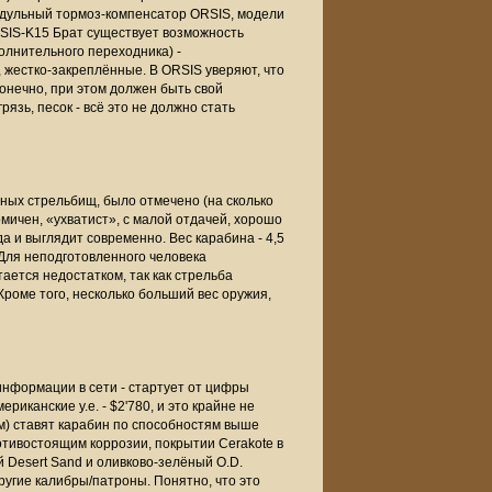
я дульный тормоз-компенсатор ORSIS, модели
RSIS-K15 Брат существует возможность
олнительного переходника) -
, жестко-закреплённые. В ORSIS уверяют, что
конечно, при этом должен быть свой
грязь, песок - всё это не должно стать
ных стрельбищ, было отмечено (на сколько
мичен, «ухватист», с малой отдачей, хорошо
 и выглядит современно. Вес карабина - 4,5
 Для неподготовленного человека
тается недостатком, так как стрельба
Кроме того, несколько больший вес оружия,
информации в сети - стартует от цифры
ериканские у.е. - $2'780, и это крайне не
 м) ставят карабин по способностям выше
отивостоящим коррозии, покрытии Cerakote в
й Desert Sand и оливково-зелёный O.D.
ругие калибры/патроны. Понятно, что это