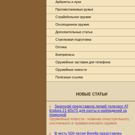
Арбалеты и луки
Противотанковые ружья
Страйкбольное оружие
Охолощенное оружие
Дополнительные статьи
Стрелковая подготовка
Оптика
Боеприпасы
Оружейные заставки для телефона
Оружейные новости
Полезные ссылки
НОВЫЕ СТАТЬИ
Swarovski представила легкий телескоп AT
Endura 21-65x75 для охоты и наблюдений за
природой
Оружейные новости - новинки огнестрельного,
охотничьего и травматического оружия
В честь 500-летия Beretta представлен