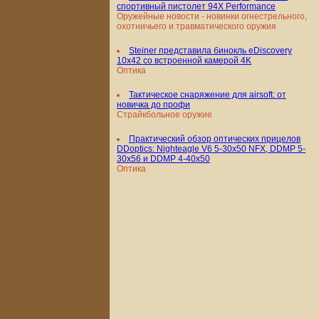
спортивный пистолет 94X Performance
Оружейные новости - новинки огнестрельного,
охотничьего и травматического оружия
Steiner представила бинокль eDiscovery
10x42 со встроенной камерой 4K
Оптика
Тактическое снаряжение для airsoft: от
новичка до профи
Страйкбольное оружие
Практический обзор оптических прицелов
DDoptics: Nighteagle V6 5-30x50 NFX, DDMP 5-
30x56 и DDMP 4-40x50
Оптика