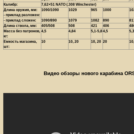
Калибр:
7,62×51 NATO (.308 Winchester)
Длина оружия, мм:
1090/1090
1029
965
1000
10
- приклад разложен:
- приклад сложен:
1090/890
1079
1082
890
81
Длина ствола, мм:
405/508
508
421
406
48
Масса без патронов,
4,5
4,84
5,1-5,8
4,5
5,
кг:
Емкость магазина,
10
10, 20
10, 20
20
10
шт:
Видео обзоры нового карабина OR