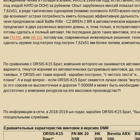
вхождением Чехии и Польши в альянс НАТО в 1999-ом году, естественно, 
под эгидой НАТО (и ООН) за рубежом. Опыт зарубежных миссий показал ос
7,62х51, в ряде тактических сценариев (помимо основного НАТО-вского патр
где возникает острая потребность иметь большую эффективную дальность с
чехи предложили свой Battle Rifle - CZ BREN 2 BR в автоматическом вариан
предлагают в двух различных версиях длины, и, пока только, в полуавтомат
готовы сделать и полный автомат. Не последнее дело таких винтовок, это н
как
FN FAL
или
HK G3
, потому как, современные инженерные решения, тех
сделать оружие под патрон под патрон 7,62x51 мм более легким, компакт
По сравнению с ORSIS-K15 Брат, компания которого не занимается автома
варианта, тянутся корнями из автоматических (штурмовых) винтовок, да, со
таковых. У ORSIS нет таких корней - карабин построен, "с чистого листа" и..
плане". А и ещё вопрос - если ORSIS-K15 Брат окажется лучше своих "внут
(а это совсем не высокоточная и дорогая Т-5000М и может быть необходим 
достаточно у компании ресурсов на его массовое производство?!
По информации в сети, в 2018-2019-ых годах, карабин ORSIS-K15 Брат, "бы
специальными службами.
Сравнительные характеристик винтовок в версиях DMR
ORSIS-K15
FN MK 20
HK
Beretta ARX-
B&
Брат*
SSR
G28
200
30