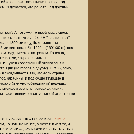
ий (а он пока таковым заявлен) и под
м. И думается, что работа над другими
 патрон? А потому, что проблема в своём
, не сказать, что 7,62х54R "не стреляет" -
лся в 1890-ом году, был принят на
62-мм винтовка обр. 1891 г. (1891/30 гг.)
, она
-ом году, вместе с патроном. Конечно,
и словами, закраина гильзы
. И нужен современный эквивалент и
танции (не говоря о других). ORSIS, сама,
ция складывается так, что если стране
и под карабины, и под существующие и
"можно (и нужно) объединить" ведущих
дальнейшем вовлечён, спецификации,
ить застоявшуюся ситуацию. И это - только
тва FN SCAR, HK 417/G28 и SIG
716G2
,
, но нам, не менее, а может, в чём-то, и
RADOM MSBS-7,62N и чехи с CZ BREN 2 BR. С