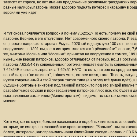
зависит от спроса, но вот именно предложение различных гражданских верс
разные калибры/патроны может здорово поднять интерес к карабину в обще
версиями уже идёт.
И тут снова появляется вопрос - а почему 7,62х51? То есть, почему не свой
патроне. Вернее, в его отсутствии. Нет современного своего патрона. И ведь
он, просто-напросто, староват. Ему на 2020-ый год стукнуло 130 лет - появи
вооружение - в 1891-ом, и его история тянется аж "трёхлинейки", она же,
7,
же,
винтовка Мосина
или
"Мосинка"
, принятая на вооружение в том же, 1891
нынешние версии патронов, здорово отличаются от первых, но...! Простым
патрона 7,62х54R (у современных проточка) мешает ему быть современным
7,62х54R и своя альтернатива 7,62х51 НАТО, то есть, патрон на средние дис
новый патрон "не потянет", Lobaev Arms, скорее всего, тоже. То есть, ситуа
нужен современный и свой патрон такого типа (а к этому всё давно идёт), 
будущие болтовые винтовки под таковой патрон, то под это эгидой вполне 
разработчиков оружия и производителей патронов, плюс все, кто будет в 
выставленные заказчиком (Министерством) - видимо, только так можно смен
мнение.
Хотя мы, как не крути, больше наслышаны о подобных винтовках из семейс
которые, не смотря на европейское происхождение, "больше" там, за океаном
более, интересно, как справились наши ближайшие соседи - поляки с FB 