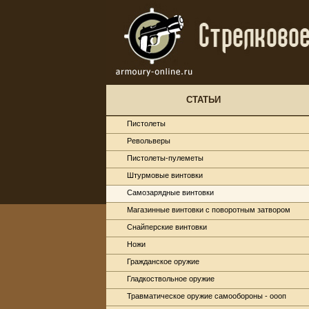
СТАТЬИ
Пистолеты
Револьверы
Пистолеты-пулеметы
Штурмовые винтовки
Самозарядные винтовки
Магазинные винтовки с поворотным затвором
Снайперские винтовки
Ножи
Гражданское оружие
Гладкоствольное оружие
Травматическое оружие самообороны - оооп