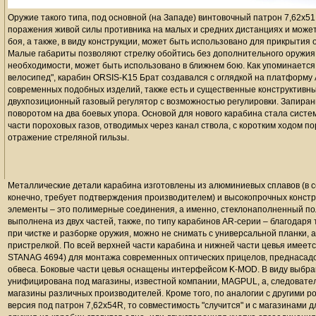
Оружие такого типа, под основной (на Западе) винтовочный патрон 7,62х51
поражения живой силы противника на малых и средних дистанциях и может
боя, а также, в виду конструкции, может быть использовано для прикрытия
Малые габариты позволяют стрелку обойтись без дополнительного оружия
необходимости, может быть использовано в ближнем бою. Как упоминается 
велосипед", карабин ORSIS-K15 Брат создавался с оглядкой на платформу AR
современных подобных изделий, также есть и существенные конструктивны
двухпозиционный газовый регулятор с возможностью регулировки. Запира
поворотом на два боевых упора. Основой для нового карабина стала систе
части пороховых газов, отводимых через канал ствола, с коротким ходом п
отражение стреляной гильзы.
Металлические детали карабина изготовлены из алюминиевых сплавов (в се
конечно, требует подтверждения производителем) и высокопрочных констр
элементы – это полимерные соединения, а именно, стеклонаполненный по
выполнена из двух частей, также, по типу карабинов AR-серии – благодар
при чистке и разборке оружия, можно не снимать с универсальной планки, 
пристрелкой. По всей верхней части карабина и нижней части цевья имеетс
STANAG 4694) для монтажа современных оптических прицелов, преднасадок
обвеса. Боковые части цевья оснащены интерфейсом K-MOD. В виду выбран
унифицирована под магазины, известной компании, MAGPUL, а, следователь
магазины различных производителей.
Кроме того, по аналогии с другими 
версия под патрон 7,62х54R, то совместимость "случится" и с магазинами 