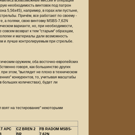
появились всевозможные миссии и операции
трую необходимость винтовок под патрон
она 5,56х45), например, в горах или пустыне,
трельбы. Причём, все работают по своему -
те, а поляки, свою винтовку MSBS-7,62N
ическом варианте, но, при необходимости,
е совсем возврат к тем "старым" образцам,
нологии и материалы дали возможность
ным и лучше контролируемым при стрельбе.
тическим оружием, оба восточно-европейских
бственно говоря, как большинство других
., при этом, "выглядит не плохо в техническом
ренних" конкурентов, то, учитывая масштабы
в больших количествах), будет ли
л взят на тестирование" некоторыми
T APC
CZ BREN 2
FB RADOM MSBS-
8
BR
7,62N