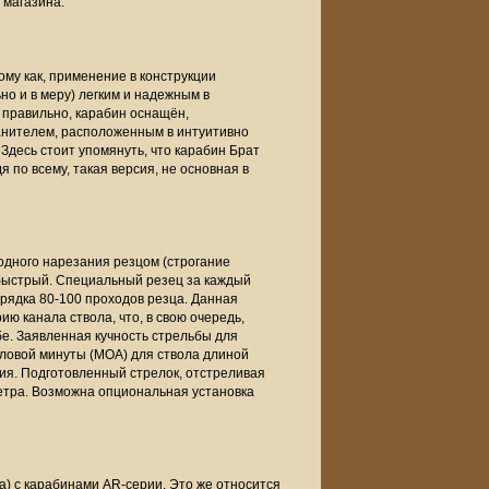
 магазина.
ому как, применение в конструкции
о и в меру) легким и надежным в
е правильно, карабин оснащён,
нителем,
расположенным в интуитивно
Здесь стоит упомянуть, что карабин Брат
я по всему, такая версия, не основная в
дного нарезания резцом (строгание
 быстрый. Специальный резец за каждый
рядка 80-100 проходов резца. Данная
ю канала ствола, что, в свою очередь,
е. Заявленная кучность стрельбы для
ловой минуты (MOA) для ствола длиной
жия. Подготовленный стрелок, отстреливая
иметра. Возможна опциональная установка
а) с карабинами AR-серии. Это же относится