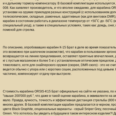
и к дульному тормозу-компенсатору. В базовой комплектации используетс
008. Как заявляет производитель, и что вполне ожидаемо, для карабина O
установки на оружие прикладов разных конструкций (с использованием доп
телескопические, складные, рамочные, адаптивные (как для винтовок DMR)
карабин в состоянии работать в диапазоне температур от +50˚С до -50˚С (
специальный уход), а также в специальных условиях, таких как: дождь, снег, 
помехой для стрелка.
По описанию, опробовавших карабин К-15 Брат в деле во время показатель
это возможно при шапочном знакомстве), что карабин в пользовании эргоно
возвращается на линию прицеливания, оставляет приятные впечатления, да
кг с пустым магазином и более 5 кг с установленным оптическим прицелом.
тяжеловато, хотя для снайперского оружия (скорее, DMR-ского) - это не счи
ведется обычно с упора или с коротких сошек, расположенных под цевьем. 
частично, компенсирует отдачу при выстреле.
Стоимость карабина ORSIS-K15 Брат официально на сайте не указана, по 
"свыше 200'000 руб.", что даже в такой оценке карабина, в эквиваленте на ам
мало. Правда, кучность, точность и эффективная дистанция стрельбы (800
многих других. В базовой комплектации карабин предлагается в черном, пр
цвете Black Graphite, опциональные варианты - серый Sniper Grey, песочны
Green. Что хотелось бы увидеть в будущем в таком интересном изделии?! Д