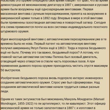
Насколько это оружие опередило своё время говорит тот факт, что во время
демонстрации её мексиканскому диктатору в 1887 г, американская и русская
армии были вооружены ещё однозарядными винтовками. Первая
магазинная винтовка с ручным перезаряжанием, принята на вооружение в
американской армии только в 1892 году. Впервые в мире в этой винтовке
были применены газоотводная автоматика и поворотный затвор. Сегодня
эта схема применяется почти на всех системах индивидуального пехотного
штурмового оружия.
Идея многозарядной винтовки с автоматическим перезаряжанием уже в те
времена была не нова. Первый патент на автоматическую винтовку
получил американец Регул Пилон ещё в 1863 г. Тогда и пороха бездымного
ещё не было. Почему это так важно, бездымный порох? А потому, что
главной частью автоматики системы Пилона был газовый двигатель,
отводящий через отверстие в стволе часть пороховых газов. А при
применении дымного пороха оружие приходилось чистить спустя максимум
50 выстрелов.
Изобретение бездымного пороха вновь подогрело интерес инженеров к
созданию автоматического оружия. Спрос уже был сформирован. Над
созданием автоматической винтовки начали трудиться самые разные
люди.
Одним из таких энтузиастов был мексиканец Мануэль Мондрагон (Manuel
Mondragon, 1855-1922) то ли артиллерист, то ли кавалерист. Этот офицер
мексиканской армии не только запатентовал в 1887 г. и изготовил в