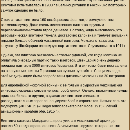
Винтовка испытывалась в 1903 г в Великобритании и России, но повторных
закупок сделано не было.
Стоила такая винтовка 160 швейцарских франков, огромную по тем
временам сумму. Даже очень качественная винтовка с ручным
перезаряжанием стоила втрое дешевле. Поэтому, когда выяснилось, что
автоматическая винтовка тяжела, достаточно капризна и требует внимания
гораздо больше обычной магазинной винтовки, Мексика отказалась
закупать у Швейцарии очередную партию винтовок. Случилось это в 1911 г.
Однако, эта винтовка оказалась настолько удачной, что когда Мексика не
оплатила очередную партию таких винтовок, Швейцария очень дёшево
продала партию в 3000 винтовок Германии. Эти винтовки были поставлены
на вооружение пехоты Германии как ручные пулемёты. Специально для
этой модификации были разработаны дисковые магазины на 30 патронов.
Для европейской «окопной войны» с её грязью и сыростью мексиканская
винтовка оказалась совсем неприспособленной. Однако, практичные немцы
приспособили это оружие, выдавая эти винтовки экипажам
разведывательных аэропланов, дирижаблей и аэростатов. Называлась эта
модификация FSK.15 («Fliegerselbstladekarabiner Model 1915», лёгкий
авиационный карабин обр. 1915 г.).
Винтовка системы Мандрагона прослужила в мексиканской армии до
начала 50-х годов прошлого века. Зачем менять оружие, которое «и так