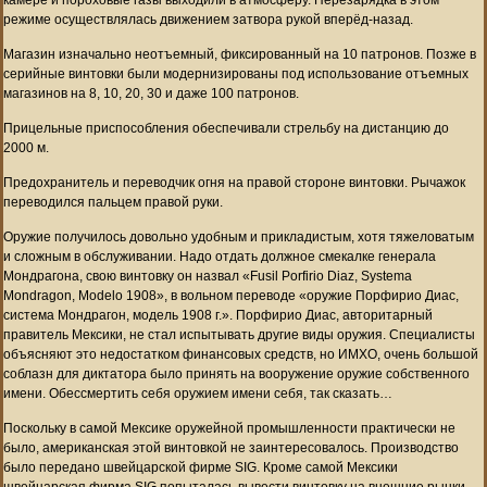
режиме осуществлялась движением затвора рукой вперёд-назад.
Магазин изначально неотъемный, фиксированный на 10 патронов. Позже в
серийные винтовки были модернизированы под использование отъемных
магазинов на 8, 10, 20, 30 и даже 100 патронов.
Прицельные приспособления обеспечивали стрельбу на дистанцию до
2000 м.
Предохранитель и переводчик огня на правой стороне винтовки. Рычажок
переводился пальцем правой руки.
Оружие получилось довольно удобным и прикладистым, хотя тяжеловатым
и сложным в обслуживании. Надо отдать должное смекалке генерала
Мондрагона, свою винтовку он назвал «Fusil Porfirio Diaz, Systema
Mondragon, Modelo 1908», в вольном переводе «оружие Порфирио Диас,
система Мондрагон, модель 1908 г.». Порфирио Диас, авторитарный
правитель Мексики, не стал испытывать другие виды оружия. Специалисты
объясняют это недостатком финансовых средств, но ИМХО, очень большой
соблазн для диктатора было принять на вооружение оружие собственного
имени. Обессмертить себя оружием имени себя, так сказать…
Поскольку в самой Мексике оружейной промышленности практически не
было, американская этой винтовкой не заинтересовалось. Производство
было передано швейцарской фирме SIG. Кроме самой Мексики
швейцарская фирма SIG попыталась вывести винтовку на внешние рынки.