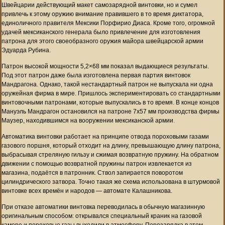
Швейцарии действующий макет самозарядной винтовки, но и сумел
привлечь к этому оружию внимание правившего в то время диктатора,
единоличного правителя Мексики Порфирио Диаса. Кроме того, огромной
удачей мексиканского генерала было привлечение для изготовления
патрона для этого своеобразного оружия майора швейцарской армии
Эдуарда Рубина.
Патрон высокой мощности 5,2×68 мм показал выдающиеся результаты.
Под этот патрон даже была изготовлена первая партия винтовок
Мандрагона. Однако, такой нестандартный патрон не выпускала ни одна
оружейная фирма в мире. Пришлось экспериментировать со стандартными
винтовочными патронами, которые выпускались в то время. В конце концов
Мануэль Мандрагон остановился на патроне 7х57 мм производства фирмы
Маузер, находившимся на вооружении мексиканской армии.
Автоматика винтовки работает на принципе отвода пороховыми газами
газового поршня, который отходит на длину, превышающую длину патрона,
выбрасывая стреляную гильзу и сжимая возвратную пружину. На обратном
движении с помощью возвратной пружины патрон извлекается из
магазина, подаётся в патронник. Ствол запирается поворотом
цилиндрического затвора. Точно такая же схема использована в штурмовой
винтовке всех времён и народов — автомате Калашникова.
При отказе автоматики винтовка переводилась в обычную магазинную
оригинальным способом: открывался специальный краник на газовой
камере и пороховые газы выходили в атмосферу. Перезарядка в этом